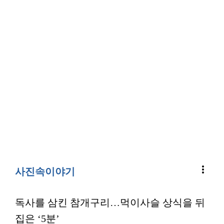
more_vert
사진속이야기
독사를 삼킨 참개구리…먹이사슬 상식을 뒤
집은 ‘5분’