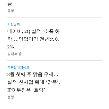
금’
동향
기업실적
네이버, 2Q 실적 ‘소폭 하
락’…영업이익 전년比 0.
2%↓
실적/매출
증권업계기상도
8월 첫째 주 맑음 우세…
실적·신사업 확대 ‘맑음’,
IPO 부진은 ‘흐림’
동향