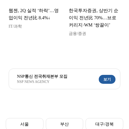
웹젠, 2Q 실적 ‘하락’…영
한국투자증권, 상반기 순
업이익 전년比 8.4%↓
이익 전년比 70%…브로
커리지·WM ‘쌍끌이’
IT/과학
금융/증권
NSP통신 전국취재본부 모집
보기
NSP NEWS AGENCY
서울
부산
대구/경북