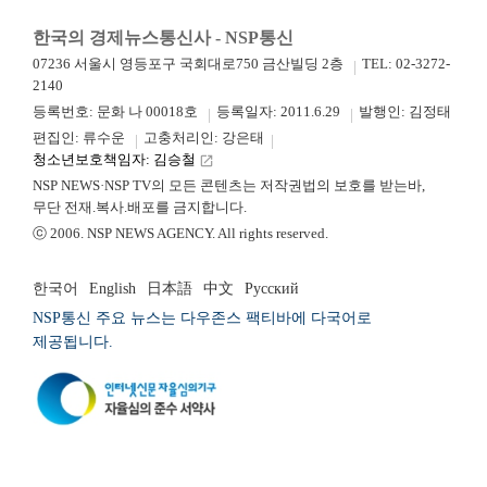
한국의 경제뉴스통신사 - NSP통신
07236 서울시 영등포구 국회대로750 금산빌딩 2층
TEL: 02-3272-
2140
등록번호: 문화 나 00018호
등록일자: 2011.6.29
발행인: 김정태
편집인: 류수운
고충처리인: 강은태
청소년보호책임자: 김승철
launch
NSP NEWS·NSP TV의 모든 콘텐츠는 저작권법의 보호를 받는바,
무단 전재.복사.배포를 금지합니다.
ⓒ 2006. NSP NEWS AGENCY. All rights reserved.
한국어
English
日本語
中文
Русский
NSP통신 주요 뉴스는 다우존스 팩티바에 다국어로
제공됩니다.