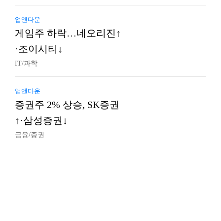
업앤다운
게임주 하락…네오리진↑
·조이시티↓
IT/과학
업앤다운
증권주 2% 상승, SK증권
↑·삼성증권↓
금융/증권