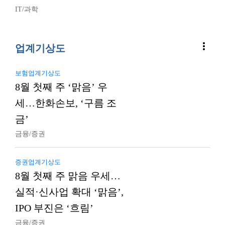
IT/과학
more_vert
업계기상도
보험업계기상도
8월 첫째 주 ‘맑음’ 우
세…한화손보, ‘구름 조
금’
금융/증권
증권업계기상도
8월 첫째 주 맑음 우세…
실적·신사업 확대 ‘맑음’,
IPO 부진은 ‘흐림’
금융/증권