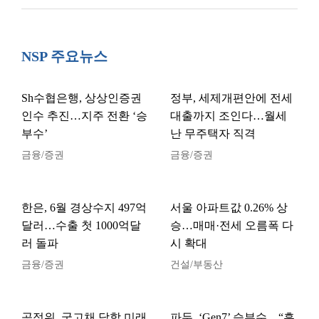
NSP 주요뉴스
Sh수협은행, 상상인증권
정부, 세제개편안에 전세
인수 추진…지주 전환 ‘승
대출까지 조인다…월세
부수’
난 무주택자 직격
금융/증권
금융/증권
한은, 6월 경상수지 497억
서울 아파트값 0.26% 상
달러…수출 첫 1000억달
승…매매·전세 오름폭 다
러 돌파
시 확대
금융/증권
건설/부동산
공정위, 국고채 담합 미래
파두, ‘Gen7’ 승부수…“흑