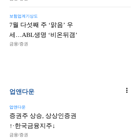
보험업계기상도
7월 다섯째 주 ‘맑음’ 우
세…ABL생명 ‘비온뒤갬’
금융/증권
more_vert
업앤다운
업앤다운
증권주 상승, 상상인증권
↑·한국금융지주↓
금융/증권