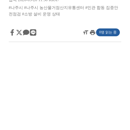
#나주시
#나주시 농산물거점산지유통센터
#민관 합동 집중안
전점검
#소방 설비 운영 상태
format_size
print
0명 읽는 중