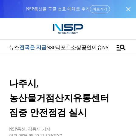
close
NSP통신을 구글 선호 매체로 추가
바로가기
manage_search
뉴스
전국은 지금
NSP리포트
소상공인
이슈
NSPTV
나주시,
농산물거점산지유통센터
집중 안전점검 실시
NSP통신
,
김용재 기자
입력 2026-05-20 11:50
KRX7