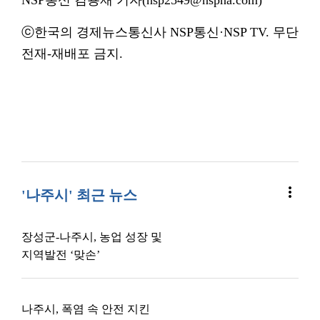
NSP통신 김용재 기자(nsp2549@nspna.com)
ⓒ한국의 경제뉴스통신사 NSP통신·NSP TV. 무단
전재-재배포 금지.
more_vert
'나주시' 최근 뉴스
장성군-나주시, 농업 성장 및
지역발전 ‘맞손’
나주시, 폭염 속 안전 지킨