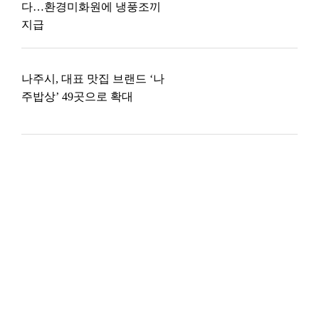
다…환경미화원에 냉풍조끼
지급
나주시, 대표 맛집 브랜드 ‘나
주밥상’ 49곳으로 확대