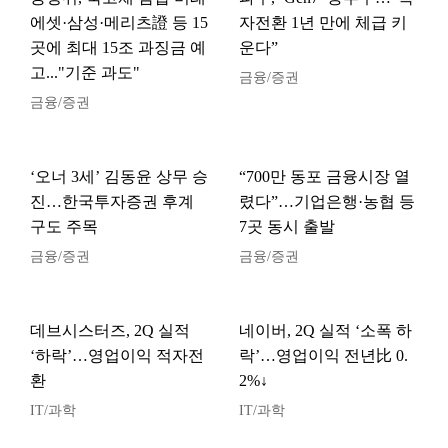
에셋·삼성·메리츠證 등 15
자전환 1년 만에 체급 키
곳에 최대 15조 과징금 예
운다”
고..."기준 과도"
금융/증권
금융/증권
‘오너 3세’ 김동윤 상무 승
“700만 동포 금융시장 열
진…한국투자증권 후계
렸다”…기업은행·농협 등
구도 주목
7곳 동시 출발
금융/증권
금융/증권
데브시스터즈, 2Q 실적
네이버, 2Q 실적 ‘소폭 하
‘하락’…영업이익 적자전
락’…영업이익 전년比 0.
환
2%↓
IT/과학
IT/과학