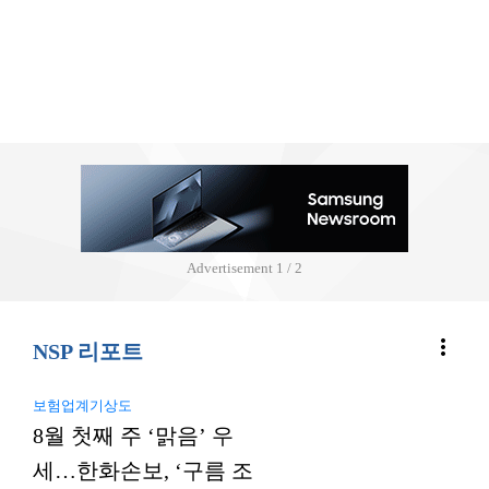
Advertisement
2 / 2
more_vert
NSP 리포트
보험업계기상도
8월 첫째 주 ‘맑음’ 우
세…한화손보, ‘구름 조