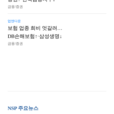
금융/증권
업앤다운
보험 업종 희비 엇갈려…
DB손해보험↑·삼성생명↓
금융/증권
NSP 주요뉴스