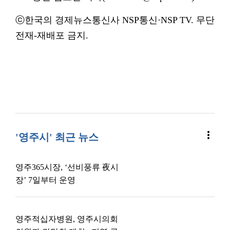
ⓒ한국의 경제뉴스통신사 NSP통신·NSP TV. 무단
전재-재배포 금지.
more_vert
'영주시' 최근 뉴스
영주365시장, ‘선비풍류 夜시
장’ 7일부터 운영
영주적십자병원, 영주시의회