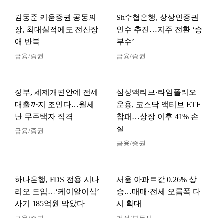
김동준 키움증권 공동의
Sh수협은행, 상상인증권
장, 최대실적에도 전산장
인수 추진…지주 전환 ‘승
애 반복
부수’
금융/증권
금융/증권
정부, 세제개편안에 전세
삼성액티브·타임폴리오
대출까지 조인다…월세
운용, 코스닥 액티브 ETF
난 무주택자 직격
참패…상장 이후 41% 손
실
금융/증권
금융/증권
하나은행, FDS 전용 시나
서울 아파트값 0.26% 상
리오 도입…‘케이알이심’
승…매매·전세 오름폭 다
사기 185억원 막았다
시 확대