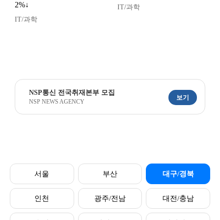
2%↓
IT/과학
IT/과학
NSP통신 전국취재본부 모집
보기
NSP NEWS AGENCY
서울
부산
대구/경북
인천
광주/전남
대전/충남