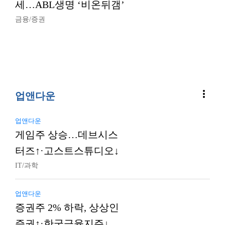
세…ABL생명 ‘비온뒤갬’
금융/증권
more_vert
업앤다운
업앤다운
게임주 상승…데브시스
터즈↑·고스트스튜디오↓
IT/과학
업앤다운
증권주 2% 하락, 상상인
증권↑·한국금융지주↓