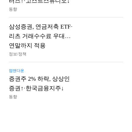
터즈↑·고스트스튜디오↓
동향
삼성증권, 연금저축 ETF·
리츠 거래수수료 우대…
연말까지 적용
정보/정책
업앤다운
증권주 2% 하락, 상상인
증권↑·한국금융지주↓
동향