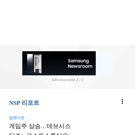
Advertisement
2 / 2
more_vert
NSP 리포트
업앤다운
게임주 상승…데브시스