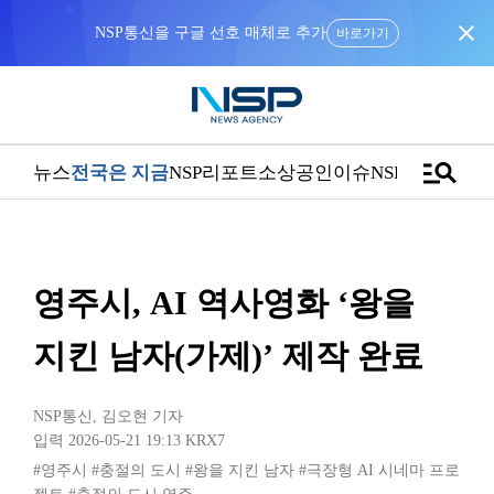
close
“우리는 독자가 구독할 수 있는 기사를 씁니다”
manage_search
뉴스
전국은 지금
NSP리포트
소상공인
이슈
NSPTV
영주시, AI 역사영화 ‘왕을
지킨 남자(가제)’ 제작 완료
NSP통신
,
김오현 기자
입력 2026-05-21 19:13
KRX7
#영주시
#충절의 도시
#왕을 지킨 남자
#극장형 AI 시네마 프로