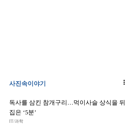
more_vert
사진속이야기
독사를 삼킨 참개구리…먹이사슬 상식을 뒤
집은 ‘5분’
IT/과학