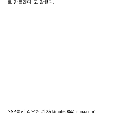
로 만들겠다”고 말했다.
NSP통신 김오현 기자(kimoh600@nspna.com)