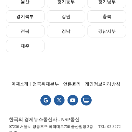
울산
경기동부
경기남부
경기북부
강원
충북
전북
경남
경남서부
제주
전국취재본부
언론윤리
개인정보처리방침
매체소개
한국의 경제뉴스통신사 - NSP통신
07236 서울시 영등포구 국회대로750 금산빌딩 2층
TEL: 02-3272-