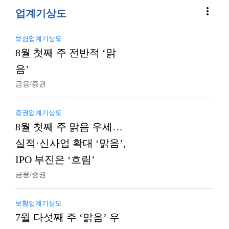
more_vert
업계기상도
보험업계기상도
8월 첫째 주 전반적 ‘맑
음’
금융/증권
증권업계기상도
8월 첫째 주 맑음 우세…
실적·신사업 확대 ‘맑음’,
IPO 부진은 ‘흐림’
금융/증권
보험업계기상도
7월 다섯째 주 ‘맑음’ 우