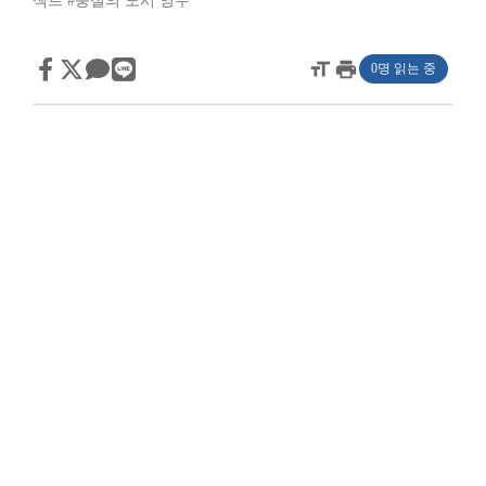
젝트
#충절의 도시 영주
format_size
print
0명 읽는 중