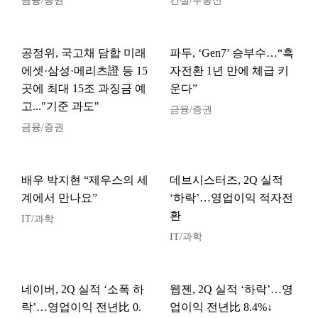
금융/증권
건설/부동산
공정위, 국고채 담합 미래
파두, ‘Gen7’ 승부수…“흑
에셋·삼성·메리츠證 등 15
자전환 1년 만에 체급 키
곳에 최대 15조 과징금 예
운다”
고..."기준 과도"
금융/증권
금융/증권
배우 박지현 “제우스의 세
데브시스터즈, 2Q 실적
계에서 만나요”
‘하락’…영업이익 적자전
환
IT/과학
IT/과학
네이버, 2Q 실적 ‘소폭 하
웹젠, 2Q 실적 ‘하락’…영
락’…영업이익 전년比 0.
업이익 전년比 8.4%↓