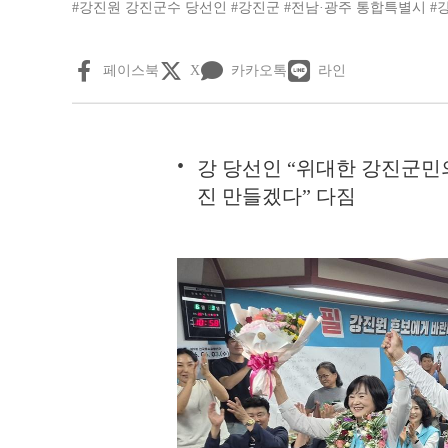
#강진원 강진군수 당선인
#강진군
#전남·광주 통합특별시
#
페이스북
X
카카오톡
라인
강 당선인 “위대한 강진군민
진 만들겠다” 다짐