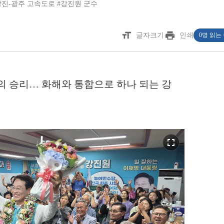
강진-광주 고속도로
#강진원 군수
format_size
print
글자크기
인쇄
0명 읽는
의 승리… 화해와 통합으로 하나 되는 강
fullscreen