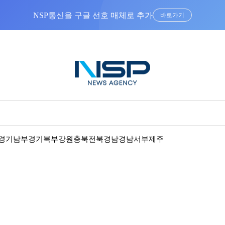
NSP통신을 구글 선호 매체로 추가
바로가기
경기남부
경기북부
강원
충북
전북
경남
경남서부
제주