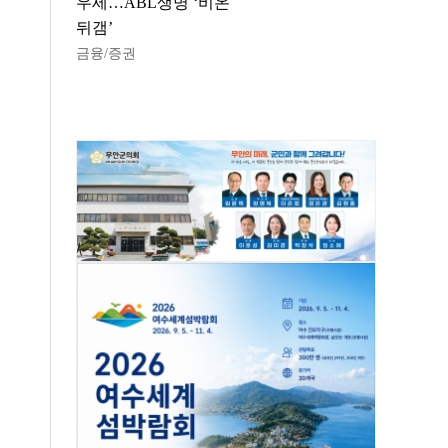
우세…ABL생명 ‘비온
뒤갬’
금융/증권