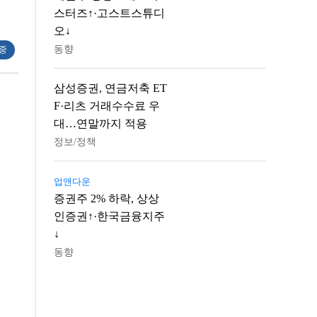
스터즈↑·고스트스튜디
오↓
동향
 중
삼성증권, 연금저축 ET
F·리츠 거래수수료 우
대…연말까지 적용
정보/정책
업앤다운
증권주 2% 하락, 상상
인증권↑·한국금융지주
↓
동향