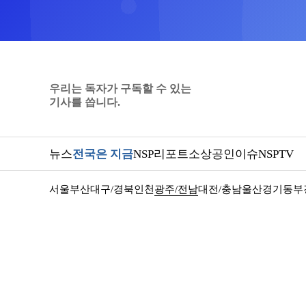
우리는 독자가 구독할 수 있는
기사를 씁니다.
뉴스
전국은 지금
NSP리포트
소상공인
이슈
NSPTV
서울
부산
대구/경북
인천
광주/전남
대전/충남
울산
경기동부