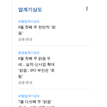
more_vert
업계기상도
보험업계기상도
8월 첫째 주 전반적 ‘맑
음’
금융/증권
증권업계기상도
8월 첫째 주 맑음 우
세…실적·신사업 확대
‘맑음’, IPO 부진은 ‘흐
림’
금융/증권
보험업계기상도
7월 다섯째 주 ‘맑음’