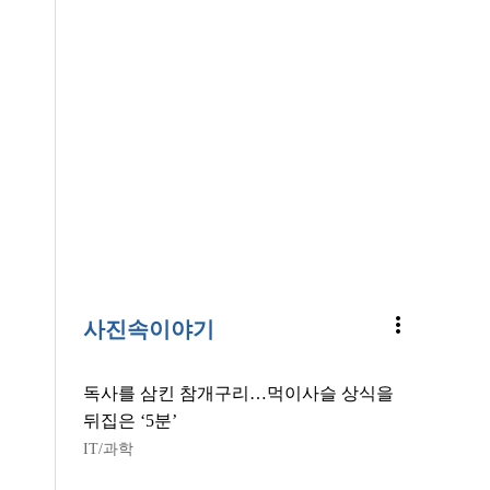
more_vert
사진속이야기
독사를 삼킨 참개구리…먹이사슬 상식을
뒤집은 ‘5분’
IT/과학