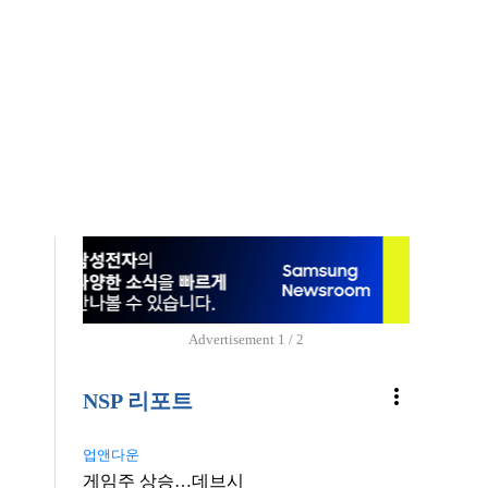
Advertisement
1 / 2
more_vert
NSP 리포트
업앤다운
게임주 상승…데브시