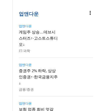
more_vert
업앤다운
업앤다운
게임주 상승…데브시
스터즈↑·고스트스튜디
오↓
IT/과학
업앤다운
증권주 2% 하락, 상상
인증권↑·한국금융지주
↓
금융/증권
업앤다운
보험 업종 희비 엇갈