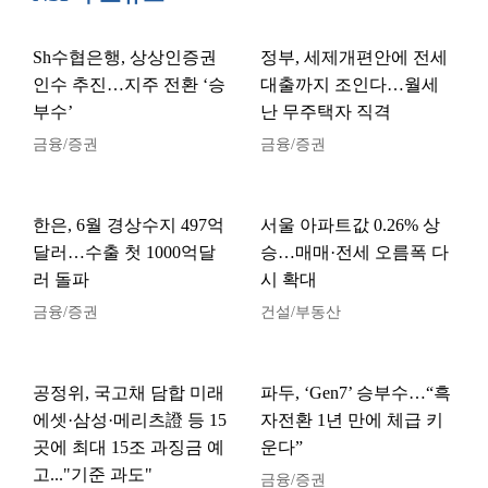
Sh수협은행, 상상인증권
정부, 세제개편안에 전세
인수 추진…지주 전환 ‘승
대출까지 조인다…월세
부수’
난 무주택자 직격
금융/증권
금융/증권
한은, 6월 경상수지 497억
서울 아파트값 0.26% 상
달러…수출 첫 1000억달
승…매매·전세 오름폭 다
러 돌파
시 확대
금융/증권
건설/부동산
공정위, 국고채 담합 미래
파두, ‘Gen7’ 승부수…“흑
에셋·삼성·메리츠證 등 15
자전환 1년 만에 체급 키
곳에 최대 15조 과징금 예
운다”
고..."기준 과도"
금융/증권