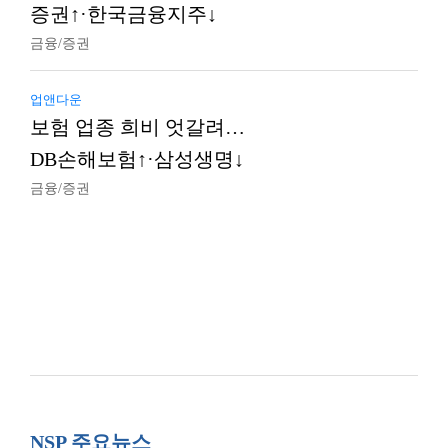
증권↑·한국금융지주↓
금융/증권
업앤다운
보험 업종 희비 엇갈려…
DB손해보험↑·삼성생명↓
금융/증권
NSP 주요뉴스