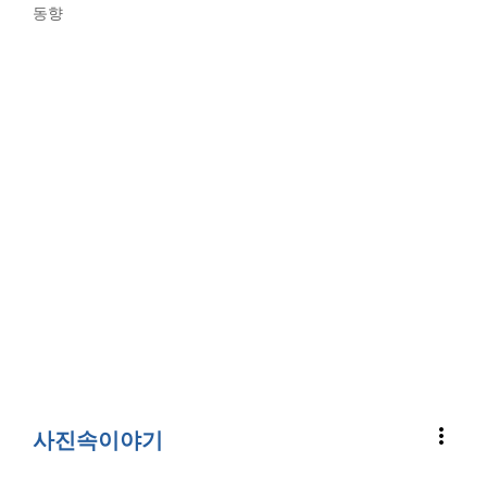
동향
more_vert
사진속이야기