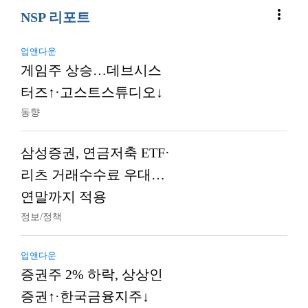
more_vert
NSP 리포트
업앤다운
게임주 상승…데브시스
터즈↑·고스트스튜디오↓
동향
삼성증권, 연금저축 ETF·
리츠 거래수수료 우대…
연말까지 적용
정보/정책
업앤다운
증권주 2% 하락, 상상인
증권↑·한국금융지주↓