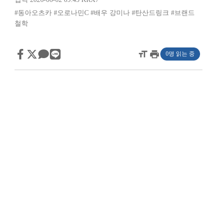
#동아오츠카
#오로나민C
#배우 강미나
#탄산드링크
#브랜드
철학
format_size
print
0명 읽는 중