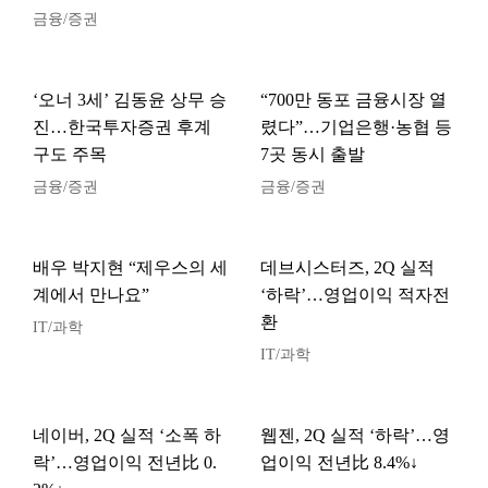
금융/증권
‘오너 3세’ 김동윤 상무 승
“700만 동포 금융시장 열
진…한국투자증권 후계
렸다”…기업은행·농협 등
구도 주목
7곳 동시 출발
금융/증권
금융/증권
배우 박지현 “제우스의 세
데브시스터즈, 2Q 실적
계에서 만나요”
‘하락’…영업이익 적자전
환
IT/과학
IT/과학
네이버, 2Q 실적 ‘소폭 하
웹젠, 2Q 실적 ‘하락’…영
락’…영업이익 전년比 0.
업이익 전년比 8.4%↓