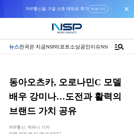
close
NSP통신을 구글 선호 매체로 추가
바로가기
manage_search
뉴스
전국은 지금
NSP리포트
소상공인
이슈
NSPTV
동아오츠카, 오로나민C 모델
배우 강미나…도전과 활력의
브랜드 가치 공유
NSP통신
,
박유니 기자
입력 2026-06-02 09:45
KRX7