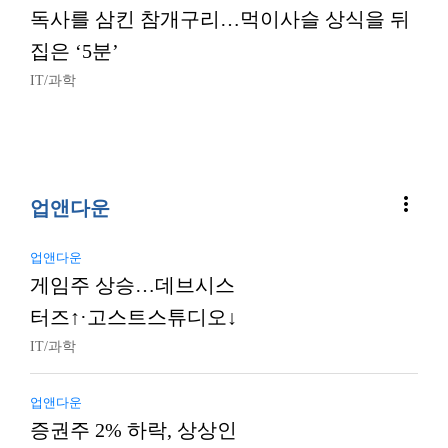
독사를 삼킨 참개구리…먹이사슬 상식을 뒤
집은 ‘5분’
IT/과학
more_vert
업앤다운
업앤다운
게임주 상승…데브시스
터즈↑·고스트스튜디오↓
IT/과학
업앤다운
증권주 2% 하락, 상상인