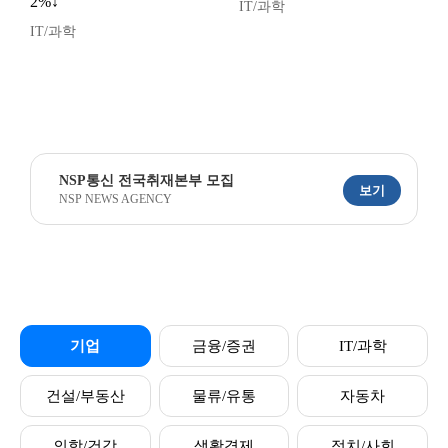
2%↓
IT/과학
IT/과학
NSP통신 전국취재본부 모집
보기
NSP NEWS AGENCY
기업
금융/증권
IT/과학
건설/부동산
물류/유통
자동차
의학/건강
생활경제
정치/사회