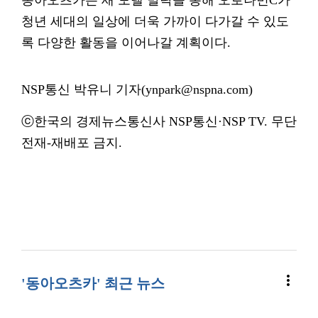
동아오츠카는 새 모델 발탁을 통해 오로나민C가
청년 세대의 일상에 더욱 가까이 다가갈 수 있도
록 다양한 활동을 이어나갈 계획이다.
NSP통신 박유니 기자(ynpark@nspna.com)
ⓒ한국의 경제뉴스통신사 NSP통신·NSP TV. 무단
전재-재배포 금지.
more_vert
'동아오츠카' 최근 뉴스