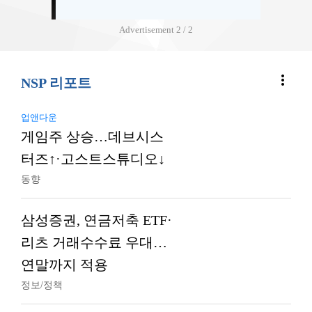
Advertisement
2 / 2
more_vert
NSP 리포트
업앤다운
게임주 상승…데브시스
터즈↑·고스트스튜디오↓
동향
삼성증권, 연금저축 ETF·
리츠 거래수수료 우대…
연말까지 적용
정보/정책