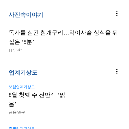
more_vert
사진속이야기
독사를 삼킨 참개구리…먹이사슬 상식을 뒤
집은 ‘5분’
IT/과학
more_vert
업계기상도
보험업계기상도
8월 첫째 주 전반적 ‘맑
음’
금융/증권
증권업계기상도