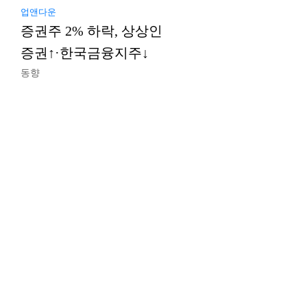
업앤다운
증권주 2% 하락, 상상인
증권↑·한국금융지주↓
동향