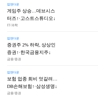
업앤다운
게임주 상승…데브시스
터즈↑·고스트스튜디오↓
IT/과학
업앤다운
증권주 2% 하락, 상상인
증권↑·한국금융지주↓
금융/증권
업앤다운
보험 업종 희비 엇갈려…
DB손해보험↑·삼성생명↓
금융/증권