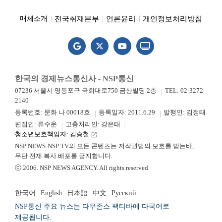
전국취재본부
언론윤리
개인정보처리방침
매체소개
한국의 경제뉴스통신사 - NSP통신
07236 서울시 영등포구 국회대로750 금산빌딩 2층
TEL: 02-3272-
2140
등록번호: 문화 나 00018호
등록일자: 2011.6.29
발행인: 김정태
편집인: 류수운
고충처리인: 강은태
청소년보호책임자: 김승철
launch
NSP NEWS·NSP TV의 모든 콘텐츠는 저작권법의 보호를 받는바,
무단 전재.복사.배포를 금지합니다.
ⓒ 2006. NSP NEWS AGENCY. All rights reserved.
한국어
English
日本語
中文
Русский
NSP통신 주요 뉴스는 다우존스 팩티바에 다국어로
제공됩니다.