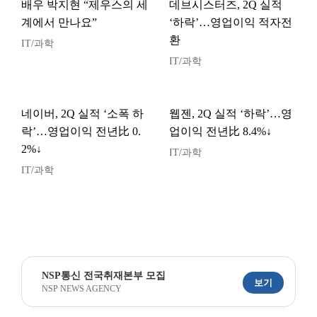
배우 박지현 “제우스의 세
데브시스터즈, 2Q 실적
계에서 만나요”
‘하락’…영업이익 적자전
환
IT/과학
IT/과학
네이버, 2Q 실적 ‘소폭 하
웹젠, 2Q 실적 ‘하락’…영
락’…영업이익 전년比 0.
업이익 전년比 8.4%↓
2%↓
IT/과학
IT/과학
NSP통신 전국취재본부 모집
보기
NSP NEWS AGENCY