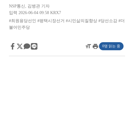
NSP통신
,
김병관 기자
입력 2026-06-04 09:58
KRX7
#최원용당선인
#평택시장선거
#시민삶의질향상
#당선소감
#더
불어민주당
format_size
print
0명 읽는 중