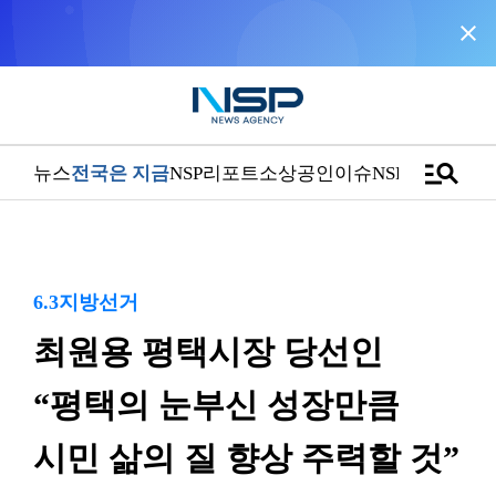
close
NSP통신을 구글 선호 매체로 추가
바로가기
manage_search
뉴스
전국은 지금
NSP리포트
소상공인
이슈
NSPTV
6.3지방선거
최원용 평택시장 당선인
“평택의 눈부신 성장만큼
시민 삶의 질 향상 주력할 것”