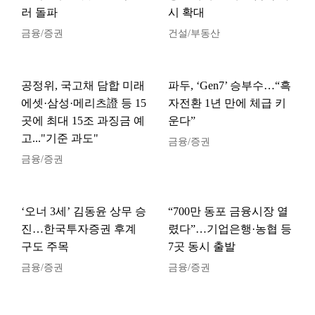
러 돌파
시 확대
금융/증권
건설/부동산
공정위, 국고채 담합 미래
파두, ‘Gen7’ 승부수…“흑
에셋·삼성·메리츠證 등 15
자전환 1년 만에 체급 키
곳에 최대 15조 과징금 예
운다”
고..."기준 과도"
금융/증권
금융/증권
‘오너 3세’ 김동윤 상무 승
“700만 동포 금융시장 열
진…한국투자증권 후계
렸다”…기업은행·농협 등
구도 주목
7곳 동시 출발
금융/증권
금융/증권