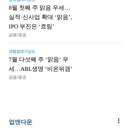
8월 첫째 주 맑음 우세…
실적·신사업 확대 ‘맑음’,
IPO 부진은 ‘흐림’
금융/증권
보험업계기상도
7월 다섯째 주 ‘맑음’ 우
세…ABL생명 ‘비온뒤갬’
금융/증권
more_vert
업앤다운