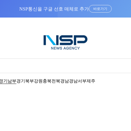
NSP통신을 구글 선호 매체로 추가
바로가기
경기남부
경기북부
강원
충북
전북
경남
경남서부
제주