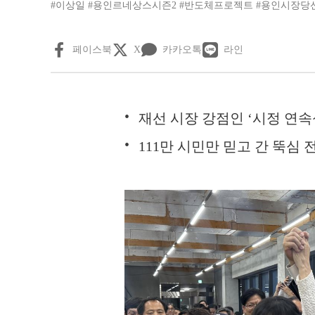
#이상일
#용인르네상스시즌2
#반도체프로젝트
#용인시장당
페이스북
X
카카오톡
라인
재선 시장 강점인 ‘시정 연
111만 시민만 믿고 간 뚝심 