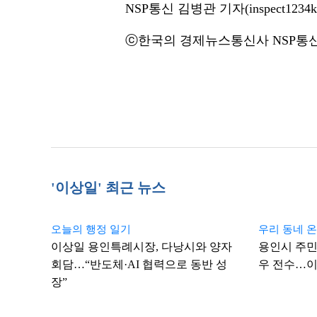
NSP통신 김병관 기자(inspect1234k@
ⓒ한국의 경제뉴스통신사 NSP통신·
'이상일' 최근 뉴스
오늘의 행정 일기
우리 동네 
이상일 용인특례시장, 다낭시와 양자
용인시 주민
회담…“반도체·AI 협력으로 동반 성
우 전수…이
장”