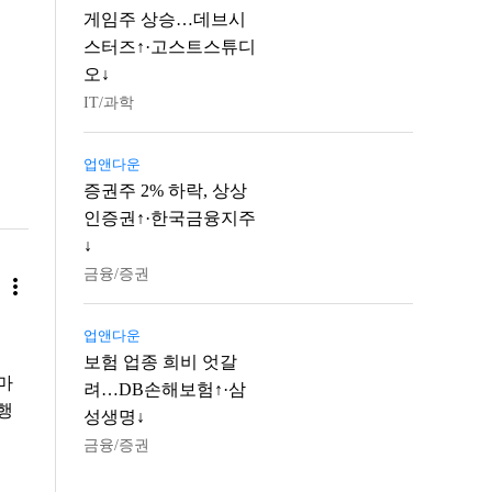
게임주 상승…데브시
스터즈↑·고스트스튜디
오↓
IT/과학
업앤다운
증권주 2% 하락, 상상
인증권↑·한국금융지주
↓
금융/증권
more_vert
업앤다운
보험 업종 희비 엇갈
마
려…DB손해보험↑·삼
행
성생명↓
금융/증권