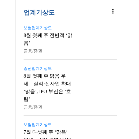
more_vert
업계기상도
보험업계기상도
8월 첫째 주 전반적 ‘맑
음’
금융/증권
증권업계기상도
8월 첫째 주 맑음 우
세…실적·신사업 확대
‘맑음’, IPO 부진은 ‘흐
림’
금융/증권
보험업계기상도
7월 다섯째 주 ‘맑음’