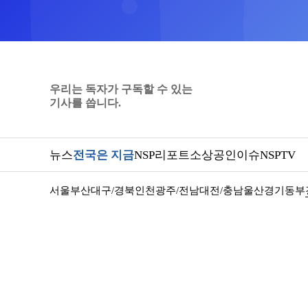
우리는 독자가 구독할 수 있는
기사를 씁니다.
뉴스
전국은 지금
NSP리포트
소상공인
이슈
NSPTV
서울
부산
대구/경북
인천
광주/전남
대전/충남
울산
경기동부