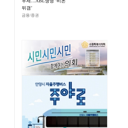
우세…ABL생명 ‘비온
뒤갬’
금융/증권