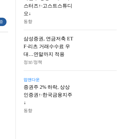
스터즈↑·고스트스튜디
오↓
동향
 중
삼성증권, 연금저축 ET
F·리츠 거래수수료 우
대…연말까지 적용
정보/정책
업앤다운
증권주 2% 하락, 상상
인증권↑·한국금융지주
↓
동향