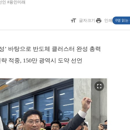
선인
#용인미래
format_size
print
글자크기
인쇄
0명 읽는
속성’ 바탕으로 반도체 클러스터 완성 총력
전략 적중, 150만 광역시 도약 선언
fullscreen