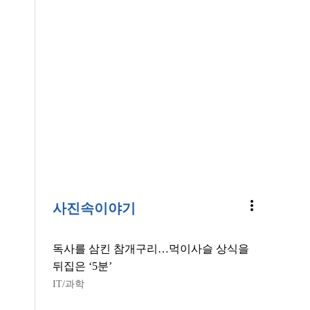
more_vert
사진속이야기
독사를 삼킨 참개구리…먹이사슬 상식을
뒤집은 ‘5분’
IT/과학