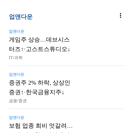
more_vert
업앤다운
업앤다운
게임주 상승…데브시스
터즈↑·고스트스튜디오↓
IT/과학
업앤다운
증권주 2% 하락, 상상인
증권↑·한국금융지주↓
금융/증권
업앤다운
보험 업종 희비 엇갈려…