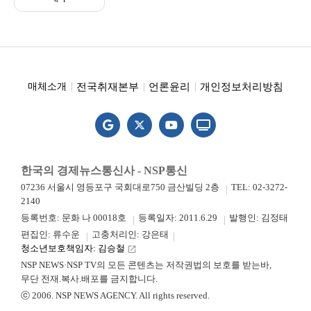
전국취재본부
언론윤리
개인정보처리방침
매체소개
한국의 경제뉴스통신사 - NSP통신
07236 서울시 영등포구 국회대로750 금산빌딩 2층
TEL: 02-3272-
2140
등록번호: 문화 나 00018호
등록일자: 2011.6.29
발행인: 김정태
편집인: 류수운
고충처리인: 강은태
청소년보호책임자: 김승철
launch
NSP NEWS·NSP TV의 모든 콘텐츠는 저작권법의 보호를 받는바,
무단 전재.복사.배포를 금지합니다.
ⓒ 2006. NSP NEWS AGENCY. All rights reserved.