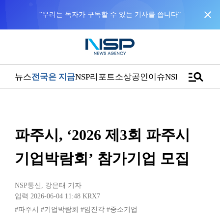
close
“우리는 독자가 구독할 수 있는 기사를 씁니다”
manage_search
뉴스
전국은 지금
NSP리포트
소상공인
이슈
NSPTV
파주시, ‘2026 제3회 파주시
기업박람회’ 참가기업 모집
NSP통신
,
강은태 기자
입력 2026-06-04 11:48
KRX7
#파주시
#기업박람회
#임진각
#중소기업