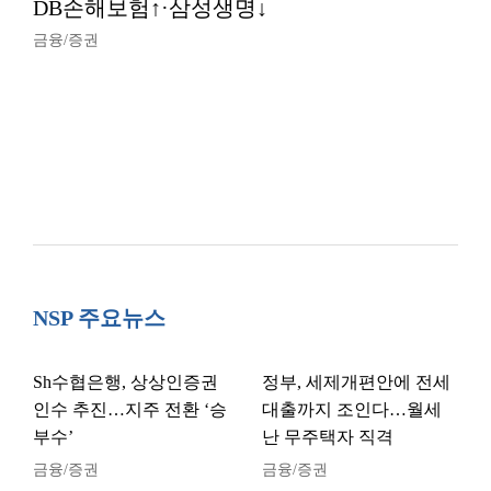
DB손해보험↑·삼성생명↓
금융/증권
NSP 주요뉴스
Sh수협은행, 상상인증권
정부, 세제개편안에 전세
인수 추진…지주 전환 ‘승
대출까지 조인다…월세
부수’
난 무주택자 직격
금융/증권
금융/증권