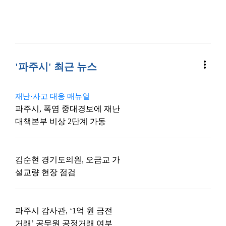
more_vert
'파주시' 최근 뉴스
재난·사고 대응 매뉴얼
파주시, 폭염 중대경보에 재난
대책본부 비상 2단계 가동
김순현 경기도의원, 오금교 가
설교량 현장 점검
파주시 감사관, ‘1억 원 금전
거래’ 공무원 공정거래 여부