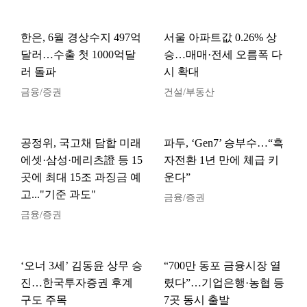
한은, 6월 경상수지 497억
서울 아파트값 0.26% 상
달러…수출 첫 1000억달
승…매매·전세 오름폭 다
러 돌파
시 확대
금융/증권
건설/부동산
공정위, 국고채 담합 미래
파두, ‘Gen7’ 승부수…“흑
에셋·삼성·메리츠證 등 15
자전환 1년 만에 체급 키
곳에 최대 15조 과징금 예
운다”
고..."기준 과도"
금융/증권
금융/증권
‘오너 3세’ 김동윤 상무 승
“700만 동포 금융시장 열
진…한국투자증권 후계
렸다”…기업은행·농협 등
구도 주목
7곳 동시 출발