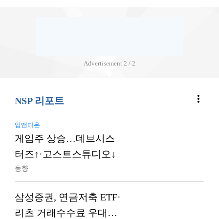
Advertisement
2 / 2
more_vert
NSP 리포트
업앤다운
게임주 상승…데브시스
터즈↑·고스트스튜디오↓
동향
삼성증권, 연금저축 ETF·
리츠 거래수수료 우대…