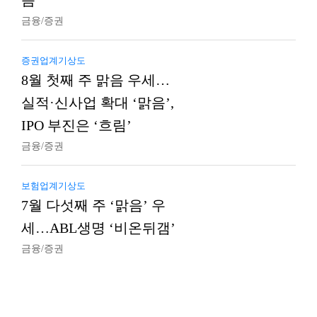
음’
금융/증권
증권업계기상도
8월 첫째 주 맑음 우세…
실적·신사업 확대 ‘맑음’,
IPO 부진은 ‘흐림’
금융/증권
보험업계기상도
7월 다섯째 주 ‘맑음’ 우
세…ABL생명 ‘비온뒤갬’
금융/증권