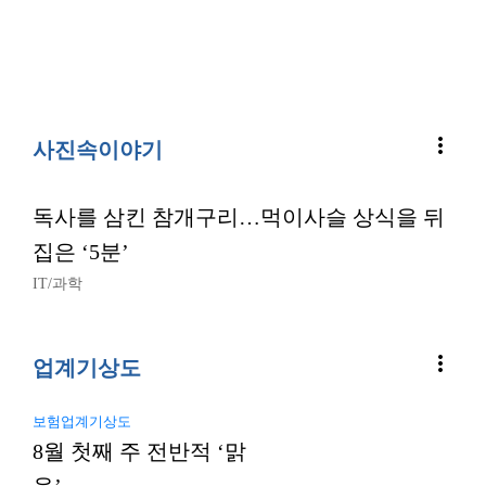
more_vert
사진속이야기
독사를 삼킨 참개구리…먹이사슬 상식을 뒤
집은 ‘5분’
IT/과학
more_vert
업계기상도
보험업계기상도
8월 첫째 주 전반적 ‘맑