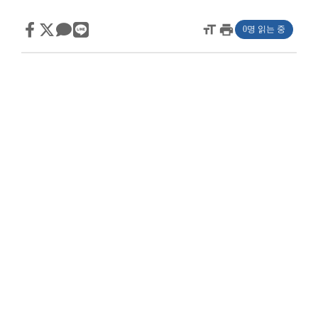
format_size
print
0명 읽는 중