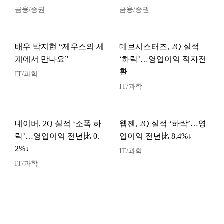
금융/증권
금융/증권
배우 박지현 “제우스의 세
데브시스터즈, 2Q 실적
계에서 만나요”
‘하락’…영업이익 적자전
환
IT/과학
IT/과학
네이버, 2Q 실적 ‘소폭 하
웹젠, 2Q 실적 ‘하락’…영
락’…영업이익 전년比 0.
업이익 전년比 8.4%↓
2%↓
IT/과학
IT/과학