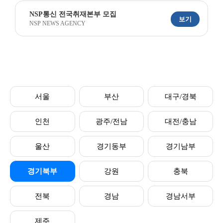
NSP통신 전국취재본부 모집
보기
NSP NEWS AGENCY
서울
부산
대구/경북
인천
광주/전남
대전/충남
울산
경기동부
경기남부
경기북부
강원
충북
전북
경남
경남서부
제주