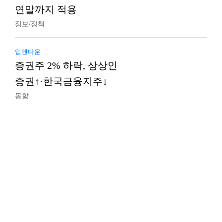
연말까지 적용
정보/정책
업앤다운
증권주 2% 하락, 상상인
증권↑·한국금융지주↓
동향