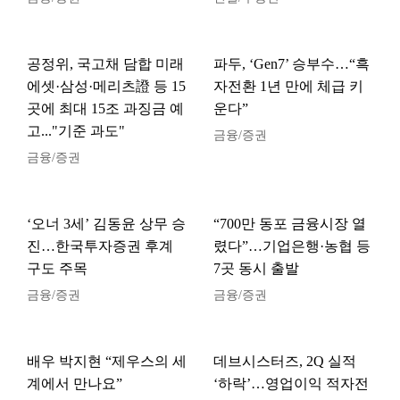
공정위, 국고채 담합 미래
파두, ‘Gen7’ 승부수…“흑
에셋·삼성·메리츠證 등 15
자전환 1년 만에 체급 키
곳에 최대 15조 과징금 예
운다”
고..."기준 과도"
금융/증권
금융/증권
‘오너 3세’ 김동윤 상무 승
“700만 동포 금융시장 열
진…한국투자증권 후계
렸다”…기업은행·농협 등
구도 주목
7곳 동시 출발
금융/증권
금융/증권
배우 박지현 “제우스의 세
데브시스터즈, 2Q 실적
계에서 만나요”
‘하락’…영업이익 적자전