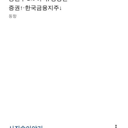
증권↑·한국금융지주↓
동향
more_vert