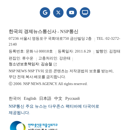
한국의 경제뉴스통신사 - NSP통신
07236 서울시 영등포구 국회대로750 금산빌딩 2층
TEL: 02-3272-
2140
등록번호: 문화 나 00018호
등록일자: 2011.6.29
발행인: 김정태
편집인: 류수운
고충처리인: 강은태
청소년보호책임자: 김승철
launch
NSP NEWS·NSP TV의 모든 콘텐츠는 저작권법의 보호를 받는바,
무단 전재.복사.배포를 금지합니다.
ⓒ 2006. NSP NEWS AGENCY. All rights reserved.
한국어
English
日本語
中文
Русский
NSP통신 주요 뉴스는 다우존스 팩티바에 다국어로
제공됩니다.