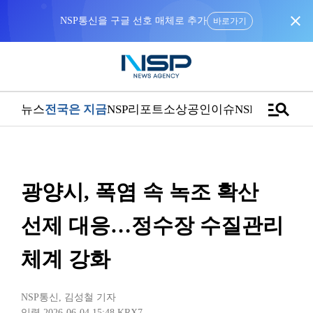
close
NSP통신을 구글 선호 매체로 추가
바로가기
manage_search
뉴스
전국은 지금
NSP리포트
소상공인
이슈
NSPTV
광양시, 폭염 속 녹조 확산
선제 대응…정수장 수질관리
체계 강화
NSP통신
,
김성철 기자
입력 2026-06-04 15:48
KRX7