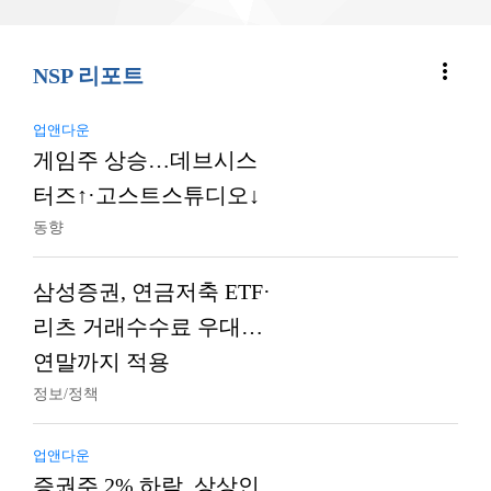
more_vert
NSP 리포트
업앤다운
게임주 상승…데브시스
터즈↑·고스트스튜디오↓
동향
삼성증권, 연금저축 ETF·
리츠 거래수수료 우대…
연말까지 적용
정보/정책
업앤다운
증권주 2% 하락, 상상인