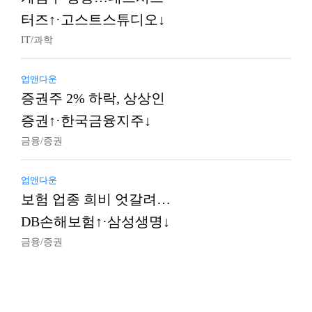
터즈↑·고스트스튜디오↓
IT/과학
업앤다운
증권주 2% 하락, 상상인
증권↑·한국금융지주↓
금융/증권
업앤다운
보험 업종 희비 엇갈려…
DB손해보험↑·삼성생명↓
금융/증권