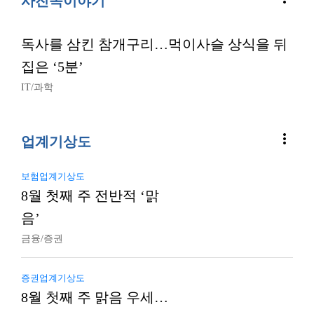
사진속이야기
독사를 삼킨 참개구리…먹이사슬 상식을 뒤
집은 ‘5분’
IT/과학
more_vert
업계기상도
보험업계기상도
8월 첫째 주 전반적 ‘맑
음’
금융/증권
증권업계기상도
8월 첫째 주 맑음 우세…