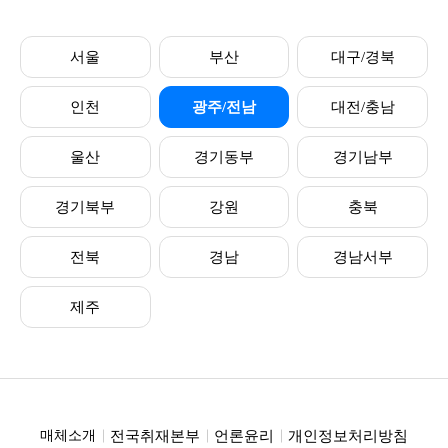
서울
부산
대구/경북
인천
광주/전남
대전/충남
울산
경기동부
경기남부
경기북부
강원
충북
전북
경남
경남서부
제주
전국취재본부
언론윤리
개인정보처리방침
매체소개