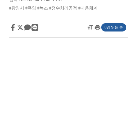
#광양시
#폭염
#녹조
#정수처리공정
#대응체계
format_size
print
0명 읽는 중