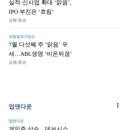
실적·신사업 확대 ‘맑음’,
IPO 부진은 ‘흐림’
금융/증권
보험업계기상도
7월 다섯째 주 ‘맑음’ 우
세…ABL생명 ‘비온뒤갬’
금융/증권
more_vert
업앤다운
업앤다운
게임주 상승…데브시스