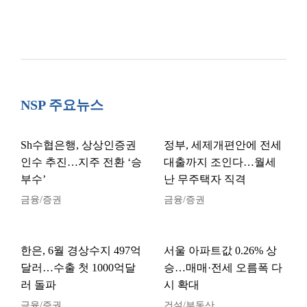
NSP 주요뉴스
Sh수협은행, 상상인증권
정부, 세제개편안에 전세
인수 추진…지주 전환 ‘승
대출까지 조인다…월세
부수’
난 무주택자 직격
금융/증권
금융/증권
한은, 6월 경상수지 497억
서울 아파트값 0.26% 상
달러…수출 첫 1000억달
승…매매·전세 오름폭 다
러 돌파
시 확대
금융/증권
건설/부동산