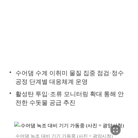
수어댐 수계 이취미 물질 집중 점검·정수
공정 단계별 대응체계 운영
활성탄 투입·조류 모니터링 확대 통해 안
전한 수돗물 공급 추진
fullscreen
수어댐 녹조 대비 기기 가동중 (사진 = 광양시청)