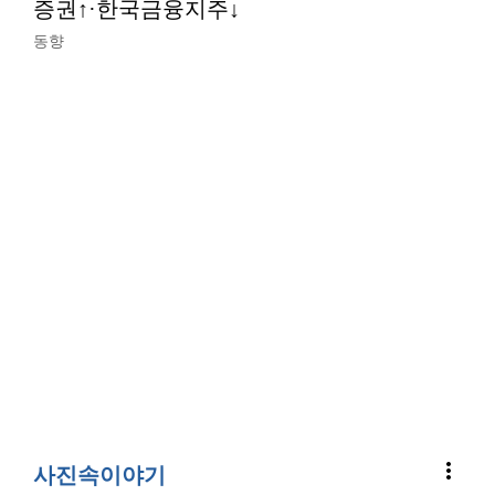
증권↑·한국금융지주↓
동향
more_vert
사진속이야기