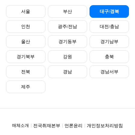
서울
부산
대구/경북
인천
광주/전남
대전/충남
울산
경기동부
경기남부
경기북부
강원
충북
전북
경남
경남서부
제주
전국취재본부
언론윤리
개인정보처리방침
매체소개