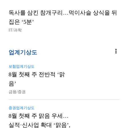
독사를 삼킨 참개구리…먹이사슬 상식을 뒤
집은 ‘5분’
IT/과학
more_vert
업계기상도
보험업계기상도
8월 첫째 주 전반적 ‘맑
음’
금융/증권
증권업계기상도
8월 첫째 주 맑음 우세…
실적·신사업 확대 ‘맑음’,