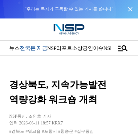
close
“우리는 독자가 구독할 수 있는 기사를 씁니다”
manage_search
뉴스
전국은 지금
NSP리포트
소상공인
이슈
NSPTV
경상북도, 지속가능발전
역량강화 워크숍 개최
NSP통신
,
조인호 기자
입력 2026-06-11 18:57
KRX7
#경북도
#워크숍
#포항시
#청송군
#실무중심