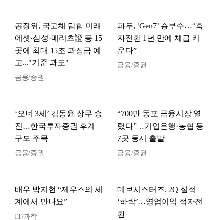
공정위, 국고채 담합 미래
파두, ‘Gen7’ 승부수…“흑
에셋·삼성·메리츠證 등 15
자전환 1년 만에 체급 키
곳에 최대 15조 과징금 예
운다”
고..."기준 과도"
금융/증권
금융/증권
‘오너 3세’ 김동윤 상무 승
“700만 동포 금융시장 열
진…한국투자증권 후계
렸다”…기업은행·농협 등
구도 주목
7곳 동시 출발
금융/증권
금융/증권
배우 박지현 “제우스의 세
데브시스터즈, 2Q 실적
계에서 만나요”
‘하락’…영업이익 적자전
환
IT/과학