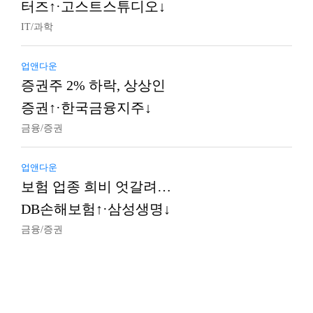
터즈↑·고스트스튜디오↓
IT/과학
업앤다운
증권주 2% 하락, 상상인
증권↑·한국금융지주↓
금융/증권
업앤다운
보험 업종 희비 엇갈려…
DB손해보험↑·삼성생명↓
금융/증권