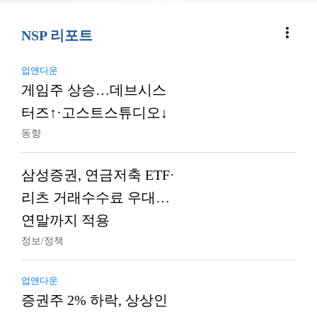
more_vert
NSP 리포트
업앤다운
게임주 상승…데브시스
터즈↑·고스트스튜디오↓
동향
삼성증권, 연금저축 ETF·
리츠 거래수수료 우대…
연말까지 적용
정보/정책
업앤다운
증권주 2% 하락, 상상인