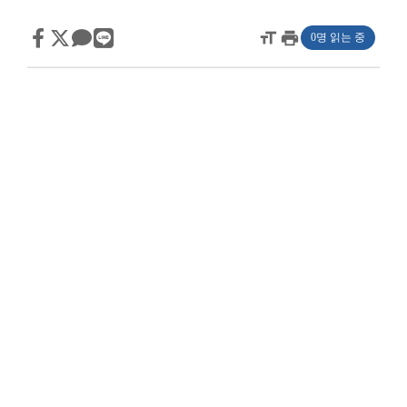
format_size
print
0명 읽는 중