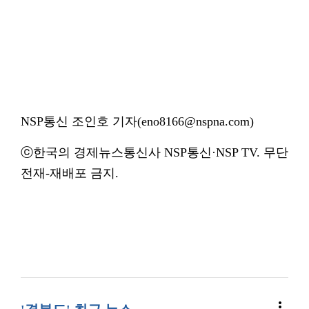
NSP통신 조인호 기자(eno8166@nspna.com)
ⓒ한국의 경제뉴스통신사 NSP통신·NSP TV. 무단
전재-재배포 금지.
more_vert