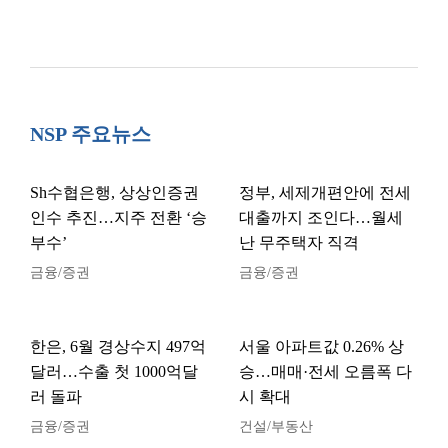
NSP 주요뉴스
Sh수협은행, 상상인증권
정부, 세제개편안에 전세
인수 추진…지주 전환 ‘승
대출까지 조인다…월세
부수’
난 무주택자 직격
금융/증권
금융/증권
한은, 6월 경상수지 497억
서울 아파트값 0.26% 상
달러…수출 첫 1000억달
승…매매·전세 오름폭 다
러 돌파
시 확대
금융/증권
건설/부동산