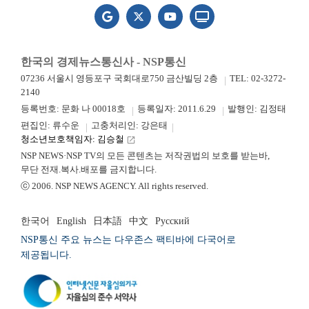
한국의 경제뉴스통신사 - NSP통신
07236 서울시 영등포구 국회대로750 금산빌딩 2층
TEL: 02-3272-
2140
등록번호: 문화 나 00018호
등록일자: 2011.6.29
발행인: 김정태
편집인: 류수운
고충처리인: 강은태
청소년보호책임자: 김승철
launch
NSP NEWS·NSP TV의 모든 콘텐츠는 저작권법의 보호를 받는바,
무단 전재.복사.배포를 금지합니다.
ⓒ 2006. NSP NEWS AGENCY. All rights reserved.
한국어
English
日本語
中文
Русский
NSP통신 주요 뉴스는 다우존스 팩티바에 다국어로
제공됩니다.