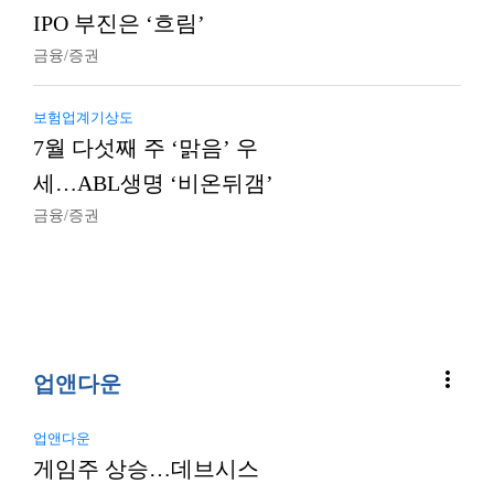
IPO 부진은 ‘흐림’
금융/증권
보험업계기상도
7월 다섯째 주 ‘맑음’ 우
세…ABL생명 ‘비온뒤갬’
금융/증권
more_vert
업앤다운
업앤다운
게임주 상승…데브시스