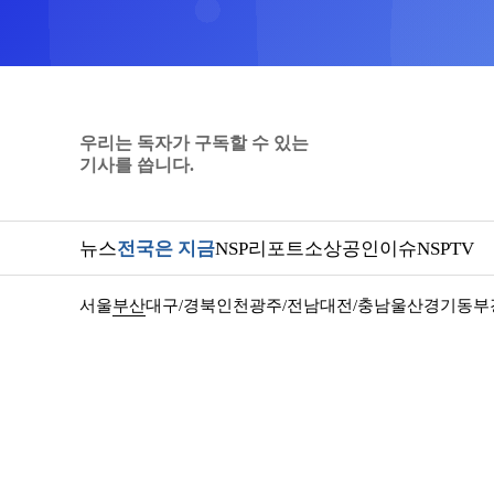
우리는 독자가 구독할 수 있는
기사를 씁니다.
뉴스
전국은 지금
NSP리포트
소상공인
이슈
NSPTV
서울
부산
대구/경북
인천
광주/전남
대전/충남
울산
경기동부