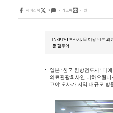
페이스북
X
카카오톡
라인
[NSPTV] 부산시, 日 미용 언론
광 팸투어
일본 ‘한국 한방전도사’ 마
의료관광회사인 니하오월디스 
고야 오사카 지역 대규모 방