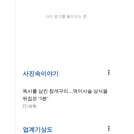
G01 광고를 불러오는 중...
more_vert
사진속이야기
독사를 삼킨 참개구리…먹이사슬 상식을
뒤집은 ‘5분’
IT/과학
more_vert
업계기상도