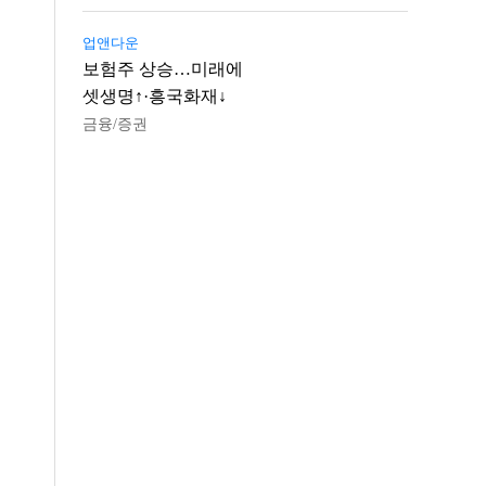
업앤다운
보험주 상승…미래에
셋생명↑·흥국화재↓
금융/증권