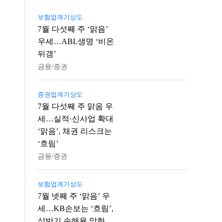
보험업계기상도
7월 다섯째 주 ‘맑음’
우세…ABL생명 ‘비온
뒤갬’
금융/증권
증권업계기상도
7월 다섯째 주 맑음 우
세…실적·신사업 확대
‘맑음’, 채권 리스크는
‘흐림’
금융/증권
보험업계기상도
7월 넷째 주 ‘맑음’ 우
세…KB손보는 ‘흐림’,
상반기 손해율 악화