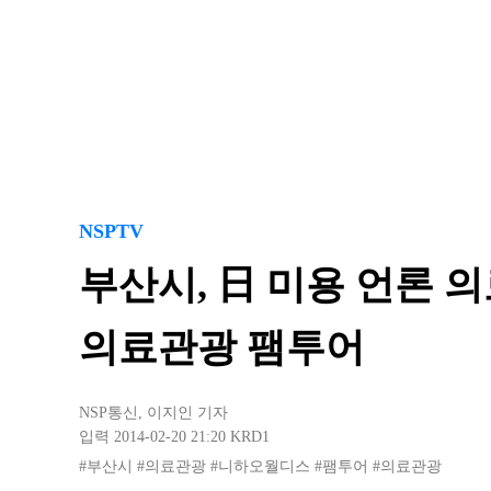
NSPTV
부산시, 日 미용 언론 
의료관광 팸투어
NSP통신
,
이지인 기자
입력 2014-02-20 21:20
KRD1
#부산시
#의료관광
#니하오월디스
#팸투어
#의료관광