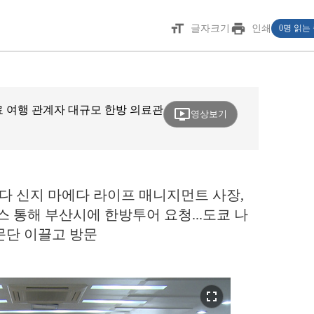
format_size
print
글자크기
인쇄
0명 읽는
 의료 여행 관계자 대규모 한방 의료관
ondemand_video
영상보기
에다 신지 마에다 라이프 매니지먼트 사장,
통해 부산시에 한방투어 요청...도쿄 나
문단 이끌고 방문
fullscreen