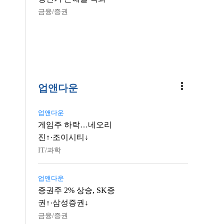
금융/증권
more_vert
업앤다운
업앤다운
게임주 하락…네오리
진↑·조이시티↓
IT/과학
업앤다운
증권주 2% 상승, SK증
권↑·삼성증권↓
금융/증권