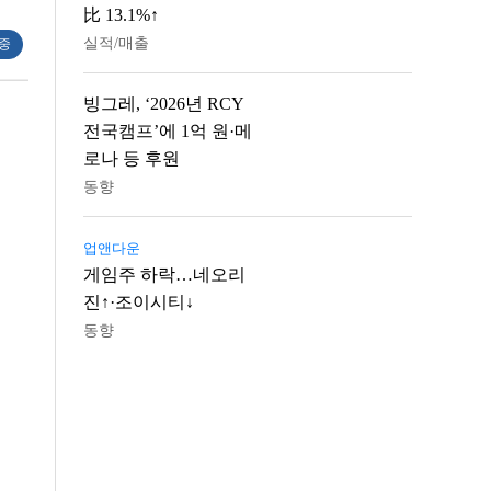
比 13.1%↑
실적/매출
 중
빙그레, ‘2026년 RCY
전국캠프’에 1억 원·메
로나 등 후원
동향
업앤다운
게임주 하락…네오리
진↑·조이시티↓
동향