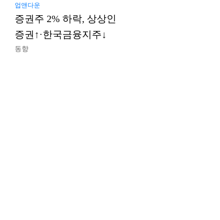
업앤다운
증권주 2% 하락, 상상인
증권↑·한국금융지주↓
동향