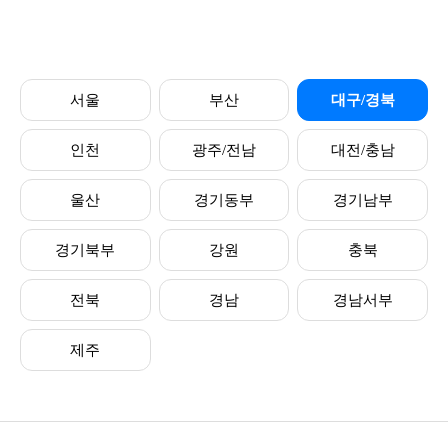
서울
부산
대구/경북
인천
광주/전남
대전/충남
울산
경기동부
경기남부
경기북부
강원
충북
전북
경남
경남서부
제주