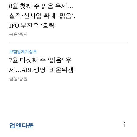
8월 첫째 주 맑음 우세…
실적·신사업 확대 ‘맑음’,
IPO 부진은 ‘흐림’
금융/증권
보험업계기상도
7월 다섯째 주 ‘맑음’ 우
세…ABL생명 ‘비온뒤갬’
금융/증권
more_vert
업앤다운