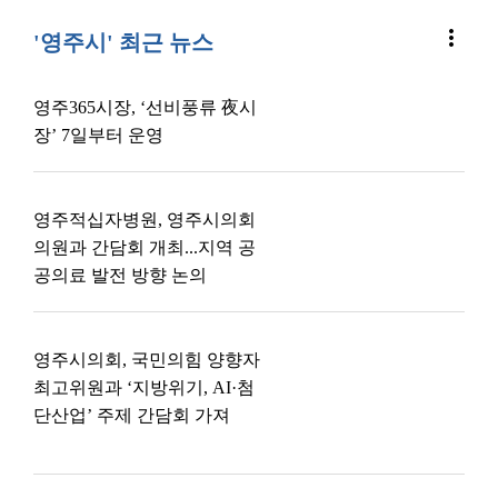
more_vert
'영주시' 최근 뉴스
영주365시장, ‘선비풍류 夜시
장’ 7일부터 운영
영주적십자병원, 영주시의회
의원과 간담회 개최...지역 공
공의료 발전 방향 논의
영주시의회, 국민의힘 양향자
최고위원과 ‘지방위기, AI·첨
단산업’ 주제 간담회 가져