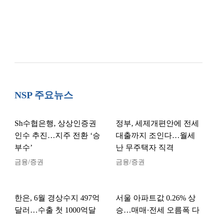
NSP 주요뉴스
Sh수협은행, 상상인증권
정부, 세제개편안에 전세
인수 추진…지주 전환 ‘승
대출까지 조인다…월세
부수’
난 무주택자 직격
금융/증권
금융/증권
한은, 6월 경상수지 497억
서울 아파트값 0.26% 상
달러…수출 첫 1000억달
승…매매·전세 오름폭 다