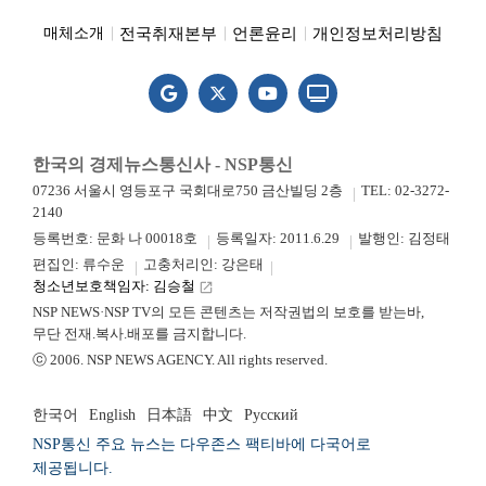
전국취재본부
언론윤리
개인정보처리방침
매체소개
한국의 경제뉴스통신사 - NSP통신
07236 서울시 영등포구 국회대로750 금산빌딩 2층
TEL: 02-3272-
2140
등록번호: 문화 나 00018호
등록일자: 2011.6.29
발행인: 김정태
편집인: 류수운
고충처리인: 강은태
청소년보호책임자: 김승철
launch
NSP NEWS·NSP TV의 모든 콘텐츠는 저작권법의 보호를 받는바,
무단 전재.복사.배포를 금지합니다.
ⓒ 2006. NSP NEWS AGENCY. All rights reserved.
한국어
English
日本語
中文
Русский
NSP통신 주요 뉴스는 다우존스 팩티바에 다국어로
제공됩니다.