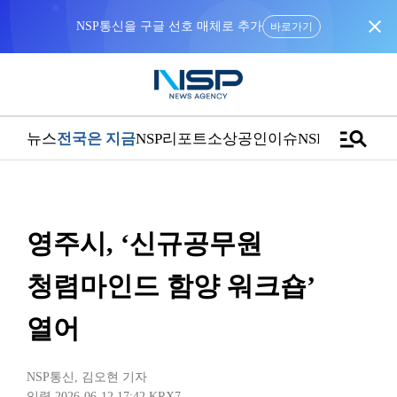
close
NSP통신을 구글 선호 매체로 추가
바로가기
manage_search
뉴스
전국은 지금
NSP리포트
소상공인
이슈
NSPTV
영주시, ‘신규공무원
청렴마인드 함양 워크숍’
열어
NSP통신
,
김오현 기자
입력 2026-06-12 17:42
KRX7