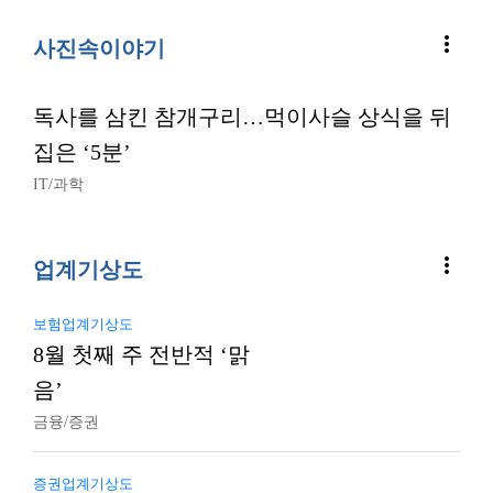
more_vert
사진속이야기
독사를 삼킨 참개구리…먹이사슬 상식을 뒤
집은 ‘5분’
IT/과학
more_vert
업계기상도
보험업계기상도
8월 첫째 주 전반적 ‘맑
음’
금융/증권
증권업계기상도