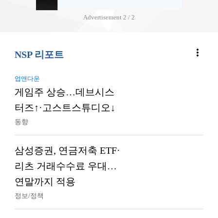
Advertisement
2 / 2
more_vert
NSP 리포트
업앤다운
게임주 상승…데브시스
터즈↑·고스트스튜디오↓
동향
삼성증권, 연금저축 ETF·
리츠 거래수수료 우대…
연말까지 적용
정보/정책