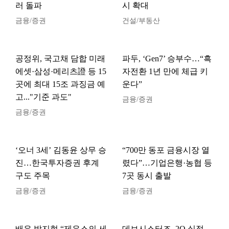
러 돌파
시 확대
금융/증권
건설/부동산
공정위, 국고채 담합 미래
파두, ‘Gen7’ 승부수…“흑
에셋·삼성·메리츠證 등 15
자전환 1년 만에 체급 키
곳에 최대 15조 과징금 예
운다”
고..."기준 과도"
금융/증권
금융/증권
‘오너 3세’ 김동윤 상무 승
“700만 동포 금융시장 열
진…한국투자증권 후계
렸다”…기업은행·농협 등
구도 주목
7곳 동시 출발
금융/증권
금융/증권
배우 박지현 “제우스의 세
데브시스터즈, 2Q 실적