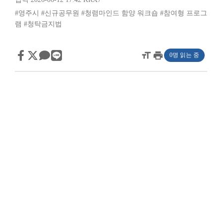
#영주시
#신규공무원
#청렴마인드 함양 워크숍
#참여형 프로그
램
#청탁금지법
format_size
print
0명 읽는 중