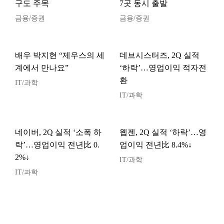
구도 주목
7곳 동시 출발
금융/증권
금융/증권
배우 박지현 “제우스의 세
데브시스터즈, 2Q 실적
계에서 만나요”
‘하락’…영업이익 적자전
환
IT/과학
IT/과학
네이버, 2Q 실적 ‘소폭 하
웹젠, 2Q 실적 ‘하락’…영
락’…영업이익 전년比 0.
업이익 전년比 8.4%↓
2%↓
IT/과학
IT/과학