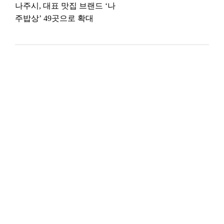
나주시, 대표 맛집 브랜드 ‘나
주밥상’ 49곳으로 확대