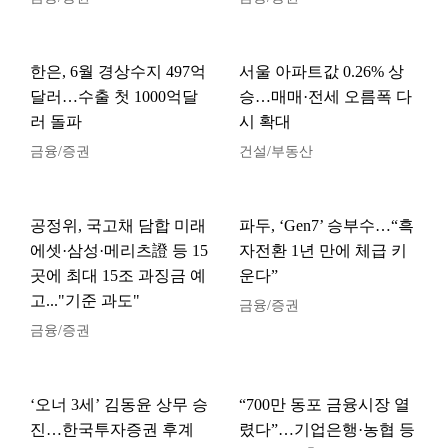
한은, 6월 경상수지 497억
서울 아파트값 0.26% 상
달러…수출 첫 1000억달
승…매매·전세 오름폭 다
러 돌파
시 확대
금융/증권
건설/부동산
공정위, 국고채 담합 미래
파두, ‘Gen7’ 승부수…“흑
에셋·삼성·메리츠證 등 15
자전환 1년 만에 체급 키
곳에 최대 15조 과징금 예
운다”
고..."기준 과도"
금융/증권
금융/증권
‘오너 3세’ 김동윤 상무 승
“700만 동포 금융시장 열
진…한국투자증권 후계
렸다”…기업은행·농협 등