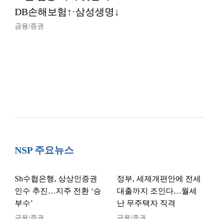
DB손해보험↑·삼성생명↓
금융/증권
NSP 주요뉴스
Sh수협은행, 상상인증권
정부, 세제개편안에 전세
인수 추진…지주 전환 ‘승
대출까지 조인다…월세
부수’
난 무주택자 직격
금융/증권
금융/증권