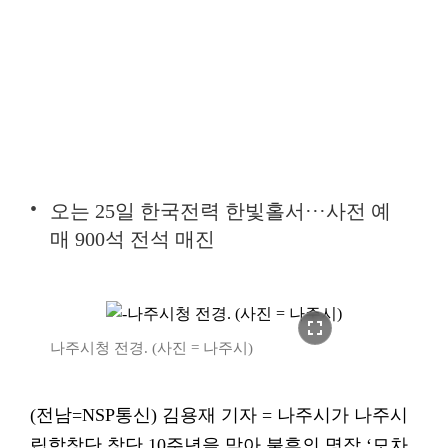
오는 25일 한국전력 한빛홀서···사전 예
매 900석 전석 매진
fullscreen
나주시청 전경. (사진 = 나주시)
(전남=NSP통신) 김용재 기자 = 나주시가 나주시
립합창단 창단 10주년을 맞아 불후의 명작 ‘모차