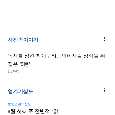
more_vert
사진속이야기
독사를 삼킨 참개구리…먹이사슬 상식을 뒤
집은 ‘5분’
IT/과학
more_vert
업계기상도
보험업계기상도
8월 첫째 주 전반적 ‘맑