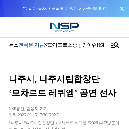
close
“우리는 독자가 구독할 수 있는 기사를 씁니다”
manage_search
뉴스
전국은 지금
NSP리포트
소상공인
이슈
NSPTV
나주시, 나주시립합창단
‘모차르트 레퀴엠’ 공연 선사
NSP통신
,
김용재 기자
입력 2026-06-15 17:36
KRX7
#나주시
#나주시립합창단
#모차르트 레퀴엠
#2026 나주방문의