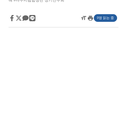
해
#나주시립합창단 정기연주회
format_size
print
0명 읽는 중