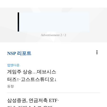
Advertisement
2 / 2
more_vert
NSP 리포트
업앤다운
게임주 상승…데브시스
터즈↑·고스트스튜디오↓
동향
삼성증권, 연금저축 ETF·