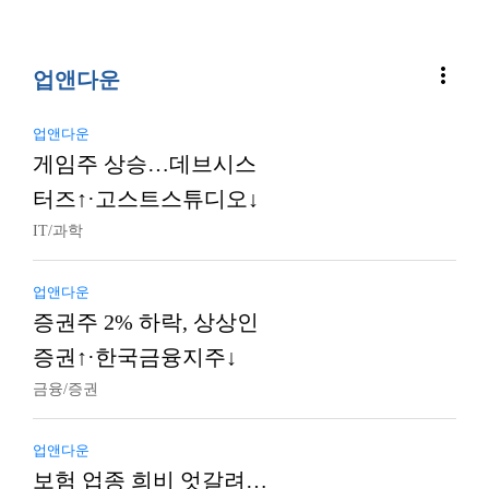
more_vert
업앤다운
업앤다운
게임주 상승…데브시스
터즈↑·고스트스튜디오↓
IT/과학
업앤다운
증권주 2% 하락, 상상인
증권↑·한국금융지주↓
금융/증권
업앤다운
보험 업종 희비 엇갈려…