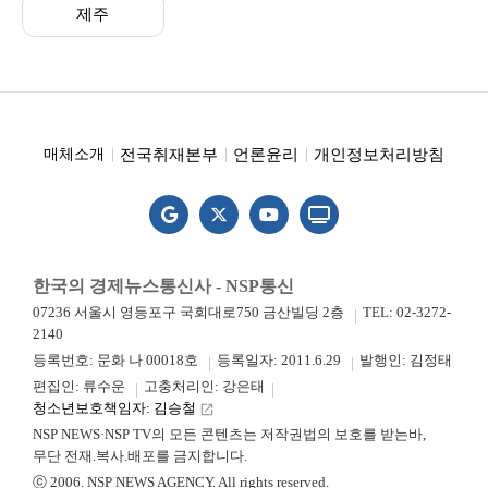
제주
전국취재본부
언론윤리
개인정보처리방침
매체소개
한국의 경제뉴스통신사 - NSP통신
07236 서울시 영등포구 국회대로750 금산빌딩 2층
TEL: 02-3272-
2140
등록번호: 문화 나 00018호
등록일자: 2011.6.29
발행인: 김정태
편집인: 류수운
고충처리인: 강은태
청소년보호책임자: 김승철
launch
NSP NEWS·NSP TV의 모든 콘텐츠는 저작권법의 보호를 받는바,
무단 전재.복사.배포를 금지합니다.
ⓒ 2006. NSP NEWS AGENCY. All rights reserved.