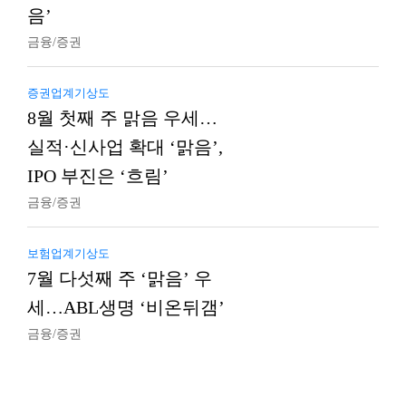
음’
금융/증권
증권업계기상도
8월 첫째 주 맑음 우세…
실적·신사업 확대 ‘맑음’,
IPO 부진은 ‘흐림’
금융/증권
보험업계기상도
7월 다섯째 주 ‘맑음’ 우
세…ABL생명 ‘비온뒤갬’
금융/증권