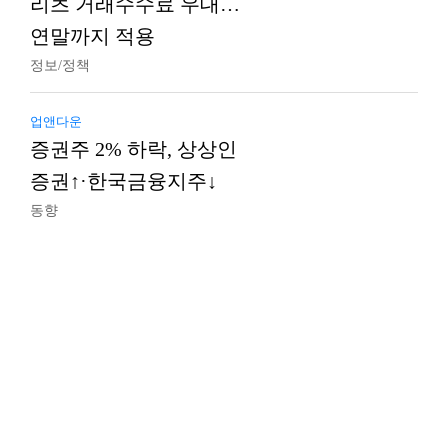
리츠 거래수수료 우대…
연말까지 적용
정보/정책
업앤다운
증권주 2% 하락, 상상인
증권↑·한국금융지주↓
동향