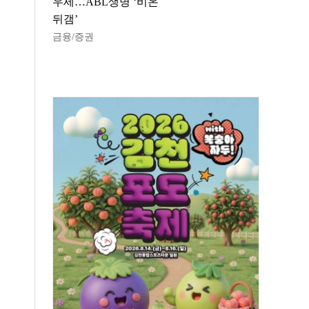
우세…ABL생명 ‘비온
뒤갬’
금융/증권