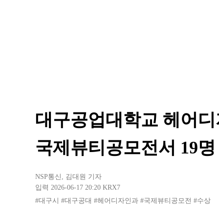
대구공업대학교 헤어디자인
국제뷰티공모전서 19명
NSP통신
,
김대원 기자
입력 2026-06-17 20:20
KRX7
#대구시
#대구공대
#헤어디자인과
#국제뷰티공모전
#수상