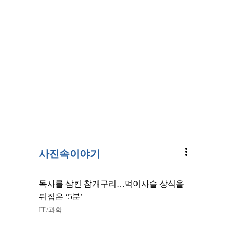
more_vert
사진속이야기
독사를 삼킨 참개구리…먹이사슬 상식을
뒤집은 ‘5분’
IT/과학