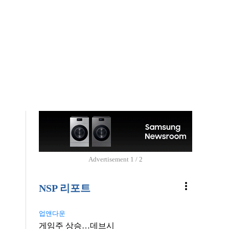
Advertisement
2 / 2
more_vert
NSP 리포트
업앤다운
게임주 상승…데브시