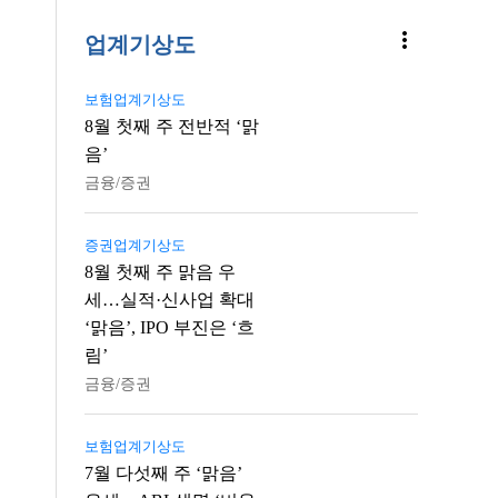
more_vert
업계기상도
보험업계기상도
8월 첫째 주 전반적 ‘맑
음’
금융/증권
증권업계기상도
8월 첫째 주 맑음 우
세…실적·신사업 확대
‘맑음’, IPO 부진은 ‘흐
림’
금융/증권
보험업계기상도
7월 다섯째 주 ‘맑음’