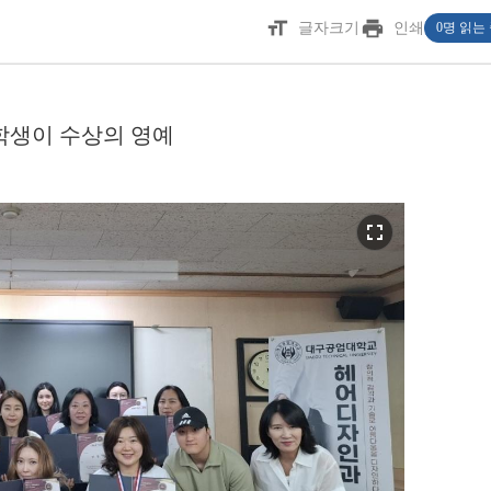
format_size
print
글자크기
인쇄
0명 읽는
 학생이 수상의 영예
fullscreen