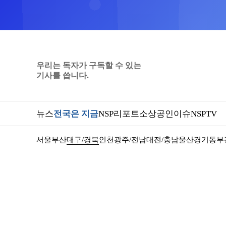
우리는 독자가 구독할 수 있는
기사를 씁니다.
뉴스
전국은 지금
NSP리포트
소상공인
이슈
NSPTV
서울
부산
대구/경북
인천
광주/전남
대전/충남
울산
경기동부