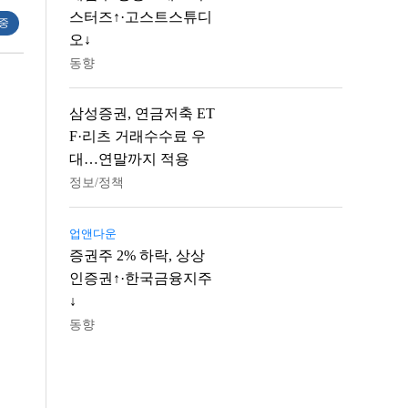
스터즈↑·고스트스튜디
 중
오↓
동향
삼성증권, 연금저축 ET
F·리츠 거래수수료 우
대…연말까지 적용
정보/정책
업앤다운
증권주 2% 하락, 상상
인증권↑·한국금융지주
↓
동향