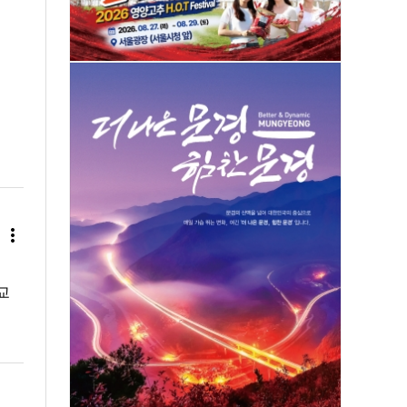
more_vert
교