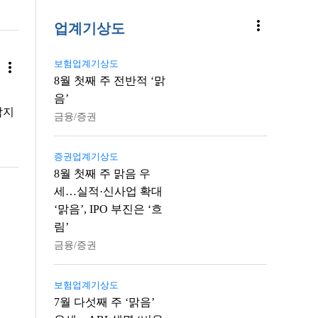
more_vert
업계기상도
보험업계기상도
more_vert
8월 첫째 주 전반적 ‘맑
음’
합지
금융/증권
증권업계기상도
8월 첫째 주 맑음 우
세…실적·신사업 확대
‘맑음’, IPO 부진은 ‘흐
림’
금융/증권
보험업계기상도
7월 다섯째 주 ‘맑음’