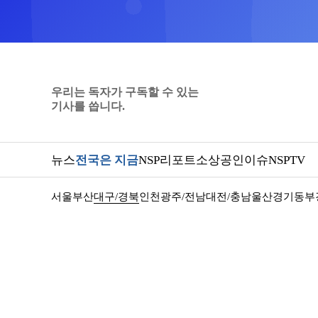
우리는 독자가 구독할 수 있는
기사를 씁니다.
뉴스
전국은 지금
NSP리포트
소상공인
이슈
NSPTV
서울
부산
대구/경북
인천
광주/전남
대전/충남
울산
경기동부