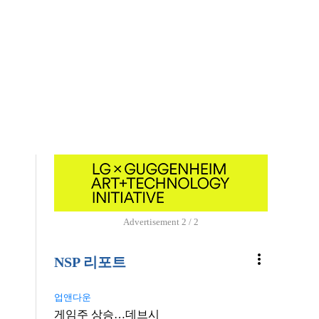
Advertisement
2 / 2
more_vert
NSP 리포트
업앤다운
게임주 상승…데브시