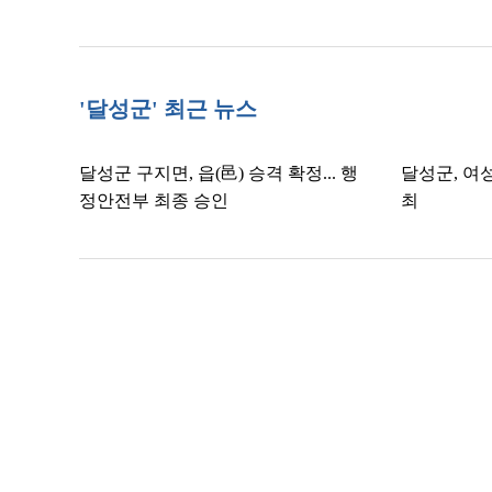
'달성군' 최근 뉴스
달성군 구지면, 읍(邑) 승격 확정... 행
달성군, 여
정안전부 최종 승인
최