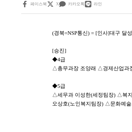
페이스북
X
카카오톡
라인
(경북=NSP통신) = [인사]대구 달
[승진]
◆4급
△총무과장 조양래 △경제산업과
◆5급
△세무과 이성한(세정팀장) △복
오상호(노인복지팀장) △문화예술