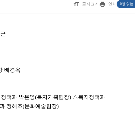
format_size
print
글자크기
인쇄
0명 읽는
성군
장 배경옥
지정책과 박은영(복지기획팀장) △복지정책과
과 정해조(문화예술팀장)