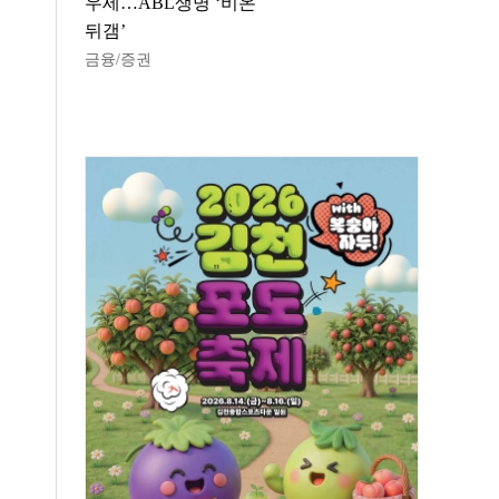
우세…ABL생명 ‘비온
뒤갬’
금융/증권