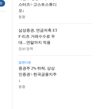
 중
스터즈↑·고스트스튜디
오↓
동향
삼성증권, 연금저축 ET
F·리츠 거래수수료 우
대…연말까지 적용
정보/정책
업앤다운
증권주 2% 하락, 상상
인증권↑·한국금융지주
↓
동향