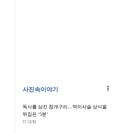
more_vert
사진속이야기
독사를 삼킨 참개구리…먹이사슬 상식을
뒤집은 ‘5분’
IT/과학