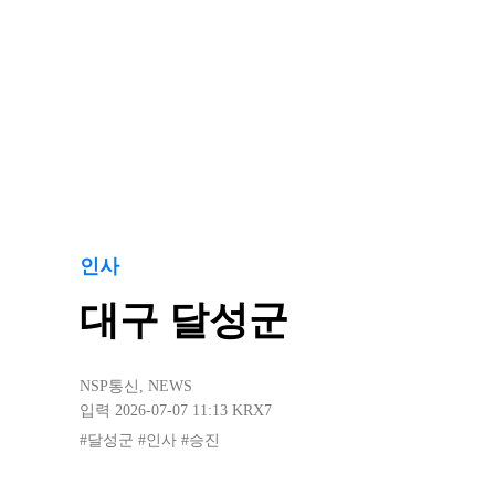
인사
대구 달성군
NSP통신
,
NEWS
입력 2026-07-07 11:13
KRX7
#달성군
#인사
#승진