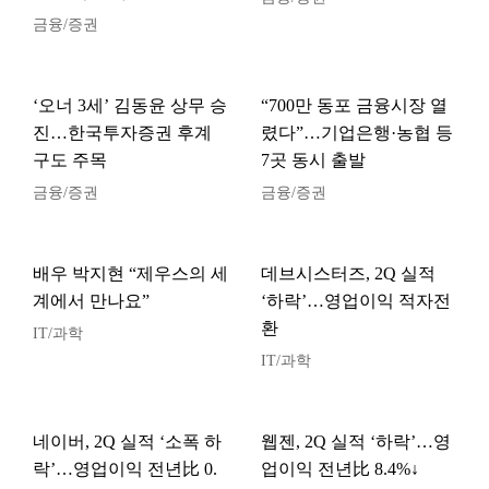
금융/증권
‘오너 3세’ 김동윤 상무 승
“700만 동포 금융시장 열
진…한국투자증권 후계
렸다”…기업은행·농협 등
구도 주목
7곳 동시 출발
금융/증권
금융/증권
배우 박지현 “제우스의 세
데브시스터즈, 2Q 실적
계에서 만나요”
‘하락’…영업이익 적자전
환
IT/과학
IT/과학
네이버, 2Q 실적 ‘소폭 하
웹젠, 2Q 실적 ‘하락’…영
락’…영업이익 전년比 0.
업이익 전년比 8.4%↓