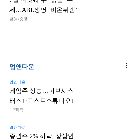
세…ABL생명 ‘비온뒤갬’
금융/증권
more_vert
업앤다운
업앤다운
게임주 상승…데브시스
터즈↑·고스트스튜디오↓
IT/과학
업앤다운
증권주 2% 하락, 상상인