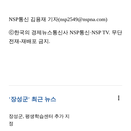
NSP통신 김용재 기자(nsp2549@nspna.com)
ⓒ한국의 경제뉴스통신사 NSP통신·NSP TV. 무단
전재-재배포 금지.
more_vert
'장성군' 최근 뉴스
장성군, 평생학습센터 추가 지
정