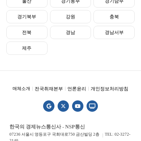
울산
경기동부
경기남부
경기북부
강원
충북
전북
경남
경남서부
제주
전국취재본부
언론윤리
개인정보처리방침
매체소개
한국의 경제뉴스통신사 - NSP통신
07236 서울시 영등포구 국회대로750 금산빌딩 2층
TEL: 02-3272-
2140