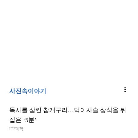
more_vert
사진속이야기
독사를 삼킨 참개구리…먹이사슬 상식을 뒤
집은 ‘5분’
IT/과학