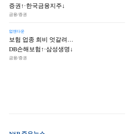
증권↑·한국금융지주↓
금융/증권
업앤다운
보험 업종 희비 엇갈려…
DB손해보험↑·삼성생명↓
금융/증권
NSP 주요뉴스