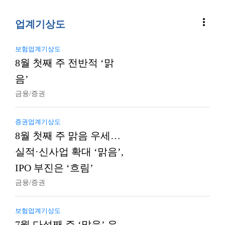
more_vert
업계기상도
보험업계기상도
8월 첫째 주 전반적 ‘맑
음’
금융/증권
증권업계기상도
8월 첫째 주 맑음 우세…
실적·신사업 확대 ‘맑음’,
IPO 부진은 ‘흐림’
금융/증권
보험업계기상도
7월 다섯째 주 ‘맑음’ 우