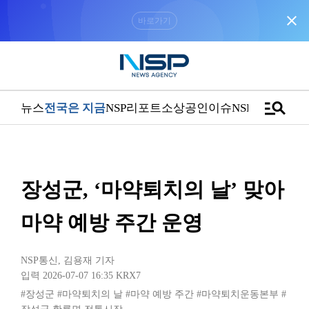
close
“우리는 독자가 구독할 수 있는 기사를 씁니다”
manage_search
뉴스
전국은 지금
NSP리포트
소상공인
이슈
NSPTV
장성군, ‘마약퇴치의 날’ 맞아
마약 예방 주간 운영
NSP통신
,
김용재 기자
입력 2026-07-07 16:35
KRX7
#장성군
#마약퇴치의 날
#마약 예방 주간
#마약퇴치운동본부
#