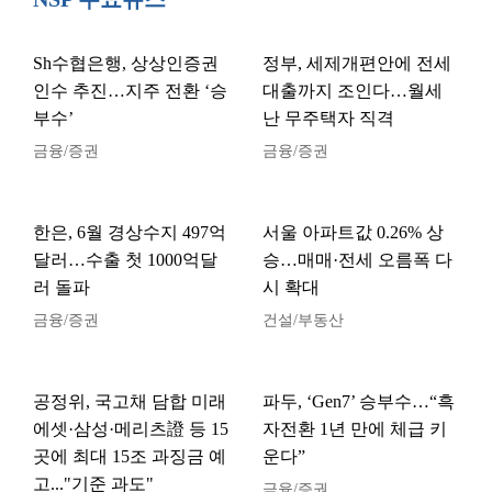
Sh수협은행, 상상인증권
정부, 세제개편안에 전세
인수 추진…지주 전환 ‘승
대출까지 조인다…월세
부수’
난 무주택자 직격
금융/증권
금융/증권
한은, 6월 경상수지 497억
서울 아파트값 0.26% 상
달러…수출 첫 1000억달
승…매매·전세 오름폭 다
러 돌파
시 확대
금융/증권
건설/부동산
공정위, 국고채 담합 미래
파두, ‘Gen7’ 승부수…“흑
에셋·삼성·메리츠證 등 15
자전환 1년 만에 체급 키
곳에 최대 15조 과징금 예
운다”
고..."기준 과도"
금융/증권