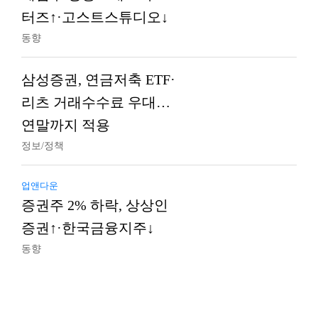
터즈↑·고스트스튜디오↓
동향
삼성증권, 연금저축 ETF·
리츠 거래수수료 우대…
연말까지 적용
정보/정책
업앤다운
증권주 2% 하락, 상상인
증권↑·한국금융지주↓
동향