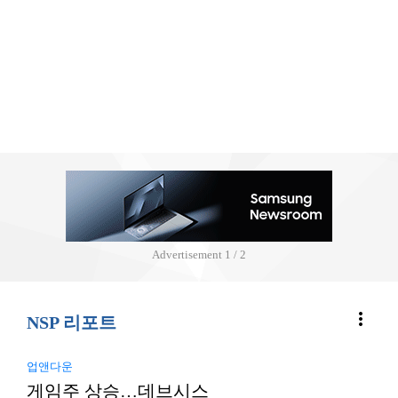
Advertisement
2 / 2
more_vert
NSP 리포트
업앤다운
게임주 상승…데브시스