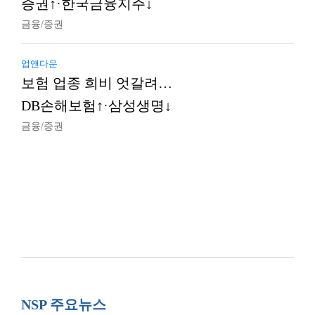
증권↑·한국금융지주↓
금융/증권
업앤다운
보험 업종 희비 엇갈려…
DB손해보험↑·삼성생명↓
금융/증권
NSP 주요뉴스