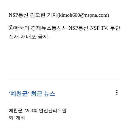
NSP통신 김오현 기자(kimoh600@nspna.com)
ⓒ한국의 경제뉴스통신사 NSP통신·NSP TV. 무단
전재-재배포 금지.
more_vert
'예천군' 최근 뉴스
예천군, ‘제3회 안전관리위원
회’ 개최