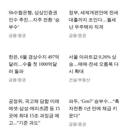
Sh수협은행, 상상인증권
정부, 세제개편안에 전세
인수 추진…지주 전환 ‘승
대출까지 조인다…월세
부수’
난 무주택자 직격
금융/증권
금융/증권
한은, 6월 경상수지 497억
서울 아파트값 0.26% 상
달러…수출 첫 1000억달
승…매매·전세 오름폭 다
러 돌파
시 확대
금융/증권
건설/부동산
공정위, 국고채 담합 미래
파두, ‘Gen7’ 승부수…“흑
에셋·삼성·메리츠證 등 15
자전환 1년 만에 체급 키
곳에 최대 15조 과징금 예
운다”
고..."기준 과도"
금융/증권