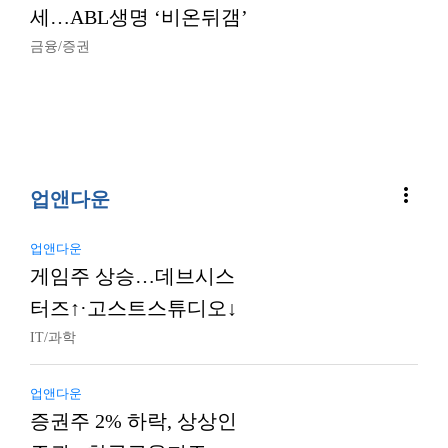
세…ABL생명 ‘비온뒤갬’
금융/증권
more_vert
업앤다운
업앤다운
게임주 상승…데브시스
터즈↑·고스트스튜디오↓
IT/과학
업앤다운
증권주 2% 하락, 상상인