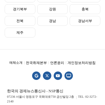
경기북부
강원
충북
전북
경남
경남서부
제주
전국취재본부
언론윤리
개인정보처리방침
매체소개
한국의 경제뉴스통신사 - NSP통신
07236 서울시 영등포구 국회대로750 금산빌딩 2층
TEL: 02-3272-
2140