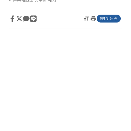
이동통제초소 공무원 배치
format_size
print
0명 읽는 중