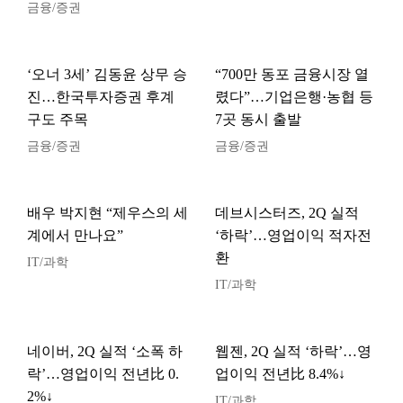
금융/증권
‘오너 3세’ 김동윤 상무 승
“700만 동포 금융시장 열
진…한국투자증권 후계
렸다”…기업은행·농협 등
구도 주목
7곳 동시 출발
금융/증권
금융/증권
배우 박지현 “제우스의 세
데브시스터즈, 2Q 실적
계에서 만나요”
‘하락’…영업이익 적자전
환
IT/과학
IT/과학
네이버, 2Q 실적 ‘소폭 하
웹젠, 2Q 실적 ‘하락’…영
락’…영업이익 전년比 0.
업이익 전년比 8.4%↓
2%↓
IT/과학