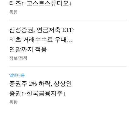
터즈↑·고스트스튜디오↓
동향
삼성증권, 연금저축 ETF·
리츠 거래수수료 우대…
연말까지 적용
정보/정책
업앤다운
증권주 2% 하락, 상상인
증권↑·한국금융지주↓
동향