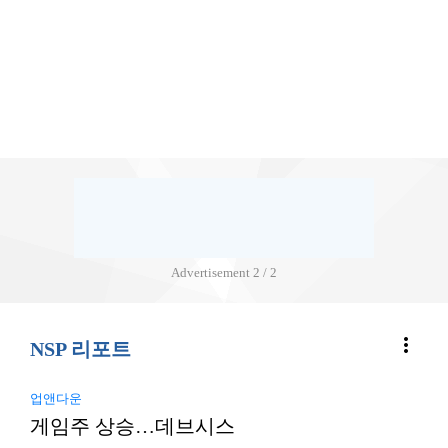
Advertisement
2 / 2
more_vert
NSP 리포트
업앤다운
게임주 상승…데브시스