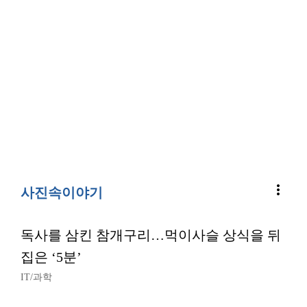
more_vert
사진속이야기
독사를 삼킨 참개구리…먹이사슬 상식을 뒤
집은 ‘5분’
IT/과학