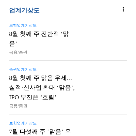
more_vert
업계기상도
보험업계기상도
8월 첫째 주 전반적 ‘맑
음’
금융/증권
증권업계기상도
8월 첫째 주 맑음 우세…
실적·신사업 확대 ‘맑음’,
IPO 부진은 ‘흐림’
금융/증권
보험업계기상도
7월 다섯째 주 ‘맑음’ 우