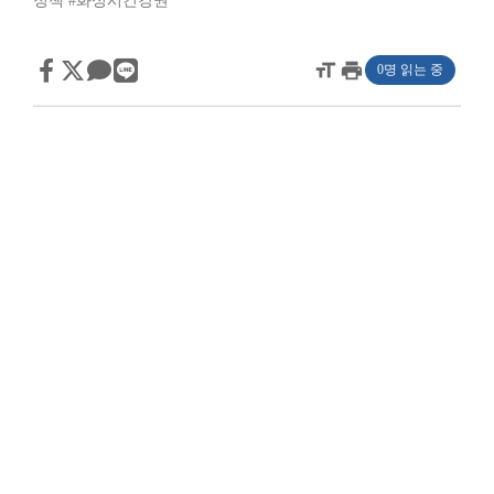
정책
#화성시건강권
format_size
print
0명 읽는 중