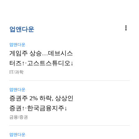
more_vert
업앤다운
업앤다운
게임주 상승…데브시스
터즈↑·고스트스튜디오↓
IT/과학
업앤다운
증권주 2% 하락, 상상인
증권↑·한국금융지주↓
금융/증권
업앤다운