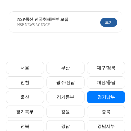
NSP통신 전국취재본부 모집
보기
NSP NEWS AGENCY
서울
부산
대구/경북
인천
광주/전남
대전/충남
울산
경기동부
경기남부
경기북부
강원
충북
전북
경남
경남서부