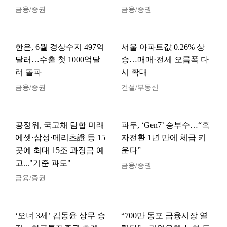
금융/증권
금융/증권
한은, 6월 경상수지 497억
서울 아파트값 0.26% 상
달러…수출 첫 1000억달
승…매매·전세 오름폭 다
러 돌파
시 확대
금융/증권
건설/부동산
공정위, 국고채 담합 미래
파두, ‘Gen7’ 승부수…“흑
에셋·삼성·메리츠證 등 15
자전환 1년 만에 체급 키
곳에 최대 15조 과징금 예
운다”
고..."기준 과도"
금융/증권
금융/증권
‘오너 3세’ 김동윤 상무 승
“700만 동포 금융시장 열