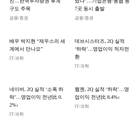
진…한국투자증권 후계
렸다”…기업은행·농협 등
구도 주목
7곳 동시 출발
금융/증권
금융/증권
배우 박지현 “제우스의 세
데브시스터즈, 2Q 실적
계에서 만나요”
‘하락’…영업이익 적자전
환
IT/과학
IT/과학
네이버, 2Q 실적 ‘소폭 하
웹젠, 2Q 실적 ‘하락’…영
락’…영업이익 전년比 0.
업이익 전년比 8.4%↓
2%↓
IT/과학
IT/과학