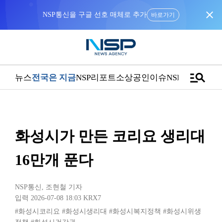
close
바로가기
manage_search
뉴스
전국은 지금
NSP리포트
소상공인
이슈
NSPTV
화성시가 만든 코리요 생리대
16만개 푼다
NSP통신
,
조현철 기자
입력 2026-07-08 18:03
KRX7
#화성시코리요
#화성시생리대
#화성시복지정책
#화성시위생