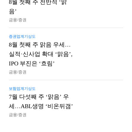
8월 첫째 주 전반적 ‘맑
음’
금융/증권
증권업계기상도
8월 첫째 주 맑음 우세…
실적·신사업 확대 ‘맑음’,
IPO 부진은 ‘흐림’
금융/증권
보험업계기상도
7월 다섯째 주 ‘맑음’ 우
세…ABL생명 ‘비온뒤갬’
금융/증권