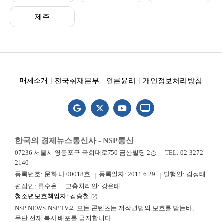
제주
전국취재본부
언론윤리
개인정보처리방침
매체소개
한국의 경제뉴스통신사 - NSP통신
07236 서울시 영등포구 국회대로750 금산빌딩 2층
TEL: 02-3272-
2140
등록번호: 문화 나 00018호
등록일자: 2011.6.29
발행인: 김정태
편집인: 류수운
고충처리인: 강은태
청소년보호책임자: 김승철
launch
NSP NEWS·NSP TV의 모든 콘텐츠는 저작권법의 보호를 받는바,
무단 전재.복사.배포를 금지합니다.