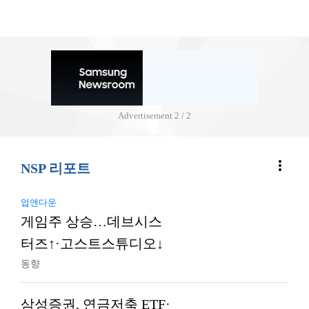
Advertisement
2 / 2
more_vert
NSP 리포트
업앤다운
게임주 상승…데브시스
터즈↑·고스트스튜디오↓
동향
삼성증권, 연금저축 ETF·