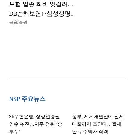
보험 업종 희비 엇갈려…
DB손해보험↑·삼성생명↓
금융/증권
NSP 주요뉴스
Sh수협은행, 상상인증권
정부, 세제개편안에 전세
인수 추진…지주 전환 ‘승
대출까지 조인다…월세
부수’
난 무주택자 직격