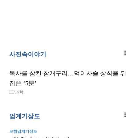
more_vert
사진속이야기
독사를 삼킨 참개구리…먹이사슬 상식을 뒤
집은 ‘5분’
IT/과학
more_vert
업계기상도
보험업계기상도