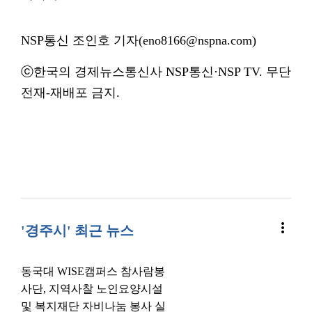
NSP통신 조인호 기자(eno8166@nspna.com)
ⓒ한국의 경제뉴스통신사 NSP통신·NSP TV. 무단
전재-재배포 금지.
more_vert
'경주시' 최근 뉴스
동국대 WISE캠퍼스 참사람봉
사단, 지역사찰 노인요양시설
및 복지재단 자비나눔 봉사 실