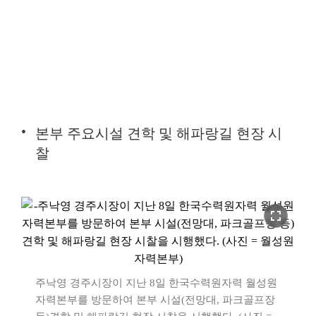
본부 주요시설 견학 및 해파랑길 현장 시
찰
fullscreen
주낙영 경주시장이 지난 8일 한국수력원자력 월성원
자력본부를 방문하여 본부 시설(전망대, 파크골프장