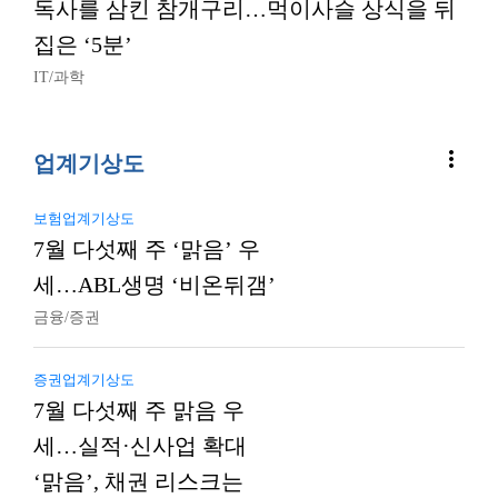
독사를 삼킨 참개구리…먹이사슬 상식을 뒤
집은 ‘5분’
IT/과학
more_vert
업계기상도
보험업계기상도
7월 다섯째 주 ‘맑음’ 우
세…ABL생명 ‘비온뒤갬’
금융/증권
증권업계기상도
7월 다섯째 주 맑음 우
세…실적·신사업 확대
‘맑음’, 채권 리스크는