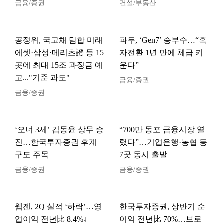
금융/증권
건설/부동산
공정위, 국고채 담합 미래
파두, ‘Gen7’ 승부수…“흑
에셋·삼성·메리츠證 등 15
자전환 1년 만에 체급 키
곳에 최대 15조 과징금 예
운다”
고..."기준 과도"
금융/증권
금융/증권
‘오너 3세’ 김동윤 상무 승
“700만 동포 금융시장 열
진…한국투자증권 후계
렸다”…기업은행·농협 등
구도 주목
7곳 동시 출발
금융/증권
금융/증권
웹젠, 2Q 실적 ‘하락’…영
한국투자증권, 상반기 순
업이익 전년比 8.4%↓
이익 전년比 70%…브로