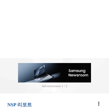
Advertisement
2 / 2
more_vert
NSP 리포트