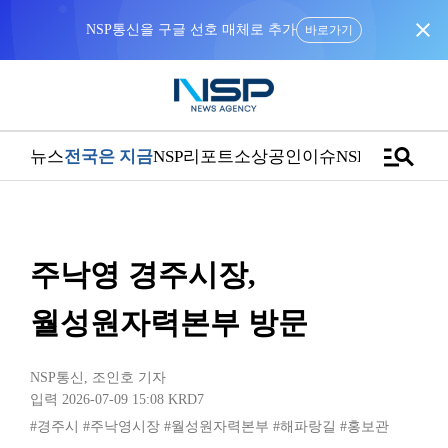
close
NSP통신을 구글 선호 매체로 추가
바로가기
manage_search
뉴스
전국은 지금
NSP리포트
소상공인
이슈
NSPTV
주낙영 경주시장,
월성원자력본부 방문
NSP통신
,
조인호 기자
입력 2026-07-09 15:08
KRD7
#경주시
#주낙영시장
#월성원자력본부
#해파랑길
#홍보관