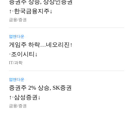
증권주 상승, 상상인증권
↑·한국금융지주↓
금융/증권
업앤다운
게임주 하락…네오리진↑
·조이시티↓
IT/과학
업앤다운
증권주 2% 상승, SK증권
↑·삼성증권↓
금융/증권