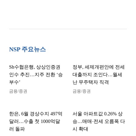
NSP 주요뉴스
Sh수협은행, 상상인증권
정부, 세제개편안에 전세
인수 추진…지주 전환 ‘승
대출까지 조인다…월세
부수’
난 무주택자 직격
금융/증권
금융/증권
한은, 6월 경상수지 497억
서울 아파트값 0.26% 상
달러…수출 첫 1000억달
승…매매·전세 오름폭 다
러 돌파
시 확대