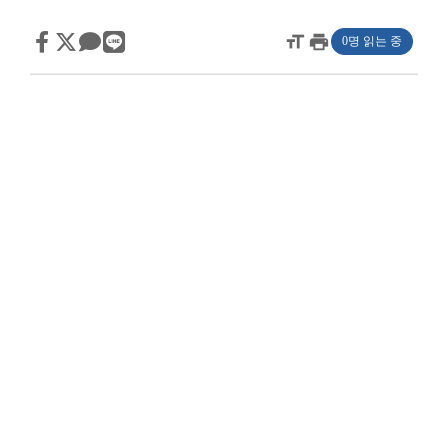
format_size
print
0명 읽는 중