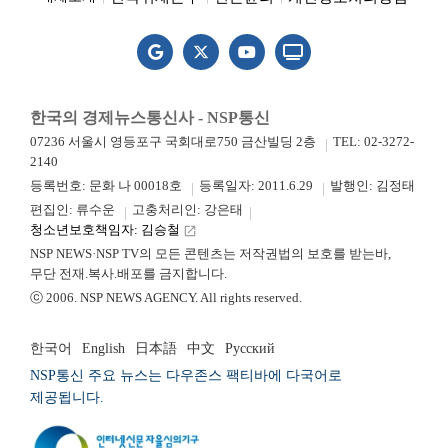
한국의 경제뉴스통신사 - NSP통신
07236 서울시 영등포구 국회대로750 금산빌딩 2층
TEL: 02-3272-
2140
등록번호: 문화 나 00018호
등록일자: 2011.6.29
발행인: 김정태
편집인: 류수운
고충처리인: 강은태
청소년보호책임자: 김승철
launch
NSP NEWS·NSP TV의 모든 콘텐츠는 저작권법의 보호를 받는바,
무단 전재.복사.배포를 금지합니다.
ⓒ 2006. NSP NEWS AGENCY. All rights reserved.
한국어
English
日本語
中文
Русский
NSP통신 주요 뉴스는 다우존스 팩티바에 다국어로
제공됩니다.