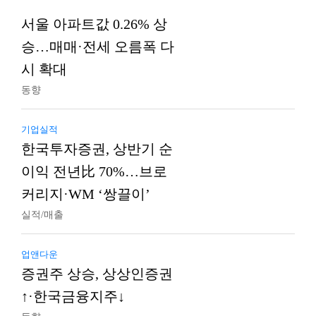
서울 아파트값 0.26% 상
승…매매·전세 오름폭 다
시 확대
동향
기업실적
한국투자증권, 상반기 순
이익 전년比 70%…브로
커리지·WM ‘쌍끌이’
실적/매출
업앤다운
증권주 상승, 상상인증권
↑·한국금융지주↓