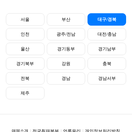
서울
부산
대구/경북
인천
광주/전남
대전/충남
울산
경기동부
경기남부
경기북부
강원
충북
전북
경남
경남서부
제주
전국취재본부
언론윤리
개인정보처리방침
매체소개