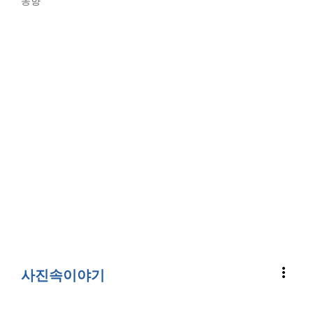
동향
more_vert
사진속이야기