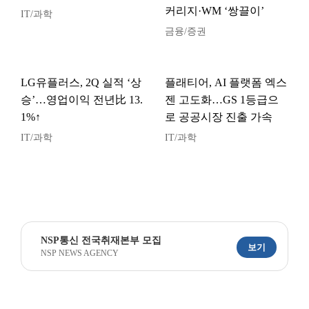
커리지·WM ‘쌍끌이’
IT/과학
금융/증권
LG유플러스, 2Q 실적 ‘상
플래티어, AI 플랫폼 엑스
승’…영업이익 전년比 13.
젠 고도화…GS 1등급으
1%↑
로 공공시장 진출 가속
IT/과학
IT/과학
NSP통신 전국취재본부 모집
보기
NSP NEWS AGENCY