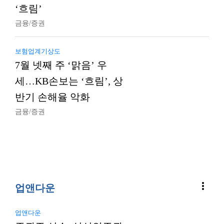
‘흐림’
금융/증권
보험업계기상도
7월 넷째 주 ‘맑음’ 우
세…KB손보는 ‘흐림’, 상
반기 손해율 악화
금융/증권
more_vert
업앤다운
업앤다운