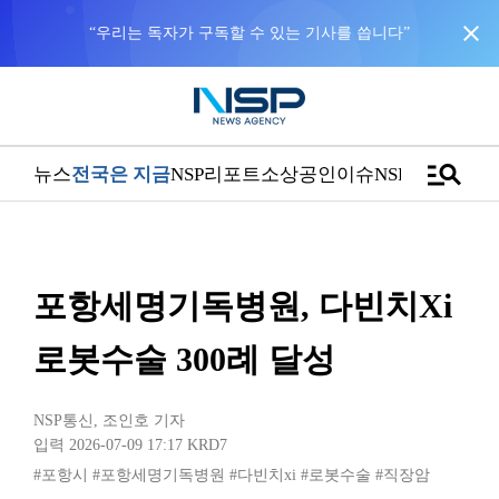
close
“우리는 독자가 구독할 수 있는 기사를 씁니다”
manage_search
뉴스
전국은 지금
NSP리포트
소상공인
이슈
NSPTV
포항세명기독병원, 다빈치Xi
로봇수술 300례 달성
NSP통신
,
조인호 기자
입력 2026-07-09 17:17
KRD7
#포항시
#포항세명기독병원
#다빈치xi
#로봇수술
#직장암