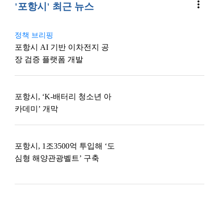
more_vert
'포항시' 최근 뉴스
정책 브리핑
포항시 AI 기반 이차전지 공
장 검증 플랫폼 개발
포항시, ‘K-배터리 청소년 아
카데미’ 개막
포항시, 1조3500억 투입해 ‘도
심형 해양관광벨트’ 구축