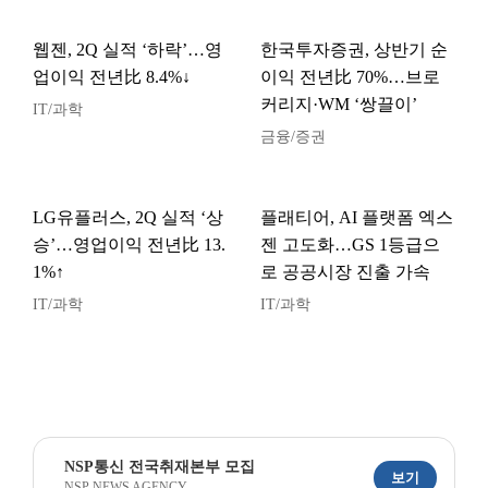
웹젠, 2Q 실적 ‘하락’…영
한국투자증권, 상반기 순
업이익 전년比 8.4%↓
이익 전년比 70%…브로
커리지·WM ‘쌍끌이’
IT/과학
금융/증권
LG유플러스, 2Q 실적 ‘상
플래티어, AI 플랫폼 엑스
승’…영업이익 전년比 13.
젠 고도화…GS 1등급으
1%↑
로 공공시장 진출 가속
IT/과학
IT/과학
NSP통신 전국취재본부 모집
보기
NSP NEWS AGENCY