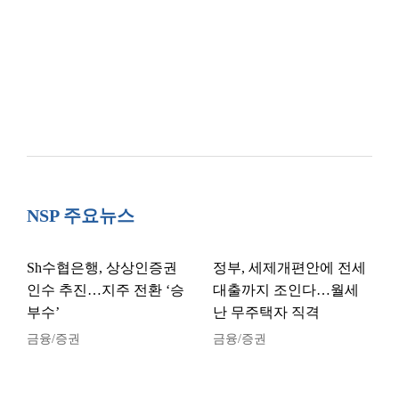
NSP 주요뉴스
Sh수협은행, 상상인증권
정부, 세제개편안에 전세
인수 추진…지주 전환 ‘승
대출까지 조인다…월세
부수’
난 무주택자 직격
금융/증권
금융/증권