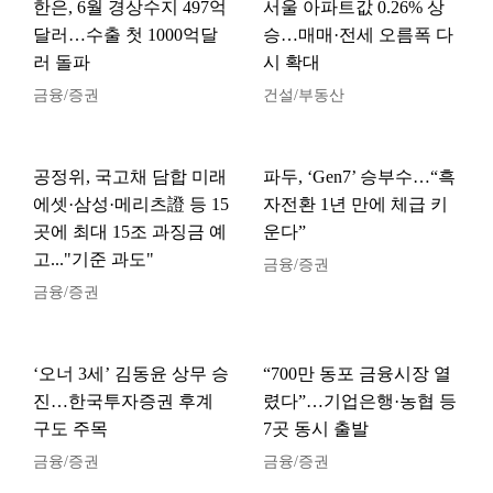
한은, 6월 경상수지 497억
서울 아파트값 0.26% 상
달러…수출 첫 1000억달
승…매매·전세 오름폭 다
러 돌파
시 확대
금융/증권
건설/부동산
공정위, 국고채 담합 미래
파두, ‘Gen7’ 승부수…“흑
에셋·삼성·메리츠證 등 15
자전환 1년 만에 체급 키
곳에 최대 15조 과징금 예
운다”
고..."기준 과도"
금융/증권
금융/증권
‘오너 3세’ 김동윤 상무 승
“700만 동포 금융시장 열
진…한국투자증권 후계
렸다”…기업은행·농협 등
구도 주목
7곳 동시 출발
금융/증권
금융/증권