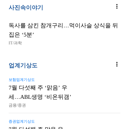
more_vert
사진속이야기
독사를 삼킨 참개구리…먹이사슬 상식을 뒤
집은 ‘5분’
IT/과학
more_vert
업계기상도
보험업계기상도
7월 다섯째 주 ‘맑음’ 우
세…ABL생명 ‘비온뒤갬’
금융/증권
증권업계기상도