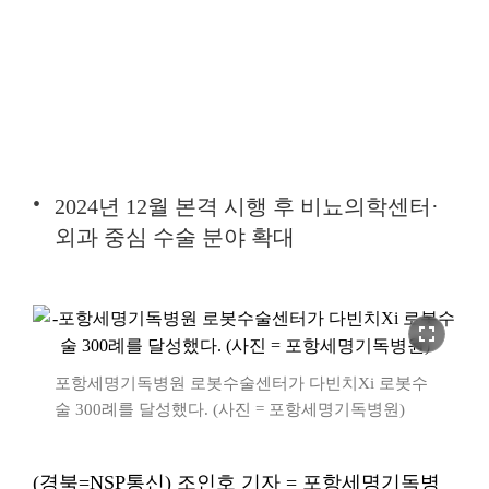
2024년 12월 본격 시행 후 비뇨의학센터·
외과 중심 수술 분야 확대
fullscreen
포항세명기독병원 로봇수술센터가 다빈치Xi 로봇수
술 300례를 달성했다. (사진 = 포항세명기독병원)
(경북=NSP통신) 조인호 기자 = 포항세명기독병