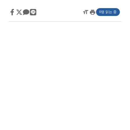
format_size
print
0명 읽는 중