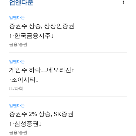
more_vert
업앤다운
업앤다운
증권주 상승, 상상인증권
↑·한국금융지주↓
금융/증권
업앤다운
게임주 하락…네오리진↑
·조이시티↓
IT/과학
업앤다운
증권주 2% 상승, SK증권
↑·삼성증권↓
금융/증권