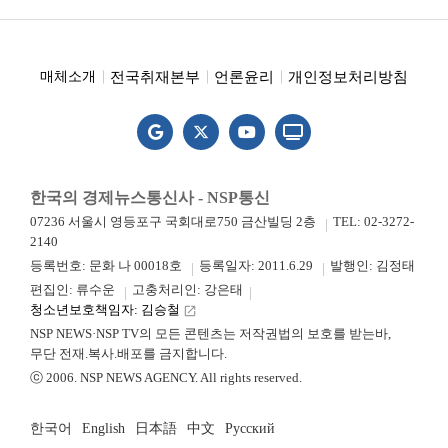
전국취재본부
언론윤리
개인정보처리방침
매체소개
한국의 경제뉴스통신사 - NSP통신
07236 서울시 영등포구 국회대로750 금산빌딩 2층
TEL: 02-3272-
2140
등록번호: 문화 나 00018호
등록일자: 2011.6.29
발행인: 김정태
편집인: 류수운
고충처리인: 강은태
청소년보호책임자: 김승철
launch
NSP NEWS·NSP TV의 모든 콘텐츠는 저작권법의 보호를 받는바,
무단 전재.복사.배포를 금지합니다.
ⓒ 2006. NSP NEWS AGENCY. All rights reserved.
한국어
English
日本語
中文
Русский