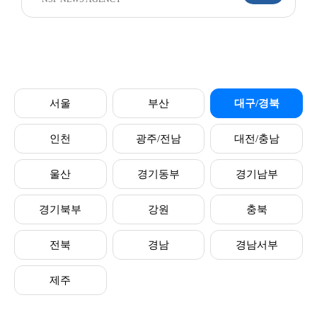
서울
부산
대구/경북
인천
광주/전남
대전/충남
울산
경기동부
경기남부
경기북부
강원
충북
전북
경남
경남서부
제주