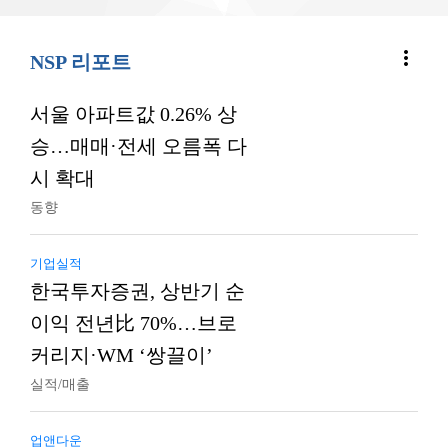
more_vert
NSP 리포트
서울 아파트값 0.26% 상
승…매매·전세 오름폭 다
시 확대
동향
기업실적
한국투자증권, 상반기 순
이익 전년比 70%…브로
커리지·WM ‘쌍끌이’
실적/매출
업앤다운