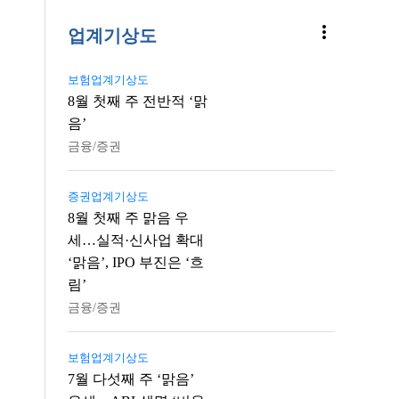
more_vert
업계기상도
보험업계기상도
8월 첫째 주 전반적 ‘맑
음’
금융/증권
증권업계기상도
8월 첫째 주 맑음 우
세…실적·신사업 확대
‘맑음’, IPO 부진은 ‘흐
림’
금융/증권
보험업계기상도
7월 다섯째 주 ‘맑음’