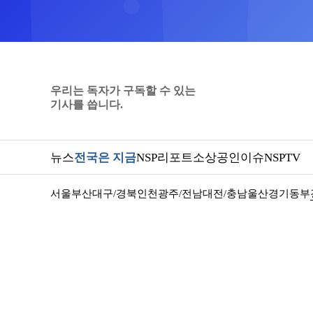
우리는 독자가 구독할 수 있는
기사를 씁니다.
뉴스
전국은 지금
NSP리포트
소상공인
이슈
NSPTV
서울
부산
대구/경북
인천
광주/전남
대전/충남
울산
경기동부