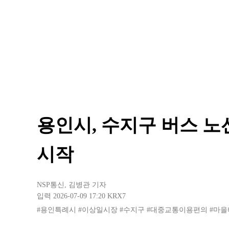
용인시, 수지구 버스 노
시작
NSP통신
,
김병관 기자
입력 2026-07-09 17:20
KRX7
#용인특례시
#이상일시장
#수지구
#대중교통이용편의
#마