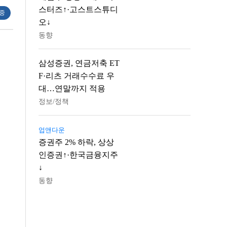
스터즈↑·고스트스튜디
 중
오↓
동향
삼성증권, 연금저축 ET
F·리츠 거래수수료 우
대…연말까지 적용
정보/정책
업앤다운
증권주 2% 하락, 상상
인증권↑·한국금융지주
↓
동향