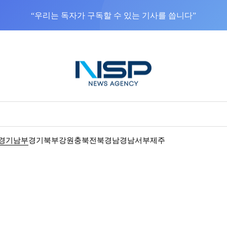
NSP통신을 구글 선호 매체로 추가
바로가기
경기남부
경기북부
강원
충북
전북
경남
경남서부
제주