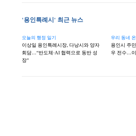
'용인특례시' 최근 뉴스
오늘의 행정 일기
우리 동네 
이상일 용인특례시장, 다낭시와 양자
용인시 주민
회담…“반도체·AI 협력으로 동반 성
우 전수…이
장”