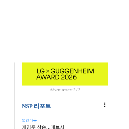
Advertisement
1 / 2
more_vert
NSP 리포트
업앤다운
게임주 상승…데브시