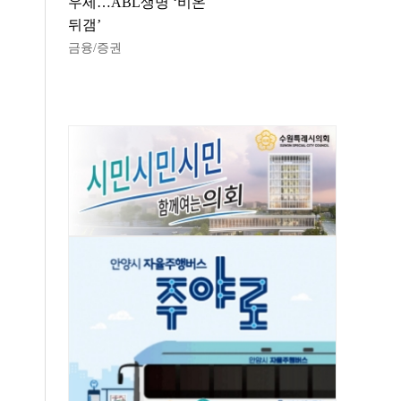
우세…ABL생명 ‘비온
뒤갬’
금융/증권