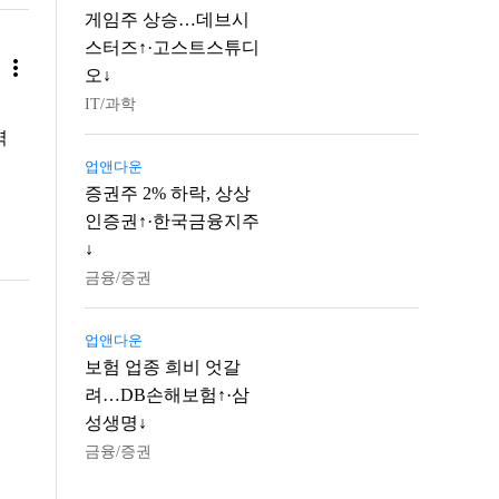
게임주 상승…데브시
스터즈↑·고스트스튜디
more_vert
오↓
IT/과학
역
업앤다운
증권주 2% 하락, 상상
인증권↑·한국금융지주
↓
금융/증권
업앤다운
보험 업종 희비 엇갈
려…DB손해보험↑·삼
성생명↓
금융/증권