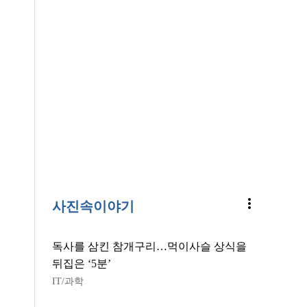
more_vert
사진속이야기
독사를 삼킨 참개구리…먹이사슬 상식을
뒤집은 ‘5분’
IT/과학