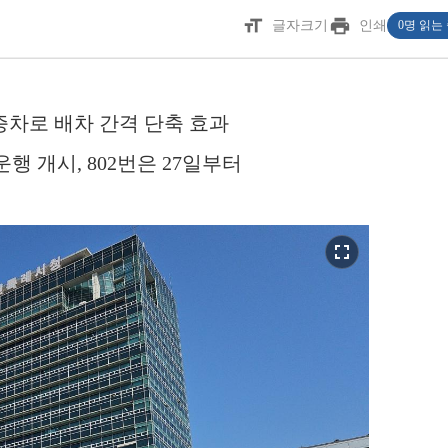
format_size
print
글자크기
인쇄
0명 읽는
 증차로 배차 간격 단축 효과
등 운행 개시, 802번은 27일부터
fullscreen