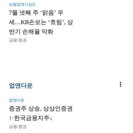
보험업계기상도
7월 넷째 주 ‘맑음’ 우
세…KB손보는 ‘흐림’, 상
반기 손해율 악화
금융/증권
more_vert
업앤다운
업앤다운
증권주 상승, 상상인증권
↑·한국금융지주↓
금융/증권