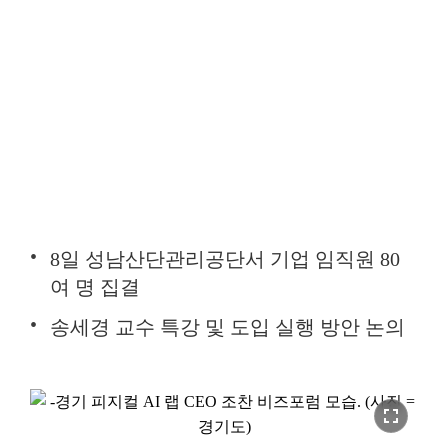
8일 성남산단관리공단서 기업 임직원 80
여 명 집결
송세경 교수 특강 및 도입 실행 방안 논의
fullscreen