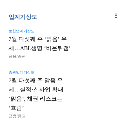
more_vert
업계기상도
보험업계기상도
7월 다섯째 주 ‘맑음’ 우
세…ABL생명 ‘비온뒤갬’
금융/증권
증권업계기상도
7월 다섯째 주 맑음 우
세…실적·신사업 확대
‘맑음’, 채권 리스크는
‘흐림’
금융/증권