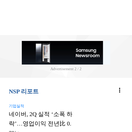
Advertisement
2 / 2
more_vert
NSP 리포트
기업실적
네이버, 2Q 실적 ‘소폭 하
락’…영업이익 전년比 0.