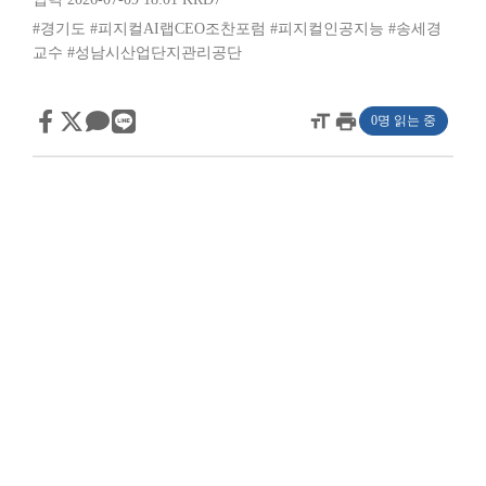
#경기도
#피지컬AI랩CEO조찬포럼
#피지컬인공지능
#송세경
교수
#성남시산업단지관리공단
format_size
print
0명 읽는 중