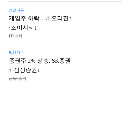
업앤다운
게임주 하락…네오리진↑
·조이시티↓
IT/과학
업앤다운
증권주 2% 상승, SK증권
↑·삼성증권↓
금융/증권