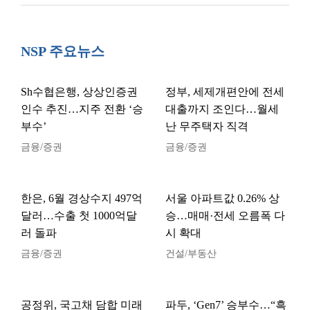
NSP 주요뉴스
Sh수협은행, 상상인증권
정부, 세제개편안에 전세
인수 추진…지주 전환 ‘승
대출까지 조인다…월세
부수’
난 무주택자 직격
금융/증권
금융/증권
한은, 6월 경상수지 497억
서울 아파트값 0.26% 상
달러…수출 첫 1000억달
승…매매·전세 오름폭 다
러 돌파
시 확대
금융/증권
건설/부동산
공정위, 국고채 담합 미래
파두, ‘Gen7’ 승부수…“흑