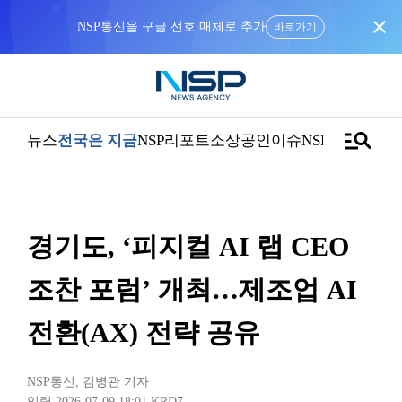
close
NSP통신을 구글 선호 매체로 추가
바로가기
manage_search
뉴스
전국은 지금
NSP리포트
소상공인
이슈
NSPTV
경기도, ‘피지컬 AI 랩 CEO
조찬 포럼’ 개최…제조업 AI
전환(AX) 전략 공유
NSP통신
,
김병관 기자
입력 2026-07-09 18:01
KRD7