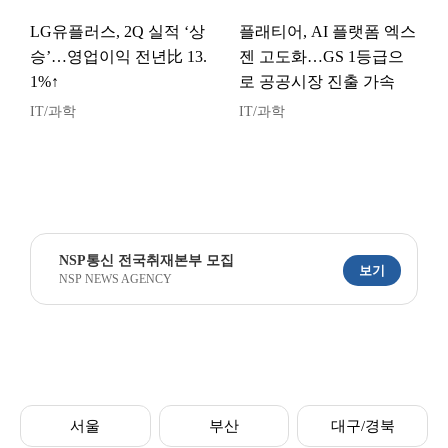
LG유플러스, 2Q 실적 ‘상
플래티어, AI 플랫폼 엑스
승’…영업이익 전년比 13.
젠 고도화…GS 1등급으
1%↑
로 공공시장 진출 가속
IT/과학
IT/과학
NSP통신 전국취재본부 모집
보기
NSP NEWS AGENCY
서울
부산
대구/경북