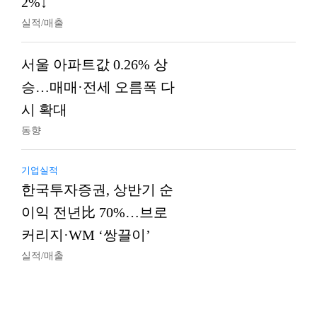
2%↓
실적/매출
서울 아파트값 0.26% 상
승…매매·전세 오름폭 다
시 확대
동향
기업실적
한국투자증권, 상반기 순
이익 전년比 70%…브로
커리지·WM ‘쌍끌이’
실적/매출