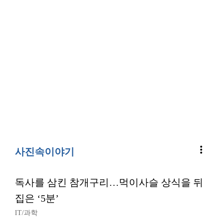
more_vert
사진속이야기
독사를 삼킨 참개구리…먹이사슬 상식을 뒤
집은 ‘5분’
IT/과학