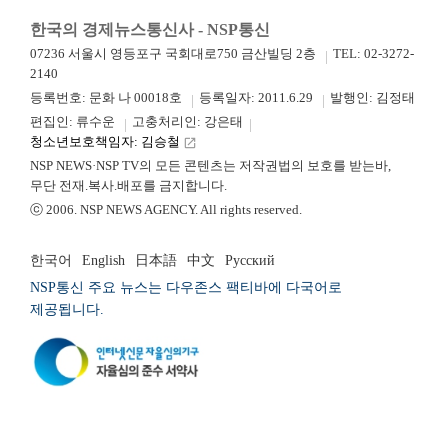
한국의 경제뉴스통신사 - NSP통신
07236 서울시 영등포구 국회대로750 금산빌딩 2층
TEL: 02-3272-
2140
등록번호: 문화 나 00018호
등록일자: 2011.6.29
발행인: 김정태
편집인: 류수운
고충처리인: 강은태
청소년보호책임자: 김승철
launch
NSP NEWS·NSP TV의 모든 콘텐츠는 저작권법의 보호를 받는바,
무단 전재.복사.배포를 금지합니다.
ⓒ 2006. NSP NEWS AGENCY. All rights reserved.
한국어
English
日本語
中文
Русский
NSP통신 주요 뉴스는 다우존스 팩티바에 다국어로
제공됩니다.