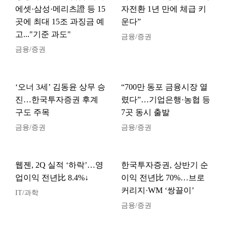
에셋·삼성·메리츠證 등 15
자전환 1년 만에 체급 키
곳에 최대 15조 과징금 예
운다”
고..."기준 과도"
금융/증권
금융/증권
‘오너 3세’ 김동윤 상무 승
“700만 동포 금융시장 열
진…한국투자증권 후계
렸다”…기업은행·농협 등
구도 주목
7곳 동시 출발
금융/증권
금융/증권
웹젠, 2Q 실적 ‘하락’…영
한국투자증권, 상반기 순
업이익 전년比 8.4%↓
이익 전년比 70%…브로
커리지·WM ‘쌍끌이’
IT/과학
금융/증권