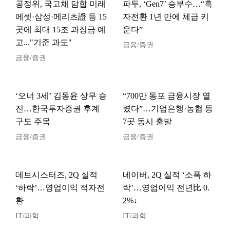
공정위, 국고채 담합 미래
파두, ‘Gen7’ 승부수…“흑
에셋·삼성·메리츠證 등 15
자전환 1년 만에 체급 키
곳에 최대 15조 과징금 예
운다”
고..."기준 과도"
금융/증권
금융/증권
‘오너 3세’ 김동윤 상무 승
“700만 동포 금융시장 열
진…한국투자증권 후계
렸다”…기업은행·농협 등
구도 주목
7곳 동시 출발
금융/증권
금융/증권
데브시스터즈, 2Q 실적
네이버, 2Q 실적 ‘소폭 하
‘하락’…영업이익 적자전
락’…영업이익 전년比 0.
환
2%↓
IT/과학
IT/과학