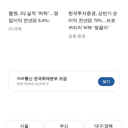
웹젠, 2Q 실적 ‘하락’…영
한국투자증권, 상반기 순
업이익 전년比 8.4%↓
이익 전년比 70%…브로
커리지·WM ‘쌍끌이’
IT/과학
금융/증권
NSP통신 전국취재본부 모집
보기
NSP NEWS AGENCY
서울
부산
대구/경북