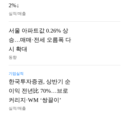
2%↓
실적/매출
서울 아파트값 0.26% 상
승…매매·전세 오름폭 다
시 확대
동향
기업실적
한국투자증권, 상반기 순
이익 전년比 70%…브로
커리지·WM ‘쌍끌이’
실적/매출