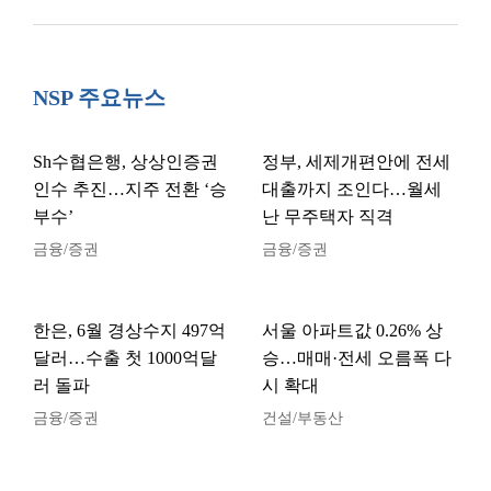
NSP 주요뉴스
Sh수협은행, 상상인증권
정부, 세제개편안에 전세
인수 추진…지주 전환 ‘승
대출까지 조인다…월세
부수’
난 무주택자 직격
금융/증권
금융/증권
한은, 6월 경상수지 497억
서울 아파트값 0.26% 상
달러…수출 첫 1000억달
승…매매·전세 오름폭 다
러 돌파
시 확대
금융/증권
건설/부동산