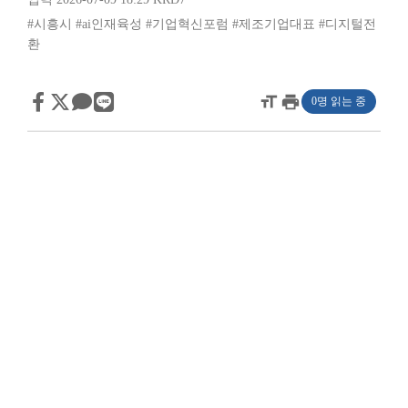
#시흥시
#ai인재육성
#기업혁신포럼
#제조기업대표
#디지털전
환
format_size
print
0명 읽는 중