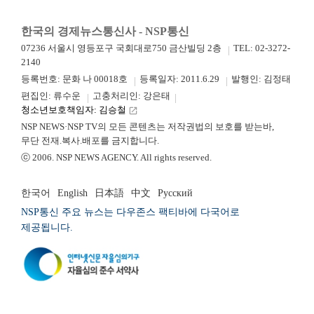
한국의 경제뉴스통신사 - NSP통신
07236 서울시 영등포구 국회대로750 금산빌딩 2층
TEL: 02-3272-
2140
등록번호: 문화 나 00018호
등록일자: 2011.6.29
발행인: 김정태
편집인: 류수운
고충처리인: 강은태
청소년보호책임자: 김승철
launch
NSP NEWS·NSP TV의 모든 콘텐츠는 저작권법의 보호를 받는바,
무단 전재.복사.배포를 금지합니다.
ⓒ 2006. NSP NEWS AGENCY. All rights reserved.
한국어
English
日本語
中文
Русский
NSP통신 주요 뉴스는 다우존스 팩티바에 다국어로
제공됩니다.