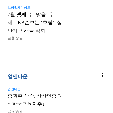
보험업계기상도
7월 넷째 주 ‘맑음’ 우
세…KB손보는 ‘흐림’, 상
반기 손해율 악화
금융/증권
more_vert
업앤다운
업앤다운
증권주 상승, 상상인증권
↑·한국금융지주↓
금융/증권