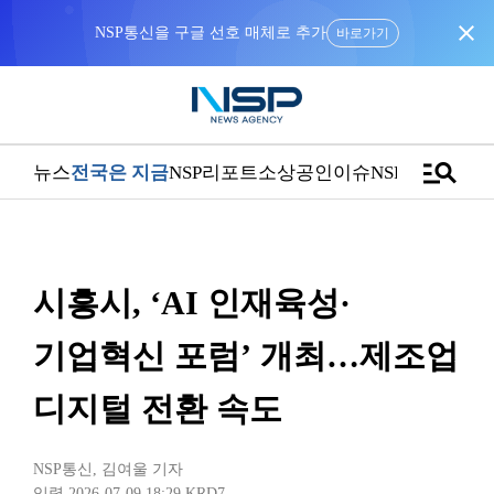
close
NSP통신을 구글 선호 매체로 추가
바로가기
manage_search
뉴스
전국은 지금
NSP리포트
소상공인
이슈
NSPTV
시흥시, ‘AI 인재육성·
기업혁신 포럼’ 개최…제조업
디지털 전환 속도
NSP통신
,
김여울 기자
입력 2026-07-09 18:29
KRD7