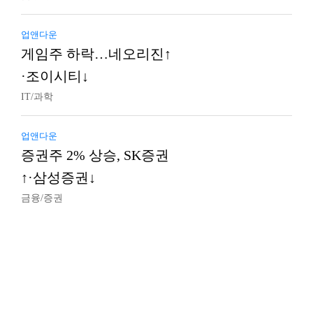
업앤다운
게임주 하락…네오리진↑
·조이시티↓
IT/과학
업앤다운
증권주 2% 상승, SK증권
↑·삼성증권↓
금융/증권