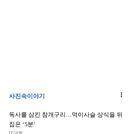
more_vert
사진속이야기
독사를 삼킨 참개구리…먹이사슬 상식을 뒤
집은 ‘5분’
IT/과학