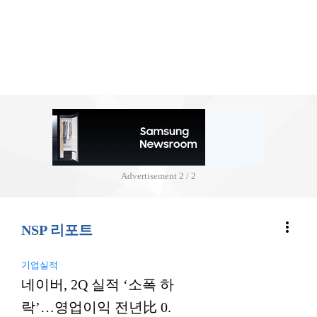
Advertisement
2 / 2
more_vert
NSP 리포트
기업실적
네이버, 2Q 실적 ‘소폭 하
락’…영업이익 전년比 0.