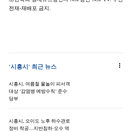
전재-재배포 금지.
more_vert
'시흥시' 최근 뉴스
시흥시, 여름철 물놀이 피서객
대상 ‘감염병 예방수칙’ 준수
당부
시흥시, 오이도 노후 하수관로
정비 착공…지반침하·오수 역