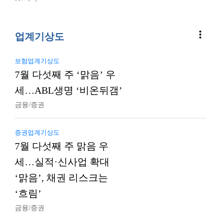
more_vert
업계기상도
보험업계기상도
7월 다섯째 주 ‘맑음’ 우
세…ABL생명 ‘비온뒤갬’
금융/증권
증권업계기상도
7월 다섯째 주 맑음 우
세…실적·신사업 확대
‘맑음’, 채권 리스크는
‘흐림’
금융/증권