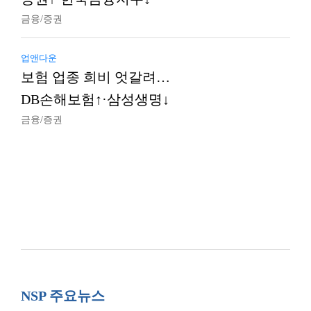
금융/증권
업앤다운
보험 업종 희비 엇갈려…
DB손해보험↑·삼성생명↓
금융/증권
NSP 주요뉴스