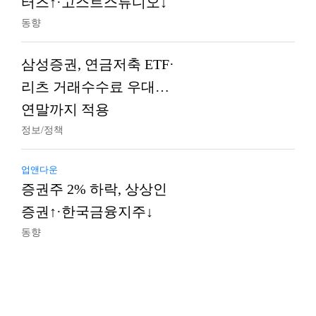
터즈↑·고스트스튜디오↓
동향
삼성증권, 연금저축 ETF·
리츠 거래수수료 우대…
연말까지 적용
정보/정책
업앤다운
증권주 2% 하락, 상상인
증권↑·한국금융지주↓
동향