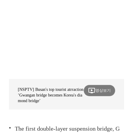
ondemand_video
[NSPTV] Busan's top tourist atrraction
영상보기
‘Gwangan bridge becomes Korea's dia
mond bridge’
The first double-layer suspension bridge, G