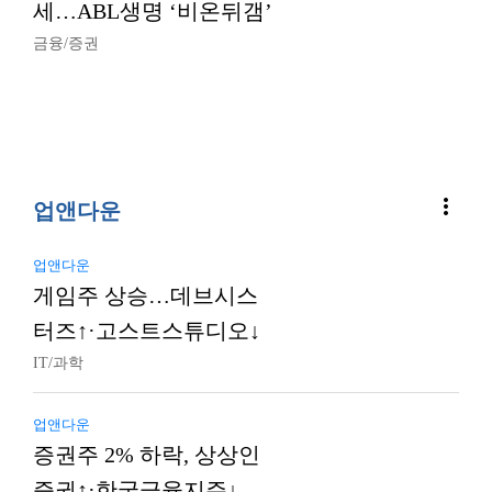
세…ABL생명 ‘비온뒤갬’
금융/증권
more_vert
업앤다운
업앤다운
게임주 상승…데브시스
터즈↑·고스트스튜디오↓
IT/과학
업앤다운
증권주 2% 하락, 상상인
증권↑·한국금융지주↓