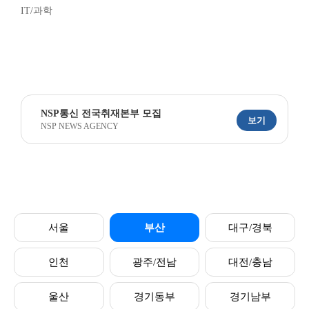
IT/과학
NSP통신 전국취재본부 모집
보기
NSP NEWS AGENCY
서울
부산
대구/경북
인천
광주/전남
대전/충남
울산
경기동부
경기남부