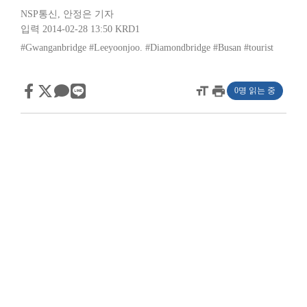
NSP통신
,
안정은 기자
입력 2014-02-28 13:50
KRD1
#Gwanganbridge
#Leeyoonjoo.
#Diamondbridge
#Busan
#tourist
format_size
print
0명 읽는 중