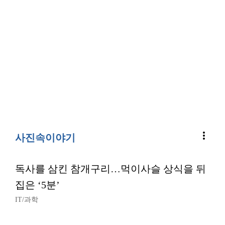
more_vert
사진속이야기
독사를 삼킨 참개구리…먹이사슬 상식을 뒤
집은 ‘5분’
IT/과학