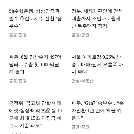
Sh수협은행, 상상인증권
정부, 세제개편안에 전세
인수 추진…지주 전환 ‘승
대출까지 조인다…월세
부수’
난 무주택자 직격
금융/증권
금융/증권
한은, 6월 경상수지 497억
서울 아파트값 0.26% 상
달러…수출 첫 1000억달
승…매매·전세 오름폭 다
러 돌파
시 확대
금융/증권
건설/부동산
공정위, 국고채 담합 미래
파두, ‘Gen7’ 승부수…“흑
에셋·삼성·메리츠證 등 15
자전환 1년 만에 체급 키
곳에 최대 15조 과징금 예
운다”
고..."기준 과도"
금융/증권