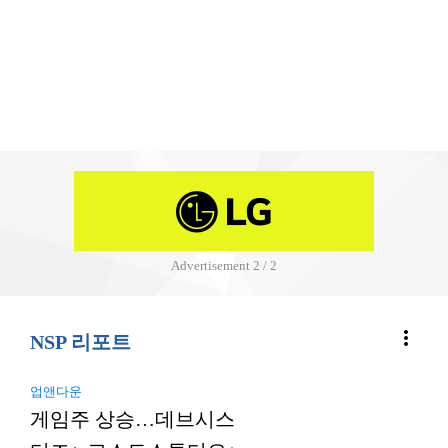
Advertisement
2 / 2
more_vert
NSP 리포트
업앤다운
게임주 상승…데브시스