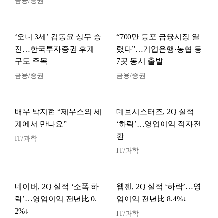
금융/증권
‘오너 3세’ 김동윤 상무 승
“700만 동포 금융시장 열
진…한국투자증권 후계
렸다”…기업은행·농협 등
구도 주목
7곳 동시 출발
금융/증권
금융/증권
배우 박지현 “제우스의 세
데브시스터즈, 2Q 실적
계에서 만나요”
‘하락’…영업이익 적자전
환
IT/과학
IT/과학
네이버, 2Q 실적 ‘소폭 하
웹젠, 2Q 실적 ‘하락’…영
락’…영업이익 전년比 0.
업이익 전년比 8.4%↓
2%↓
IT/과학