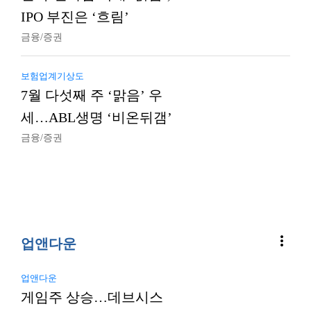
IPO 부진은 ‘흐림’
금융/증권
보험업계기상도
7월 다섯째 주 ‘맑음’ 우
세…ABL생명 ‘비온뒤갬’
금융/증권
more_vert
업앤다운
업앤다운
게임주 상승…데브시스