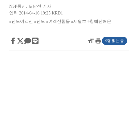
NSP통신
,
도남선 기자
입력 2014-04-16 19:25
KRD1
#진도여객선
#진도
#여객선침몰
#세월호
#청해진해운
format_size
print
0명 읽는 중