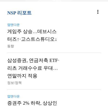
more_vert
NSP 리포트
업앤다운
게임주 상승…데브시스
터즈↑·고스트스튜디오↓
동향
삼성증권, 연금저축 ETF·
리츠 거래수수료 우대…
연말까지 적용
정보/정책
업앤다운
증권주 2% 하락, 상상인