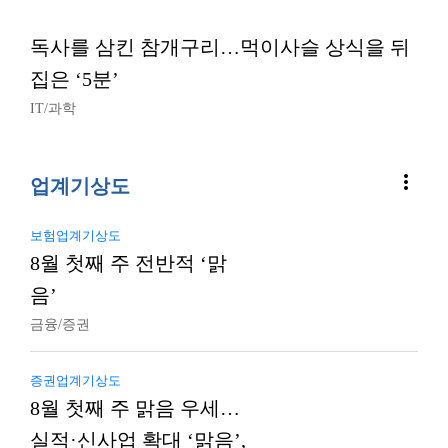
독사를 삼킨 참개구리…먹이사슬 상식을 뒤
집은 ‘5분’
IT/과학
more_vert
업계기상도
보험업계기상도
8월 첫째 주 전반적 ‘맑
음’
금융/증권
증권업계기상도
8월 첫째 주 맑음 우세…
실적·신사업 확대 ‘맑음’,