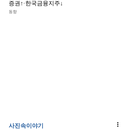
증권↑·한국금융지주↓
동향
more_vert
사진속이야기