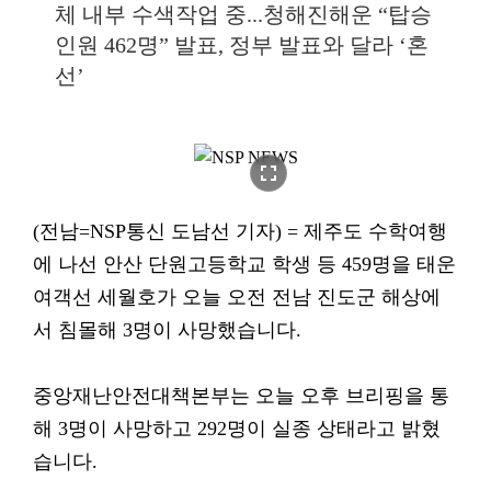
체 내부 수색작업 중...청해진해운 “탑승
인원 462명” 발표, 정부 발표와 달라 ‘혼
선’
fullscreen
(전남=NSP통신 도남선 기자) = 제주도 수학여행
에 나선 안산 단원고등학교 학생 등 459명을 태운
여객선 세월호가 오늘 오전 전남 진도군 해상에
서 침몰해 3명이 사망했습니다.
중앙재난안전대책본부는 오늘 오후 브리핑을 통
해 3명이 사망하고 292명이 실종 상태라고 밝혔
습니다.