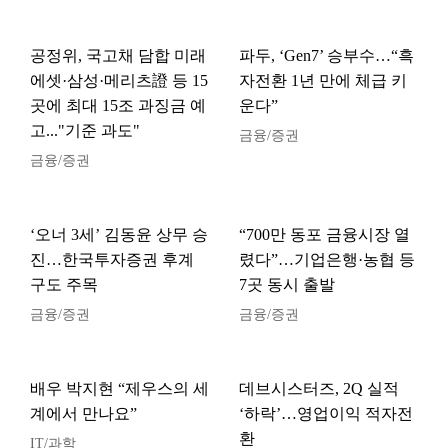
공정위, 국고채 담합 미래
파두, ‘Gen7’ 승부수…“흑
에셋·삼성·메리츠證 등 15
자전환 1년 만에 체급 키
곳에 최대 15조 과징금 예
운다”
고..."기준 과도"
금융/증권
금융/증권
‘오너 3세’ 김동윤 상무 승
“700만 동포 금융시장 열
진…한국투자증권 후계
렸다”…기업은행·농협 등
구도 주목
7곳 동시 출발
금융/증권
금융/증권
배우 박지현 “제우스의 세
데브시스터즈, 2Q 실적
계에서 만나요”
‘하락’…영업이익 적자전
환
IT/과학