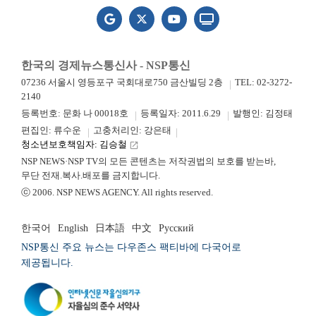
한국의 경제뉴스통신사 - NSP통신
07236 서울시 영등포구 국회대로750 금산빌딩 2층
TEL: 02-3272-
2140
등록번호: 문화 나 00018호
등록일자: 2011.6.29
발행인: 김정태
편집인: 류수운
고충처리인: 강은태
청소년보호책임자: 김승철
launch
NSP NEWS·NSP TV의 모든 콘텐츠는 저작권법의 보호를 받는바,
무단 전재.복사.배포를 금지합니다.
ⓒ 2006. NSP NEWS AGENCY. All rights reserved.
한국어
English
日本語
中文
Русский
NSP통신 주요 뉴스는 다우존스 팩티바에 다국어로
제공됩니다.