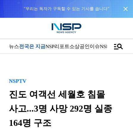
close
manage_search
뉴스
전국은 지금
NSP리포트
소상공인
이슈
NSPTV
NSPTV
진도 여객선 세월호 침몰
사고...3명 사망 292명 실종
164명 구조