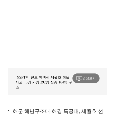
ondemand_video
[NSPTV] 진도 여객선 세월호 침몰
영상보기
사고...3명 사망 292명 실종 164명 구
조
해군 해난구조대·해경 특공대, 세월호 선