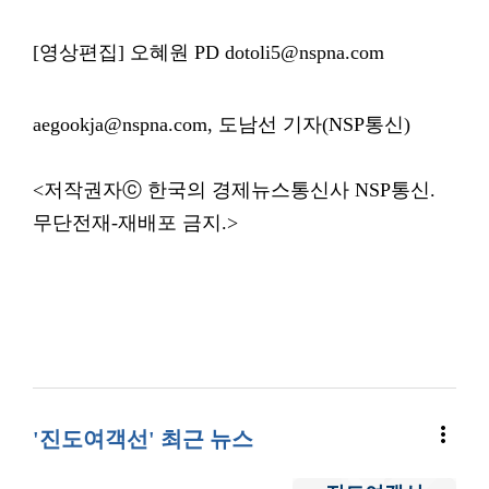
[영상편집] 오혜원 PD dotoli5@nspna.com
aegookja@nspna.com, 도남선 기자(NSP통신)
<저작권자ⓒ 한국의 경제뉴스통신사 NSP통신.
무단전재-재배포 금지.>
more_vert
'진도여객선' 최근 뉴스