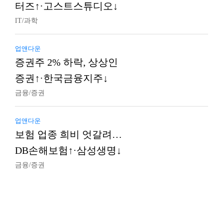
터즈↑·고스트스튜디오↓
IT/과학
업앤다운
증권주 2% 하락, 상상인
증권↑·한국금융지주↓
금융/증권
업앤다운
보험 업종 희비 엇갈려…
DB손해보험↑·삼성생명↓
금융/증권