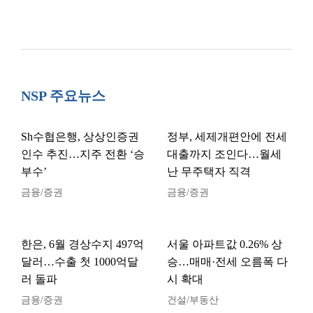
NSP 주요뉴스
Sh수협은행, 상상인증권
정부, 세제개편안에 전세
인수 추진…지주 전환 ‘승
대출까지 조인다…월세
부수’
난 무주택자 직격
금융/증권
금융/증권
한은, 6월 경상수지 497억
서울 아파트값 0.26% 상
달러…수출 첫 1000억달
승…매매·전세 오름폭 다
러 돌파
시 확대
금융/증권
건설/부동산