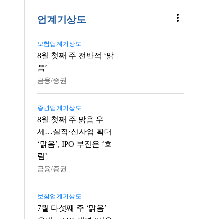
more_vert
업계기상도
보험업계기상도
8월 첫째 주 전반적 ‘맑
음’
금융/증권
증권업계기상도
8월 첫째 주 맑음 우
세…실적·신사업 확대
‘맑음’, IPO 부진은 ‘흐
림’
금융/증권
보험업계기상도
7월 다섯째 주 ‘맑음’