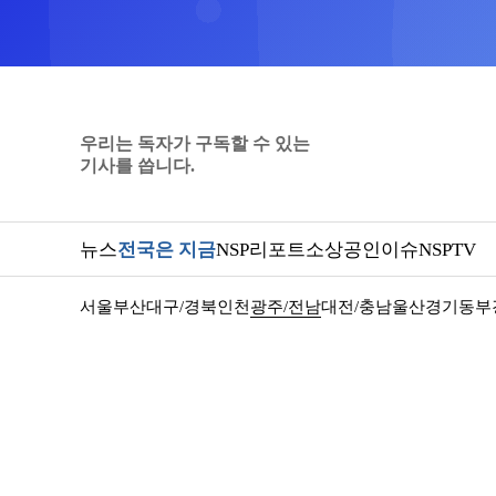
우리는 독자가 구독할 수 있는
기사를 씁니다.
뉴스
전국은 지금
NSP리포트
소상공인
이슈
NSPTV
서울
부산
대구/경북
인천
광주/전남
대전/충남
울산
경기동부