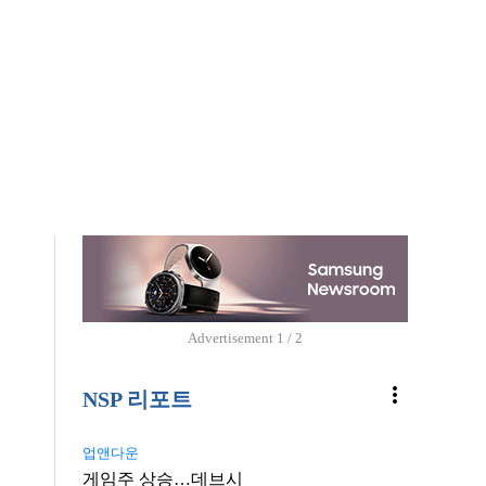
Advertisement
1 / 2
more_vert
NSP 리포트
업앤다운
게임주 상승…데브시