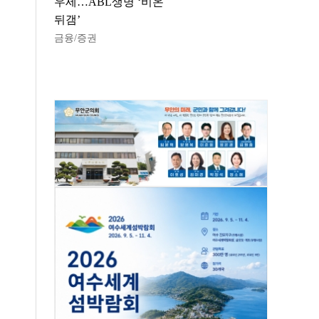
우세…ABL생명 ‘비온
뒤갬’
금융/증권