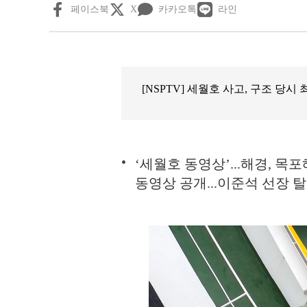
페이스북
X
카카오톡
라인
[NSPTV] 세월호 사고, 구조 당시
‘세월호 동영상’...해경, 
동영상 공개...이준석 선장 