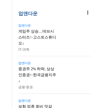
more_vert
업앤다운
업앤다운
게임주 상승…데브시
스터즈↑·고스트스튜디
오↓
IT/과학
업앤다운
증권주 2% 하락, 상상
인증권↑·한국금융지주
↓
금융/증권
업앤다운
보험 업종 희비 엇갈