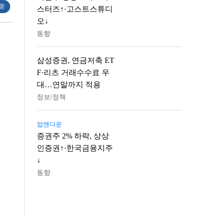
 중
스터즈↑·고스트스튜디
오↓
동향
삼성증권, 연금저축 ET
F·리츠 거래수수료 우
대…연말까지 적용
정보/정책
업앤다운
증권주 2% 하락, 상상
인증권↑·한국금융지주
↓
동향