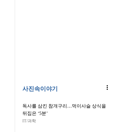
more_vert
사진속이야기
독사를 삼킨 참개구리…먹이사슬 상식을
뒤집은 ‘5분’
IT/과학