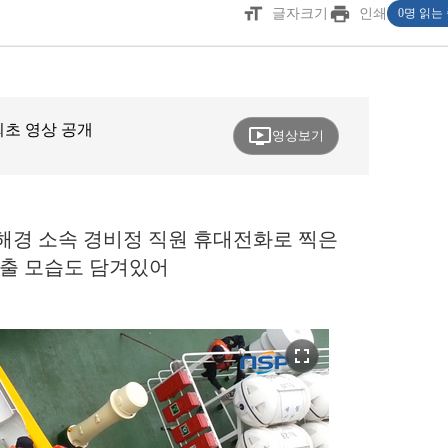
format_size
print
글자크기
인쇄
0명 읽는
 최초 영상 공개
ondemand_video
영상보기
목포해경 소속 경비정 직원 휴대전화로 찍은
탈출 모습도 담겨있어
fullscreen