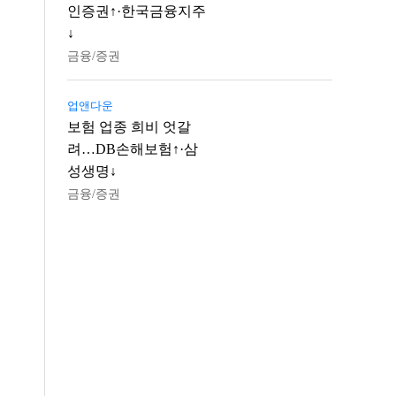
인증권↑·한국금융지주
↓
금융/증권
업앤다운
보험 업종 희비 엇갈
려…DB손해보험↑·삼
성생명↓
금융/증권