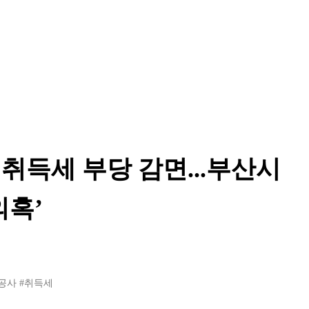
취득세 부당 감면...부산시
의혹’
공사
#취득세