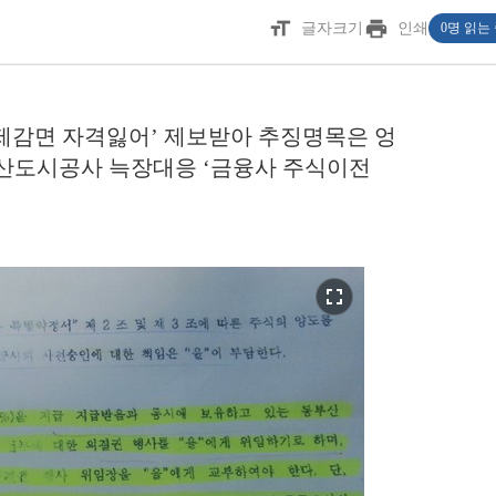
format_size
print
글자크기
인쇄
0명 읽는
제감면 자격잃어’ 제보받아 추징명목은 엉
 부산도시공사 늑장대응 ‘금융사 주식이전
fullscreen