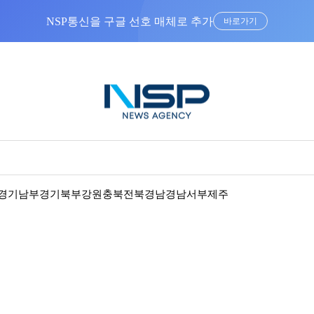
NSP통신을 구글 선호 매체로 추가
바로가기
경기남부
경기북부
강원
충북
전북
경남
경남서부
제주