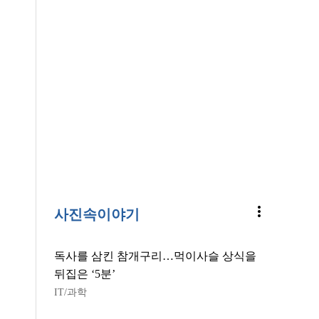
more_vert
사진속이야기
독사를 삼킨 참개구리…먹이사슬 상식을
뒤집은 ‘5분’
IT/과학