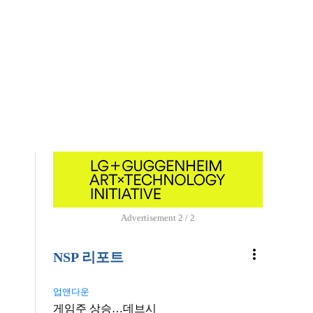
Advertisement
2 / 2
more_vert
NSP 리포트
업앤다운
게임주 상승…데브시