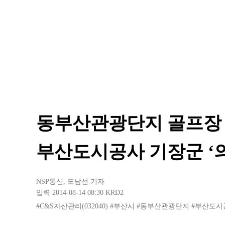
동부산관광단지 골프장 
부산도시공사 기장군 ‘
NSP통신
,
도남선 기자
입력 2014-08-14 08:30
KRD2
#C&S자산관리(032040)
#부산시
#동부산관광단지
#부산도시