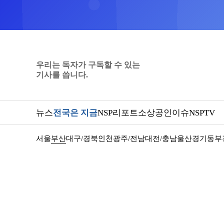
우리는 독자가 구독할 수 있는
기사를 씁니다.
뉴스
전국은 지금
NSP리포트
소상공인
이슈
NSPTV
서울
부산
대구/경북
인천
광주/전남
대전/충남
울산
경기동부