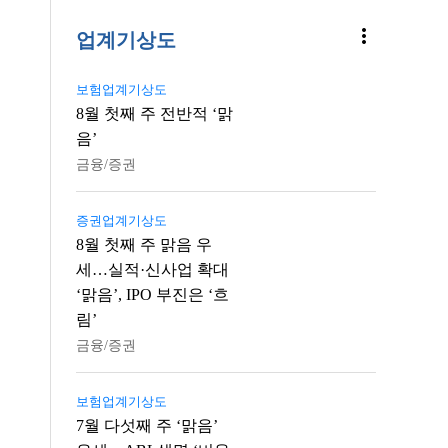
more_vert
업계기상도
보험업계기상도
8월 첫째 주 전반적 ‘맑
음’
금융/증권
증권업계기상도
8월 첫째 주 맑음 우
세…실적·신사업 확대
‘맑음’, IPO 부진은 ‘흐
림’
금융/증권
보험업계기상도
7월 다섯째 주 ‘맑음’