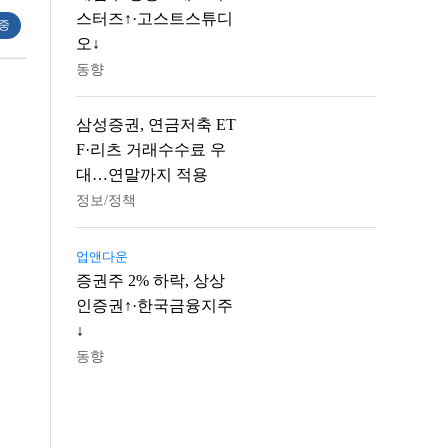
스터즈↑·고스트스튜디
 중
오↓
동향
삼성증권, 연금저축 ET
F·리츠 거래수수료 우
대…연말까지 적용
정보/정책
업앤다운
증권주 2% 하락, 상상
인증권↑·한국금융지주
↓
동향