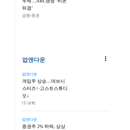
우세…ABL생명 ‘비온
뒤갬’
금융/증권
more_vert
업앤다운
업앤다운
게임주 상승…데브시
스터즈↑·고스트스튜디
오↓
IT/과학
업앤다운
증권주 2% 하락, 상상