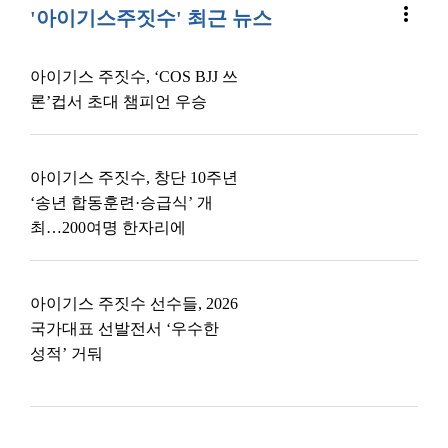
more_vert
'아이기스주짓수' 최근 뉴스
아이기스 주짓수, ‘COS BJJ 쓰
론’컵서 초대 챔피언 우승
아이기스 주짓수, 창단 10주년
‘송년 합동훈련·승급식’ 개
최…200여명 한자리에
아이기스 주짓수 선수들, 2026
국가대표 선발전서 ‘우수한
성적’ 거둬