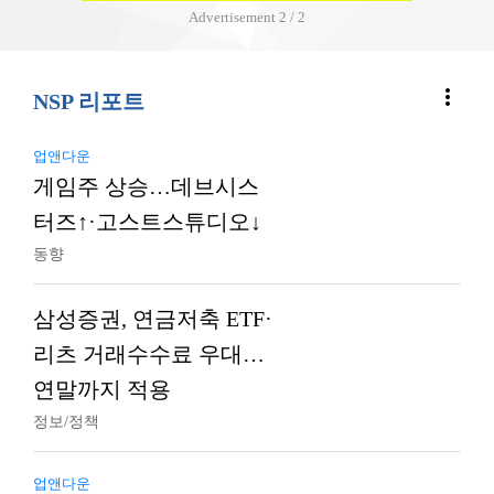
Advertisement
2 / 2
more_vert
NSP 리포트
업앤다운
게임주 상승…데브시스
터즈↑·고스트스튜디오↓
동향
삼성증권, 연금저축 ETF·
리츠 거래수수료 우대…
연말까지 적용
정보/정책
업앤다운