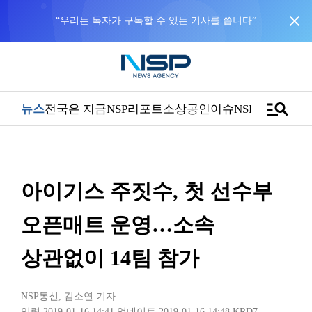
close
“우리는 독자가 구독할 수 있는 기사를 씁니다”
manage_search
뉴스
전국은 지금
NSP리포트
소상공인
이슈
NSPTV
아이기스 주짓수, 첫 선수부
오픈매트 운영…소속
상관없이 14팀 참가
NSP통신
,
김소연 기자
입력 2019-01-16 14:41
업데이트 2019-01-16 14:48
KRD7