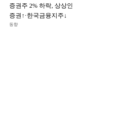
증권주 2% 하락, 상상인
증권↑·한국금융지주↓
동향