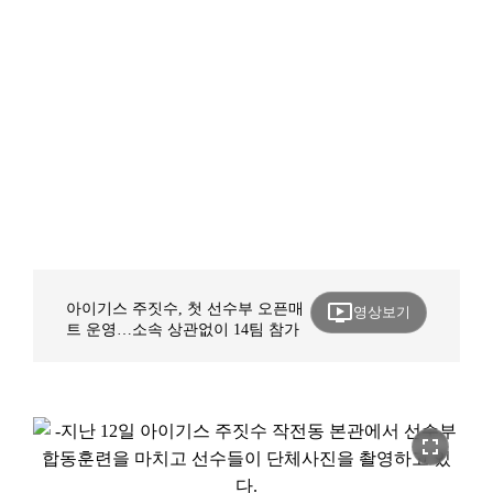
ondemand_video
아이기스 주짓수, 첫 선수부 오픈매
영상보기
트 운영…소속 상관없이 14팀 참가
fullscreen