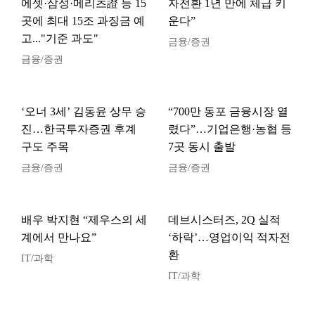
에셋·삼성·메리츠證 등 15
자전환 1년 만에 체급 키
곳에 최대 15조 과징금 예
운다”
고..."기준 과도"
금융/증권
금융/증권
‘오너 3세’ 김동윤 상무 승
“700만 동포 금융시장 열
진…한국투자증권 후계
렸다”…기업은행·농협 등
구도 주목
7곳 동시 출발
금융/증권
금융/증권
배우 박지현 “제우스의 세
데브시스터즈, 2Q 실적
계에서 만나요”
‘하락’…영업이익 적자전
환
IT/과학
IT/과학