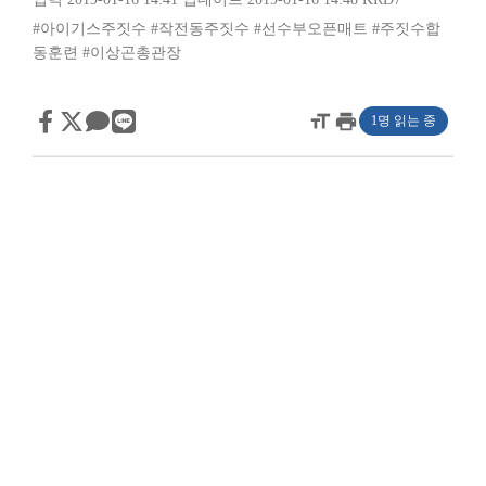
#아이기스주짓수
#작전동주짓수
#선수부오픈매트
#주짓수합
동훈련
#이상곤총관장
format_size
print
1명 읽는 중