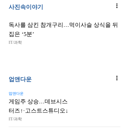
more_vert
사진속이야기
독사를 삼킨 참개구리…먹이사슬 상식을 뒤
집은 ‘5분’
IT/과학
more_vert
업앤다운
업앤다운
게임주 상승…데브시스
터즈↑·고스트스튜디오↓
IT/과학