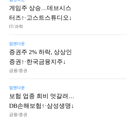
게임주 상승…데브시스
터즈↑·고스트스튜디오↓
IT/과학
업앤다운
증권주 2% 하락, 상상인
증권↑·한국금융지주↓
금융/증권
업앤다운
보험 업종 희비 엇갈려…
DB손해보험↑·삼성생명↓
금융/증권