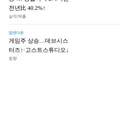
전년比 40.2%↑
실적/매출
업앤다운
게임주 상승…데브시스
터즈↑·고스트스튜디오↓
동향