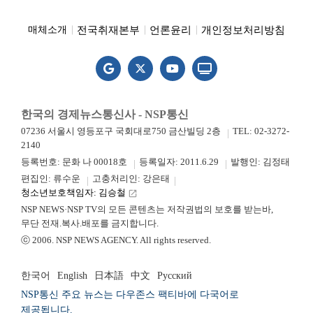
전국취재본부
언론윤리
개인정보처리방침
매체소개
한국의 경제뉴스통신사 - NSP통신
07236 서울시 영등포구 국회대로750 금산빌딩 2층
TEL: 02-3272-
2140
등록번호: 문화 나 00018호
등록일자: 2011.6.29
발행인: 김정태
편집인: 류수운
고충처리인: 강은태
청소년보호책임자: 김승철
launch
NSP NEWS·NSP TV의 모든 콘텐츠는 저작권법의 보호를 받는바,
무단 전재.복사.배포를 금지합니다.
ⓒ 2006. NSP NEWS AGENCY. All rights reserved.
한국어
English
日本語
中文
Русский
NSP통신 주요 뉴스는 다우존스 팩티바에 다국어로
제공됩니다.