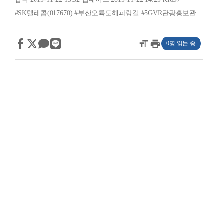
#SK텔레콤(017670)
#부산오륙도해파랑길
#5GVR관광홍보관
format_size
print
0명 읽는 중