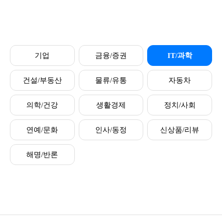
기업
금융/증권
IT/과학
건설/부동산
물류/유통
자동차
의학/건강
생활경제
정치/사회
연예/문화
인사/동정
신상품/리뷰
해명/반론