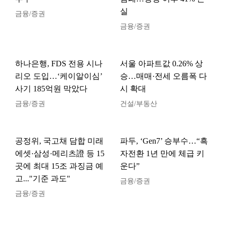
실
금융/증권
금융/증권
하나은행, FDS 전용 시나
서울 아파트값 0.26% 상
리오 도입…‘케이알이심’
승…매매·전세 오름폭 다
사기 185억원 막았다
시 확대
금융/증권
건설/부동산
공정위, 국고채 담합 미래
파두, ‘Gen7’ 승부수…“흑
에셋·삼성·메리츠證 등 15
자전환 1년 만에 체급 키
곳에 최대 15조 과징금 예
운다”
고..."기준 과도"
금융/증권
금융/증권