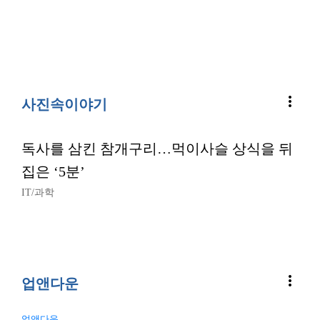
more_vert
사진속이야기
독사를 삼킨 참개구리…먹이사슬 상식을 뒤
집은 ‘5분’
IT/과학
more_vert
업앤다운
업앤다운