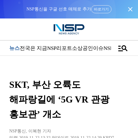
close
NSP통신을 구글 선호 매체로 추가
바로가기
manage_search
뉴스
전국은 지금
NSP리포트
소상공인
이슈
NSPTV
SKT, 부산 오륙도
해파랑길에 ‘5G VR 관광
홍보관’ 개소
NSP통신
,
이복현 기자
입력 2019-11-22 13:32
업데이트 2019-11-22 14:29
KRD7