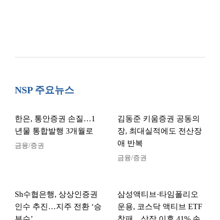
NSP 주요뉴스
한은, 통안증권 손질…1
김동준 키움증권 공동의
년물 통합발행 3개월로
장, 최대실적에도 전산장
애 반복
금융/증권
금융/증권
Sh수협은행, 상상인증권
삼성액티브·타임폴리오
인수 추진…지주 전환 ‘승
운용, 코스닥 액티브 ETF
부수’
참패…상장 이후 41% 손