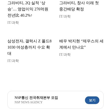
그라비티, 2Q 실적 ‘상
그라비티, 창사 이래 첫
승’… 영업이익 276억원
중간배당 확정
전년比 40.2%↑
IT/과학
IT/과학
삼성전자, 갤럭시 Z 폴드8
배우 박지현 “제우스의 세
1030 여성층까지 수요 확
계에서 만나요”
대
IT/과학
IT/과학
NSP통신 전국취재본부 모집
보기
NSP NEWS AGENCY