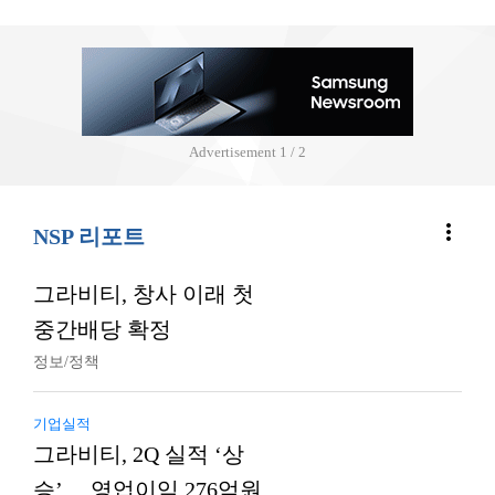
Advertisement
2 / 2
more_vert
NSP 리포트
그라비티, 창사 이래 첫
중간배당 확정
정보/정책
기업실적
그라비티, 2Q 실적 ‘상
승’… 영업이익 276억원