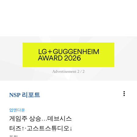
Advertisement
2 / 2
more_vert
NSP 리포트
업앤다운
게임주 상승…데브시스
터즈↑·고스트스튜디오↓