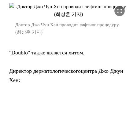
fullscreen
Доктор Джо Чун Хен проводит лифтинг процедуру.
(최상훈 기자)
"Doublo" также является хитом.
Директор дерматологическогоцентра Джо Джун
Хен: