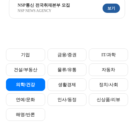
NSP통신 전국취재본부 모집
보기
NSP NEWS AGENCY
기업
금융/증권
IT/과학
건설/부동산
물류/유통
자동차
의학/건강
생활경제
정치/사회
연예/문화
인사/동정
신상품/리뷰
해명/반론