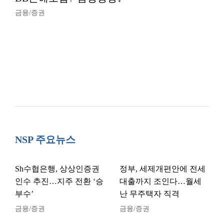
금융/증권
NSP 주요뉴스
Sh수협은행, 상상인증권
정부, 세제개편안에 전세
인수 추진…지주 전환 ‘승
대출까지 조인다…월세
부수’
난 무주택자 직격
금융/증권
금융/증권