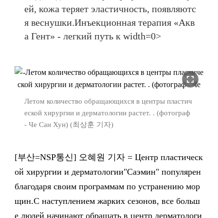
ей, кожа теряет эластичность, появляютс
я веснушки.Инъекционная терапия «Акв
а Гент» - легкий путь к width=0>
fullscreen
Летом количество обращающихся в центры пластич
еской хирургии и дерматологии растет. . (фотограф
- Че Сан Хун) (최상훈 기자)
[부산=NSP통신] 오혜원 기자 = Центр пластическ
ой хирургии и дерматологии"Саэмин" популярен
благодаря своим программам по устранению мор
щин.С наступлением жарких сезонов, все больш
е людей начинают обращать в центр дерматологи