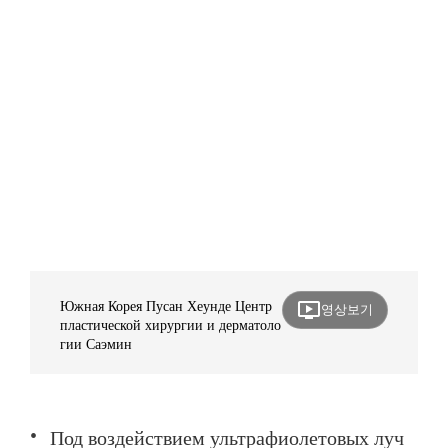
ondemand_video
Южная Корея Пусан Хеунде Центр
영상보기
пластической хирургии и дерматоло
гии Саэмин
Под воздействием ультрафиолетовых луч