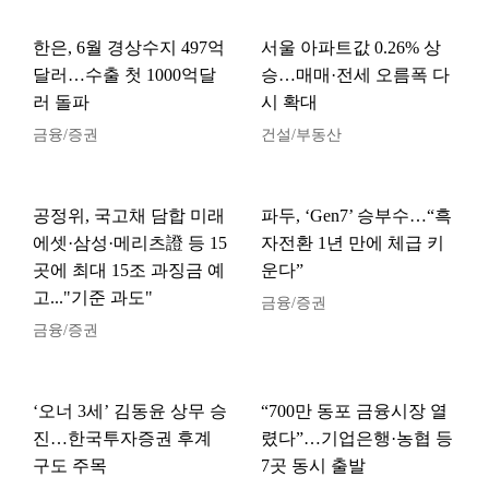
한은, 6월 경상수지 497억
서울 아파트값 0.26% 상
달러…수출 첫 1000억달
승…매매·전세 오름폭 다
러 돌파
시 확대
금융/증권
건설/부동산
공정위, 국고채 담합 미래
파두, ‘Gen7’ 승부수…“흑
에셋·삼성·메리츠證 등 15
자전환 1년 만에 체급 키
곳에 최대 15조 과징금 예
운다”
고..."기준 과도"
금융/증권
금융/증권
‘오너 3세’ 김동윤 상무 승
“700만 동포 금융시장 열
진…한국투자증권 후계
렸다”…기업은행·농협 등
구도 주목
7곳 동시 출발