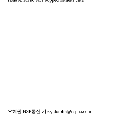
Издательство NSP корреспондент Яна
오혜원 NSP통신 기자, dotoli5@nspna.com