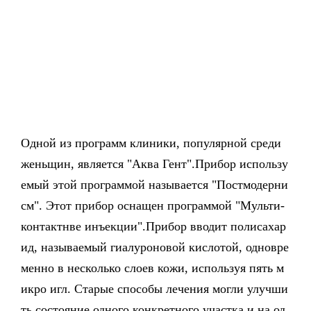
Одной из программ клиники, популярной среди
женьщин, является "Аква Гент".Прибор использу
емый этой программой называется "Постмодерни
см". Этот прибор оснащен программой "Мульти-
контактнве инъекции".Прибор вводит полисахар
ид, называемый гиалуроновой кислотой, одновре
менно в несколько слоев кожи, используя пять м
икро игл. Старые способы лечения могли улучши
ть состояние одного конкретного участка и на од