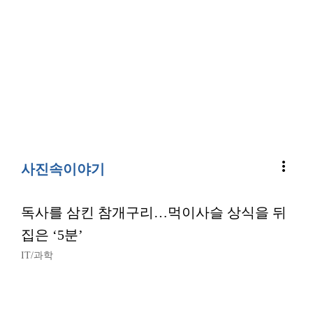
more_vert
사진속이야기
독사를 삼킨 참개구리…먹이사슬 상식을 뒤
집은 ‘5분’
IT/과학