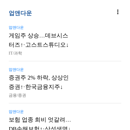
more_vert
업앤다운
업앤다운
게임주 상승…데브시스
터즈↑·고스트스튜디오↓
IT/과학
업앤다운
증권주 2% 하락, 상상인
증권↑·한국금융지주↓
금융/증권
업앤다운
보험 업종 희비 엇갈려…
DB손해보험↑·삼성생명↓