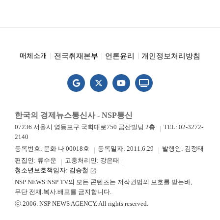
전국취재본부
언론윤리
개인정보처리방침
매체소개
한국의 경제뉴스통신사 - NSP통신
07236 서울시 영등포구 국회대로750 금산빌딩 2층
TEL: 02-3272-
2140
등록번호: 문화 나 00018호
등록일자: 2011.6.29
발행인: 김정태
편집인: 류수운
고충처리인: 강은태
청소년보호책임자: 김승철
launch
NSP NEWS·NSP TV의 모든 콘텐츠는 저작권법의 보호를 받는바,
무단 전재.복사.배포를 금지합니다.
ⓒ 2006. NSP NEWS AGENCY. All rights reserved.