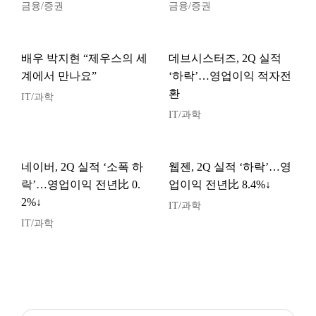
금융/증권
금융/증권
배우 박지현 “제우스의 세
데브시스터즈, 2Q 실적
계에서 만나요”
‘하락’…영업이익 적자전
환
IT/과학
IT/과학
네이버, 2Q 실적 ‘소폭 하
웹젠, 2Q 실적 ‘하락’…영
락’…영업이익 전년比 0.
업이익 전년比 8.4%↓
2%↓
IT/과학
IT/과학