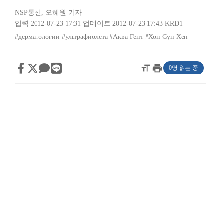
NSP통신
,
오혜원 기자
입력 2012-07-23 17:31
업데이트 2012-07-23 17:43
KRD1
#дерматологии
#ультрафиолета
#Аква Гент
#Хон Сун Хен
format_size
print
0명 읽는 중