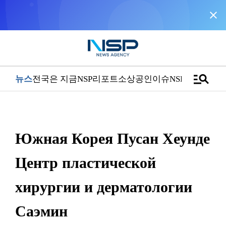
close
NSP통신을 구글 선호 매체로 추가
바로가기
manage_search
뉴스
전국은 지금
NSP리포트
소상공인
이슈
NSPTV
Южная Корея Пусан Хеунде
Центр пластической
хирургии и дерматологии
Саэмин