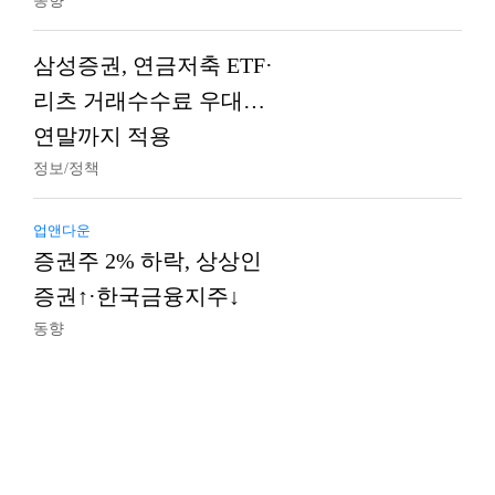
동향
삼성증권, 연금저축 ETF·
리츠 거래수수료 우대…
연말까지 적용
정보/정책
업앤다운
증권주 2% 하락, 상상인
증권↑·한국금융지주↓
동향