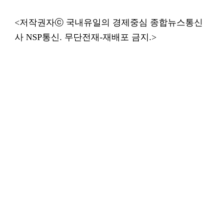
<저작권자ⓒ 국내유일의 경제중심 종합뉴스통신
사 NSP통신. 무단전재-재배포 금지.>