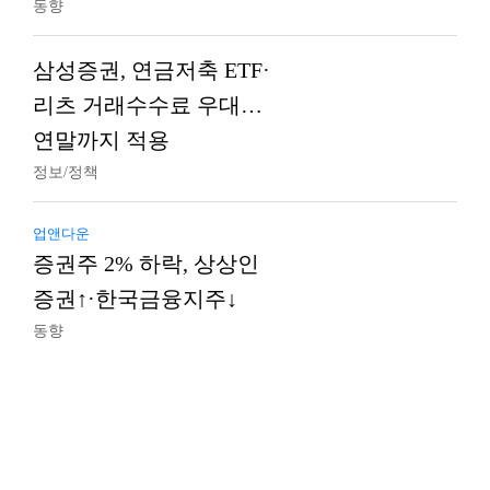
동향
삼성증권, 연금저축 ETF·
리츠 거래수수료 우대…
연말까지 적용
정보/정책
업앤다운
증권주 2% 하락, 상상인
증권↑·한국금융지주↓
동향