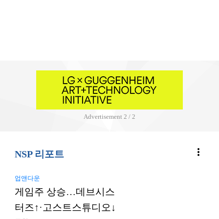
Advertisement
2 / 2
more_vert
NSP 리포트
업앤다운
게임주 상승…데브시스
터즈↑·고스트스튜디오↓