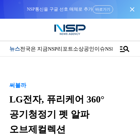
close
바로가기
manage_search
뉴스
전국은 지금
NSP리포트
소상공인
이슈
NSPTV
써볼까
LG전자, 퓨리케어 360°
공기청정기 펫 알파
오브제컬렉션