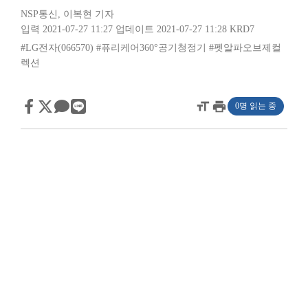
NSP통신
,
이복현 기자
입력 2021-07-27 11:27
업데이트 2021-07-27 11:28
KRD7
#LG전자(066570)
#퓨리케어360°공기청정기
#펫알파오브제컬
렉션
format_size
print
0명 읽는 중