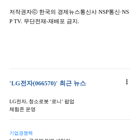
저작권자ⓒ 한국의 경제뉴스통신사 NSP통신·NS
P TV. 무단전재-재배포 금지.
more_vert
'LG전자(066570)' 최근 뉴스
LG전자, 청소로봇 ‘로니’ 팝업
체험존 운영
기업경쟁력