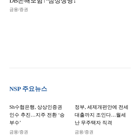
DB손해보험↑·삼성생명↓
금융/증권
NSP 주요뉴스
Sh수협은행, 상상인증권
정부, 세제개편안에 전세
인수 추진…지주 전환 ‘승
대출까지 조인다…월세
부수’
난 무주택자 직격
금융/증권
금융/증권