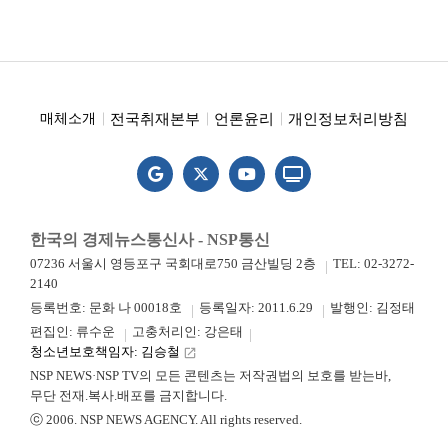
전국취재본부
언론윤리
개인정보처리방침
매체소개
한국의 경제뉴스통신사 - NSP통신
07236 서울시 영등포구 국회대로750 금산빌딩 2층
TEL: 02-3272-
2140
등록번호: 문화 나 00018호
등록일자: 2011.6.29
발행인: 김정태
편집인: 류수운
고충처리인: 강은태
청소년보호책임자: 김승철
launch
NSP NEWS·NSP TV의 모든 콘텐츠는 저작권법의 보호를 받는바,
무단 전재.복사.배포를 금지합니다.
ⓒ 2006. NSP NEWS AGENCY. All rights reserved.