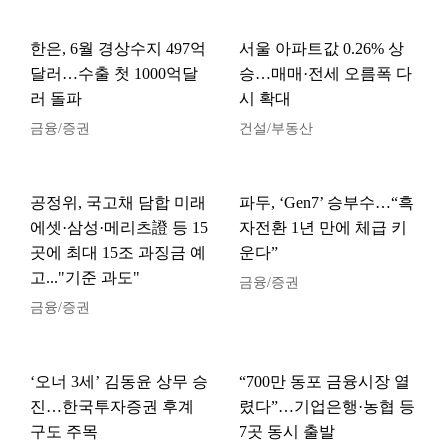
한은, 6월 경상수지 497억
서울 아파트값 0.26% 상
달러…수출 첫 1000억달
승…매매·전세 오름폭 다
러 돌파
시 확대
금융/증권
건설/부동산
공정위, 국고채 담합 미래
파두, ‘Gen7’ 승부수…“흑
에셋·삼성·메리츠證 등 15
자전환 1년 만에 체급 키
곳에 최대 15조 과징금 예
운다”
고..."기준 과도"
금융/증권
금융/증권
‘오너 3세’ 김동윤 상무 승
“700만 동포 금융시장 열
진…한국투자증권 후계
렸다”…기업은행·농협 등
구도 주목
7곳 동시 출발