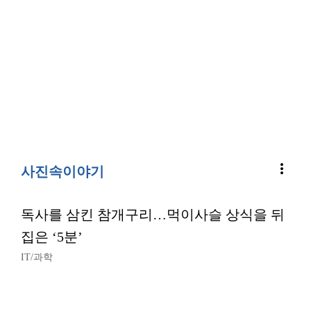
more_vert
사진속이야기
독사를 삼킨 참개구리…먹이사슬 상식을 뒤
집은 ‘5분’
IT/과학