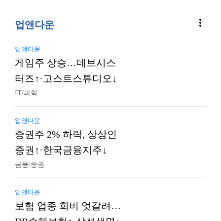
more_vert
업앤다운
업앤다운
게임주 상승…데브시스
터즈↑·고스트스튜디오↓
IT/과학
업앤다운
증권주 2% 하락, 상상인
증권↑·한국금융지주↓
금융/증권
업앤다운
보험 업종 희비 엇갈려…