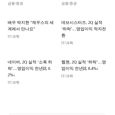
금융/증권
금융/증권
배우 박지현 “제우스의 세
데브시스터즈, 2Q 실적
계에서 만나요”
‘하락’…영업이익 적자전
환
IT/과학
IT/과학
네이버, 2Q 실적 ‘소폭 하
웹젠, 2Q 실적 ‘하락’…영
락’…영업이익 전년比 0.
업이익 전년比 8.4%↓
2%↓
IT/과학
IT/과학