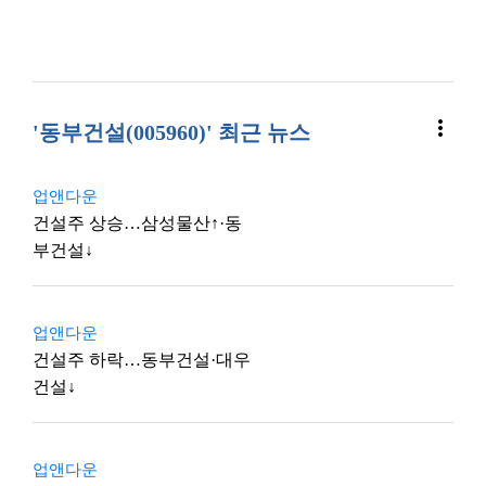
more_vert
'동부건설(005960)' 최근 뉴스
업앤다운
건설주 상승…삼성물산↑·동
부건설↓
업앤다운
건설주 하락…동부건설·대우
건설↓
업앤다운