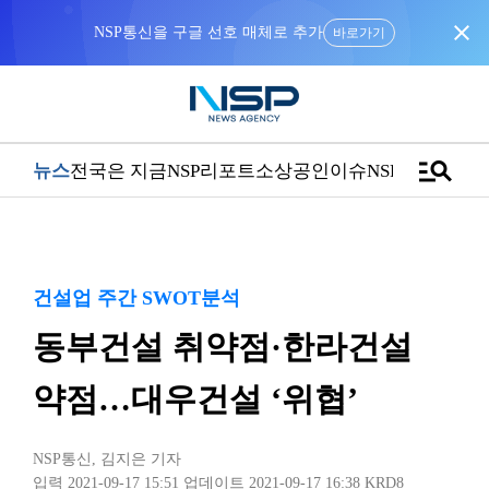
close
바로가기
manage_search
뉴스
전국은 지금
NSP리포트
소상공인
이슈
NSPTV
건설업 주간 SWOT분석
동부건설 취약점·한라건설
약점…대우건설 ‘위협’
NSP통신
,
김지은 기자
입력 2021-09-17 15:51
업데이트 2021-09-17 16:38
KRD8