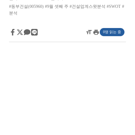
#동부건설(005960)
#9월 셋째 주
#건설업계스왓분석
#SWOT
#
분석
format_size
print
0명 읽는 중