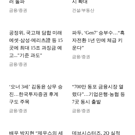
러 돌파
시 확대
금융/증권
건설/부동산
공정위, 국고채 담합 미래
파두, ‘Gen7’ 승부수…“흑
에셋·삼성·메리츠證 등 15
자전환 1년 만에 체급 키
곳에 최대 15조 과징금 예
운다”
고..."기준 과도"
금융/증권
금융/증권
‘오너 3세’ 김동윤 상무 승
“700만 동포 금융시장 열
진…한국투자증권 후계
렸다”…기업은행·농협 등
구도 주목
7곳 동시 출발
금융/증권
금융/증권
배우 박지현 “제우스의 세
데브시스터즈, 2Q 실적