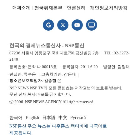
전국취재본부
언론윤리
개인정보처리방침
매체소개
한국의 경제뉴스통신사 - NSP통신
07236 서울시 영등포구 국회대로750 금산빌딩 2층
TEL: 02-3272-
2140
등록번호: 문화 나 00018호
등록일자: 2011.6.29
발행인: 김정태
편집인: 류수운
고충처리인: 강은태
청소년보호책임자: 김승철
launch
NSP NEWS·NSP TV의 모든 콘텐츠는 저작권법의 보호를 받는바,
무단 전재.복사.배포를 금지합니다.
ⓒ 2006. NSP NEWS AGENCY. All rights reserved.
한국어
English
日本語
中文
Русский
NSP통신 주요 뉴스는 다우존스 팩티바에 다국어로
제공됩니다.