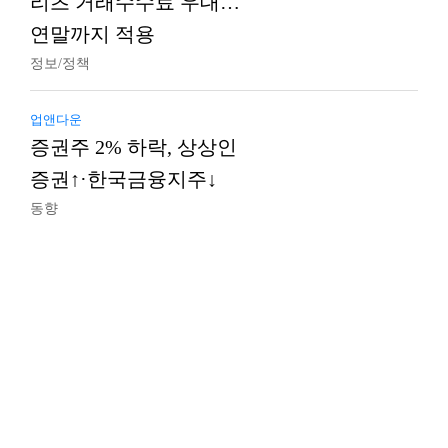
리츠 거래수수료 우대…
연말까지 적용
정보/정책
업앤다운
증권주 2% 하락, 상상인
증권↑·한국금융지주↓
동향