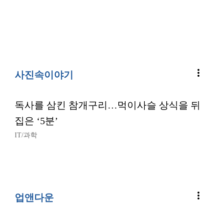
more_vert
사진속이야기
독사를 삼킨 참개구리…먹이사슬 상식을 뒤
집은 ‘5분’
IT/과학
more_vert
업앤다운