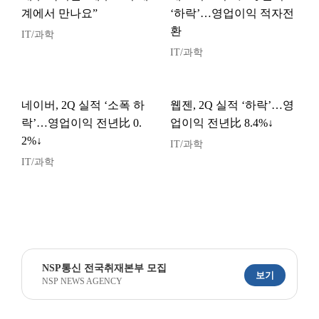
계에서 만나요”
‘하락’…영업이익 적자전
환
IT/과학
IT/과학
네이버, 2Q 실적 ‘소폭 하
웹젠, 2Q 실적 ‘하락’…영
락’…영업이익 전년比 0.
업이익 전년比 8.4%↓
2%↓
IT/과학
IT/과학
NSP통신 전국취재본부 모집
보기
NSP NEWS AGENCY