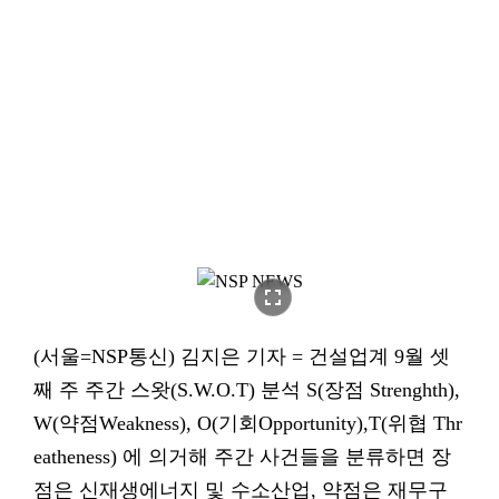
fullscreen
(서울=NSP통신) 김지은 기자 = 건설업계 9월 셋
째 주 주간 스왓(S.W.O.T) 분석 S(장점 Strenghth),
W(약점Weakness), O(기회Opportunity),T(위협 Thr
eatheness) 에 의거해 주간 사건들을 분류하면 장
점은 신재생에너지 및 수소산업, 약점은 재무구