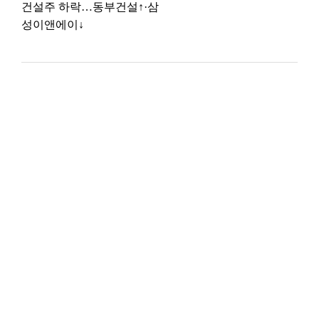
건설주 하락…동부건설↑·삼
성이앤에이↓