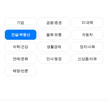
기업
금융/증권
IT/과학
건설/부동산
물류/유통
자동차
의학/건강
생활경제
정치/사회
연예/문화
인사/동정
신상품/리뷰
해명/반론