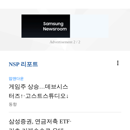
Advertisement
2 / 2
more_vert
NSP 리포트
업앤다운
게임주 상승…데브시스
터즈↑·고스트스튜디오↓
동향
삼성증권, 연금저축 ETF·