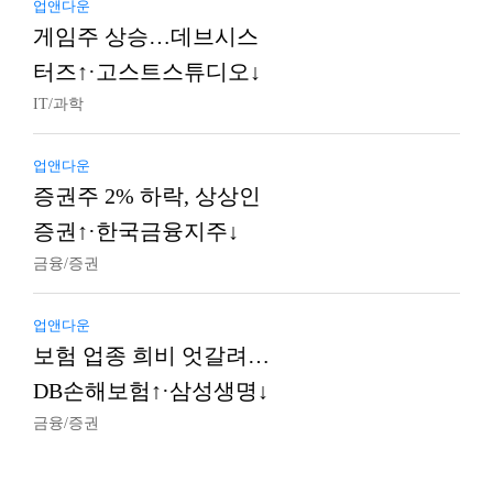
업앤다운
게임주 상승…데브시스
터즈↑·고스트스튜디오↓
IT/과학
업앤다운
증권주 2% 하락, 상상인
증권↑·한국금융지주↓
금융/증권
업앤다운
보험 업종 희비 엇갈려…
DB손해보험↑·삼성생명↓
금융/증권