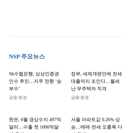
NSP 주요뉴스
Sh수협은행, 상상인증권
정부, 세제개편안에 전세
인수 추진…지주 전환 ‘승
대출까지 조인다…월세
부수’
난 무주택자 직격
금융/증권
금융/증권
한은, 6월 경상수지 497억
서울 아파트값 0.26% 상
달러…수출 첫 1000억달
승…매매·전세 오름폭 다