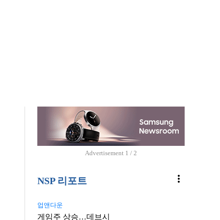
Advertisement
1 / 2
more_vert
NSP 리포트
업앤다운
게임주 상승…데브시