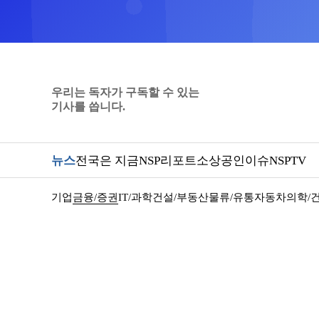
우리는 독자가 구독할 수 있는
기사를 씁니다.
뉴스
전국은 지금
NSP리포트
소상공인
이슈
NSPTV
기업
금융/증권
IT/과학
건설/부동산
물류/유통
자동차
의학/