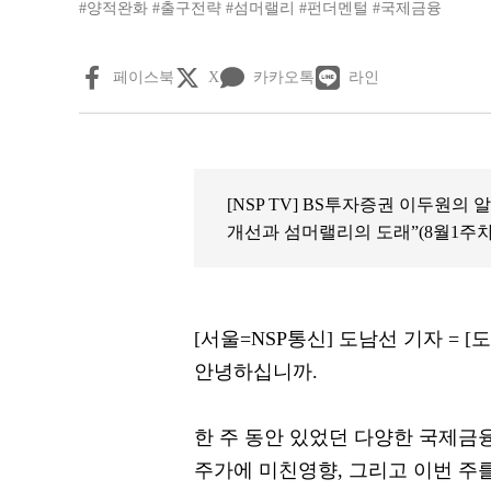
#양적완화
#출구전략
#섬머랠리
#펀더멘털
#국제금융
페이스북
X
카카오톡
라인
[NSP TV] BS투자증권 이두원
개선과 섬머랠리의 도래”(8월1주차
[서울=NSP통신] 도남선 기자 = [
안녕하십니까.
한 주 동안 있었던 다양한 국제
주가에 미친영향, 그리고 이번 주