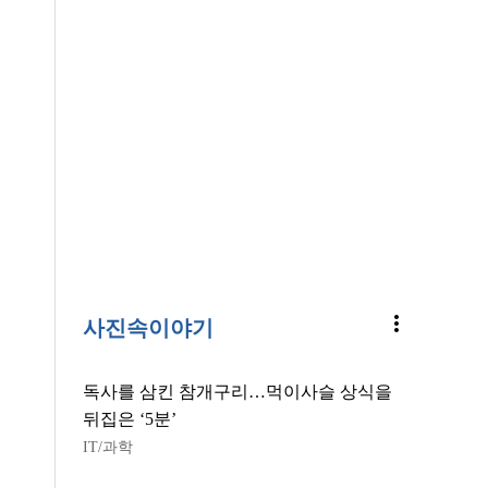
more_vert
사진속이야기
독사를 삼킨 참개구리…먹이사슬 상식을
뒤집은 ‘5분’
IT/과학