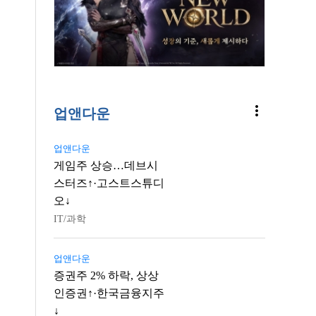
more_vert
업앤다운
업앤다운
게임주 상승…데브시
스터즈↑·고스트스튜디
오↓
IT/과학
업앤다운
증권주 2% 하락, 상상
인증권↑·한국금융지주
↓