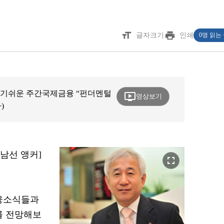
format_size
print
글자크기
인쇄
0명 읽는
의 알기쉬운 주간국제금융 “펀더멘털
ondemand_video
영상보기
)
도남선 앵커]
fullscreen
금융소식들과
를 전망해보