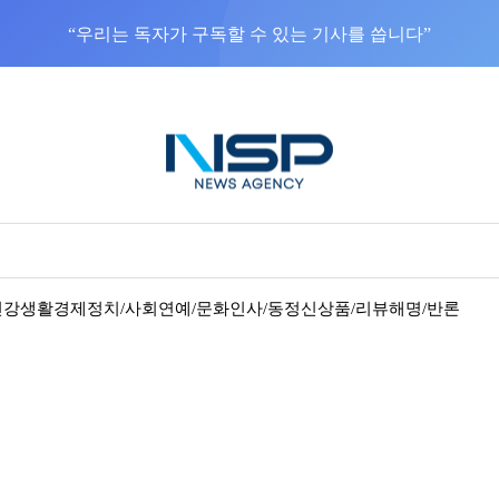
“우리는 독자가 구독할 수 있는 기사를 씁니다”
건강
생활경제
정치/사회
연예/문화
인사/동정
신상품/리뷰
해명/반론