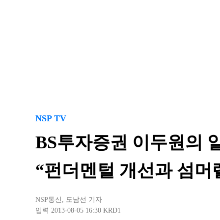
NSP TV
BS투자증권 이두원의 
“펀더멘털 개선과 섬머랠
NSP통신
,
도남선 기자
입력 2013-08-05 16:30
KRD1