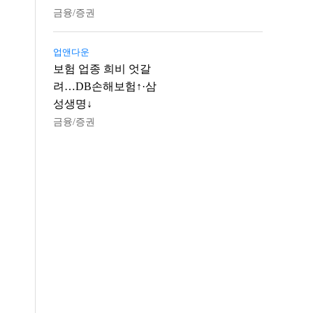
금융/증권
업앤다운
보험 업종 희비 엇갈
려…DB손해보험↑·삼
성생명↓
금융/증권