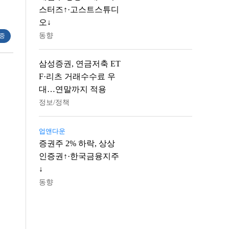
스터즈↑·고스트스튜디
오↓
동향
 중
삼성증권, 연금저축 ET
F·리츠 거래수수료 우
대…연말까지 적용
정보/정책
업앤다운
증권주 2% 하락, 상상
인증권↑·한국금융지주
↓
동향