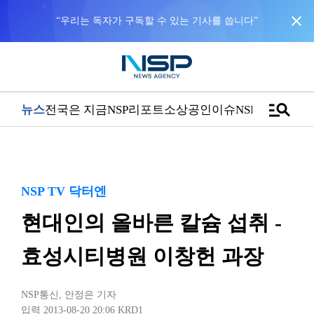
close
manage_search
뉴스
전국은 지금
NSP리포트
소상공인
이슈
NSPTV
NSP TV 닥터엔
현대인의 올바른 칼슘 섭취 -
효성시티병원 이창헌 과장
NSP통신
,
안정은 기자
입력 2013-08-20 20:06
KRD1