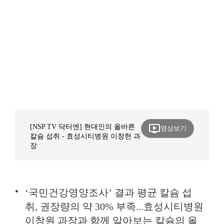
ondemand_video
[NSP TV 닥터엔] 현대인의 올바른
영상보기
칼슘 섭취 - 효성시티병원 이창헌 과
장
‘국민건강영양조사’ 결과 평균 칼슘 섭
취, 권장량의 약 30% 부족...효성시티병원
이창원 과장과 함께 알아보는 칼슘의 올