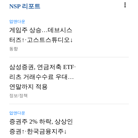
more_vert
NSP 리포트
업앤다운
게임주 상승…데브시스
터즈↑·고스트스튜디오↓
동향
삼성증권, 연금저축 ETF·
리츠 거래수수료 우대…
연말까지 적용
정보/정책
업앤다운
증권주 2% 하락, 상상인
증권↑·한국금융지주↓