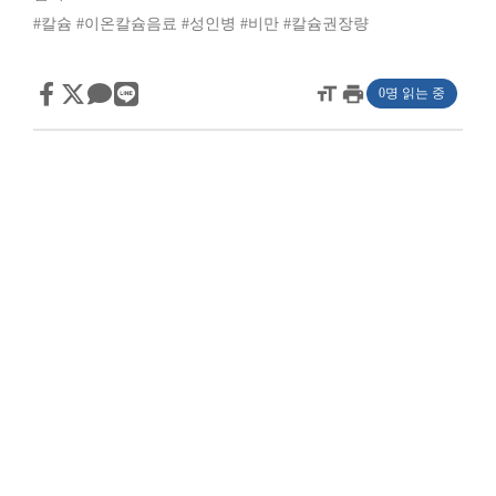
#칼슘
#이온칼슘음료
#성인병
#비만
#칼슘권장량
format_size
print
0명 읽는 중