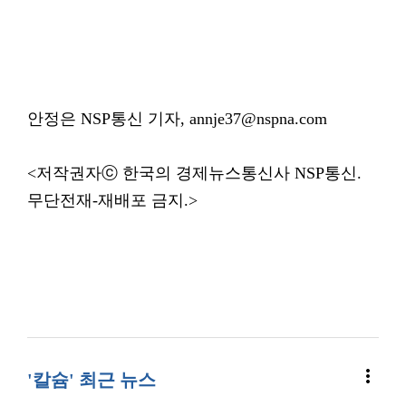
안정은 NSP통신 기자, annje37@nspna.com
<저작권자ⓒ 한국의 경제뉴스통신사 NSP통신.
무단전재-재배포 금지.>
more_vert
'칼슘' 최근 뉴스