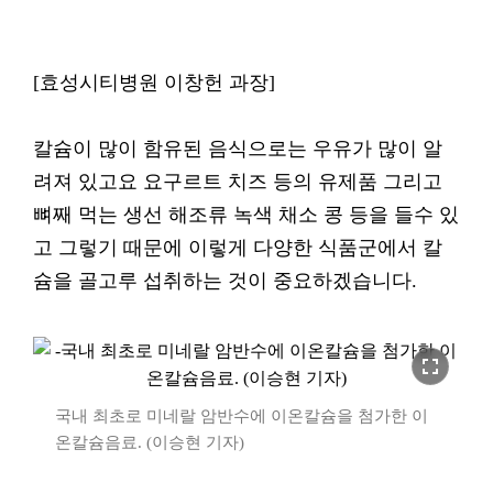
[효성시티병원 이창헌 과장]
칼슘이 많이 함유된 음식으로는 우유가 많이 알
려져 있고요 요구르트 치즈 등의 유제품 그리고
뼈째 먹는 생선 해조류 녹색 채소 콩 등을 들수 있
고 그렇기 때문에 이렇게 다양한 식품군에서 칼
슘을 골고루 섭취하는 것이 중요하겠습니다.
fullscreen
국내 최초로 미네랄 암반수에 이온칼슘을 첨가한 이
온칼슘음료. (이승현 기자)