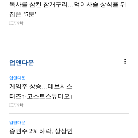
독사를 삼킨 참개구리…먹이사슬 상식을 뒤
집은 ‘5분’
IT/과학
more_vert
업앤다운
업앤다운
게임주 상승…데브시스
터즈↑·고스트스튜디오↓
IT/과학
업앤다운
증권주 2% 하락, 상상인