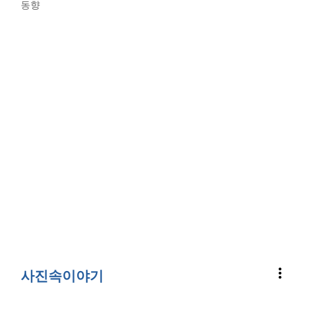
동향
more_vert
사진속이야기