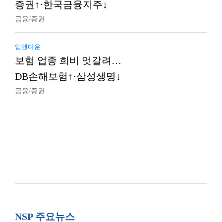
증권↑·한국금융지주↓
금융/증권
업앤다운
보험 업종 희비 엇갈려…
DB손해보험↑·삼성생명↓
금융/증권
NSP 주요뉴스