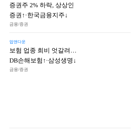
증권주 2% 하락, 상상인
증권↑·한국금융지주↓
금융/증권
업앤다운
보험 업종 희비 엇갈려…
DB손해보험↑·삼성생명↓
금융/증권