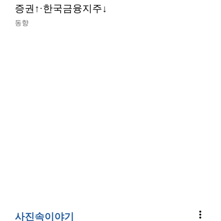
증권↑·한국금융지주↓
동향
more_vert
사진속이야기