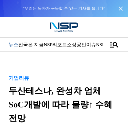
close
“우리는 독자가 구독할 수 있는 기사를 씁니다”
manage_search
뉴스
전국은 지금
NSP리포트
소상공인
이슈
NSPTV
기업리뷰
두산테스나, 완성차 업체
SoC개발에 따라 물량↑ 수혜
전망