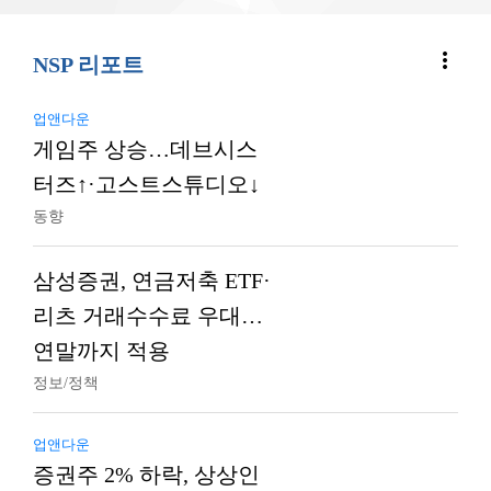
more_vert
NSP 리포트
업앤다운
게임주 상승…데브시스
터즈↑·고스트스튜디오↓
동향
삼성증권, 연금저축 ETF·
리츠 거래수수료 우대…
연말까지 적용
정보/정책
업앤다운
증권주 2% 하락, 상상인