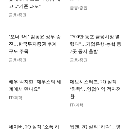
고..."기준 과도"
금융/증권
금융/증권
‘오너 3세’ 김동윤 상무 승
“700만 동포 금융시장 열
진…한국투자증권 후계
렸다”…기업은행·농협 등
구도 주목
7곳 동시 출발
금융/증권
금융/증권
배우 박지현 “제우스의 세
데브시스터즈, 2Q 실적
계에서 만나요”
‘하락’…영업이익 적자전
환
IT/과학
IT/과학
네이버, 2Q 실적 ‘소폭 하
웹젠, 2Q 실적 ‘하락’…영