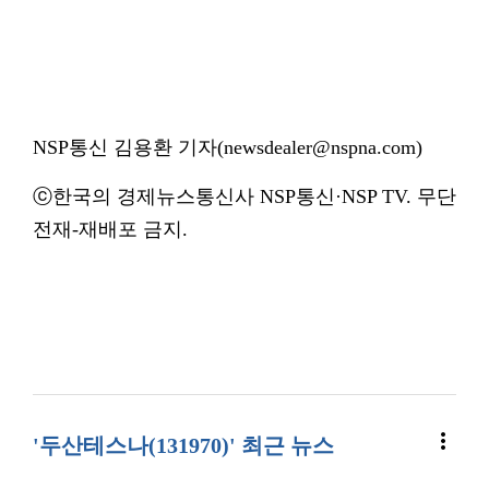
NSP통신 김용환 기자(newsdealer@nspna.com)
ⓒ한국의 경제뉴스통신사 NSP통신·NSP TV. 무단
전재-재배포 금지.
more_vert
'두산테스나(131970)' 최근 뉴스