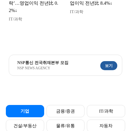
락’…영업이익 전년比 0.
업이익 전년比 8.4%↓
2%↓
IT/과학
IT/과학
NSP통신 전국취재본부 모집
보기
NSP NEWS AGENCY
기업
금융/증권
IT/과학
건설/부동산
물류/유통
자동차