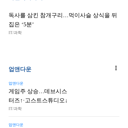
독사를 삼킨 참개구리…먹이사슬 상식을 뒤
집은 ‘5분’
IT/과학
more_vert
업앤다운
업앤다운
게임주 상승…데브시스
터즈↑·고스트스튜디오↓
IT/과학
업앤다운