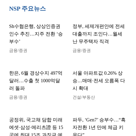
NSP 주요뉴스
Sh수협은행, 상상인증권
정부, 세제개편안에 전세
인수 추진…지주 전환 ‘승
대출까지 조인다…월세
부수’
난 무주택자 직격
금융/증권
금융/증권
한은, 6월 경상수지 497억
서울 아파트값 0.26% 상
달러…수출 첫 1000억달
승…매매·전세 오름폭 다
러 돌파
시 확대
금융/증권
건설/부동산
공정위, 국고채 담합 미래
파두, ‘Gen7’ 승부수…“흑
에셋·삼성·메리츠證 등 15
자전환 1년 만에 체급 키
곳에 최대 15조 과징금 예
운다”