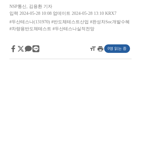
NSP통신
,
김용환 기자
입력 2024-05-28 10:08
업데이트 2024-05-28 13:10
KRX7
#두산테스나(131970)
#반도체테스트산업
#완성차Soc개발수혜
#차량용반도체테스트
#두산테스나실적전망
format_size
print
0명 읽는 중