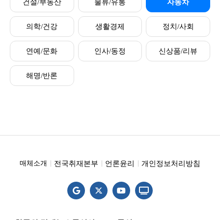
건설/부동산
물류/유통
자동차
의학/건강
생활경제
정치/사회
연예/문화
인사/동정
신상품/리뷰
해명/반론
전국취재본부
언론윤리
개인정보처리방침
매체소개