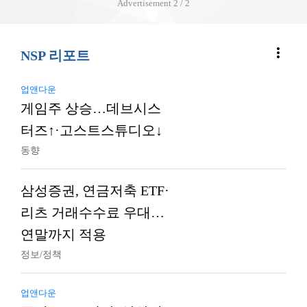
Advertisement
2 / 2
more_vert
NSP 리포트
업앤다운
게임주 상승…데브시스
터즈↑·고스트스튜디오↓
동향
삼성증권, 연금저축 ETF·
리츠 거래수수료 우대…
연말까지 적용
정보/정책
업앤다운