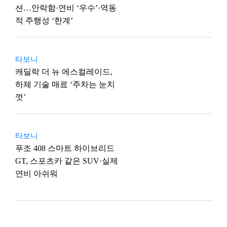
션…안락함·연비 ‘우수’·역동
적 주행성 ‘한계’
타보니
캐딜락 더 뉴 에스컬레이드,
하체 기술 매료 ‘주차는 눈치
껏’
타보니
푸조 408 스마트 하이브리드
GT, 스포츠카 같은 SUV·실제
연비 아쉬워