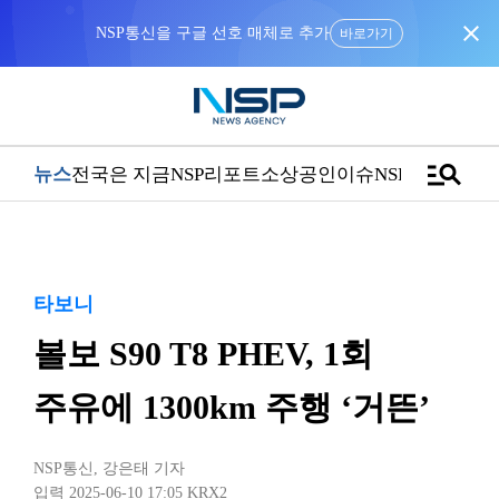
close
NSP통신을 구글 선호 매체로 추가
바로가기
manage_search
뉴스
전국은 지금
NSP리포트
소상공인
이슈
NSPTV
타보니
볼보 S90 T8 PHEV, 1회
주유에 1300km 주행 ‘거뜬’
NSP통신
,
강은태 기자
입력 2025-06-10 17:05
KRX2