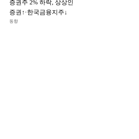
증권주 2% 하락, 상상인
증권↑·한국금융지주↓
동향