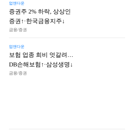
업앤다운
증권주 2% 하락, 상상인
증권↑·한국금융지주↓
금융/증권
업앤다운
보험 업종 희비 엇갈려…
DB손해보험↑·삼성생명↓
금융/증권