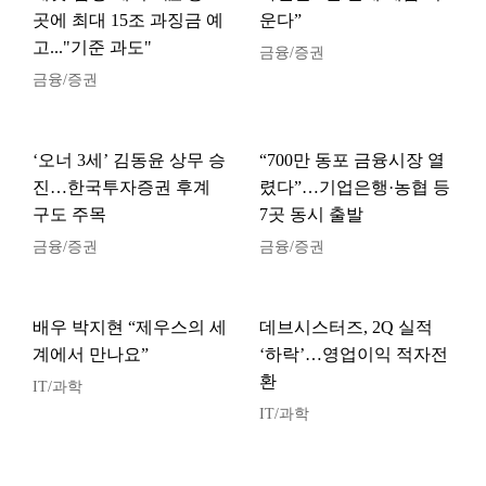
곳에 최대 15조 과징금 예
운다”
고..."기준 과도"
금융/증권
금융/증권
‘오너 3세’ 김동윤 상무 승
“700만 동포 금융시장 열
진…한국투자증권 후계
렸다”…기업은행·농협 등
구도 주목
7곳 동시 출발
금융/증권
금융/증권
배우 박지현 “제우스의 세
데브시스터즈, 2Q 실적
계에서 만나요”
‘하락’…영업이익 적자전
환
IT/과학
IT/과학