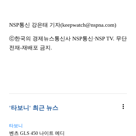
NSP통신 강은태 기자(keepwatch@nspna.com)
ⓒ한국의 경제뉴스통신사 NSP통신·NSP TV. 무단
전재-재배포 금지.
more_vert
'타보니' 최근 뉴스
타보니
벤츠 GLS 450 나이트 에디