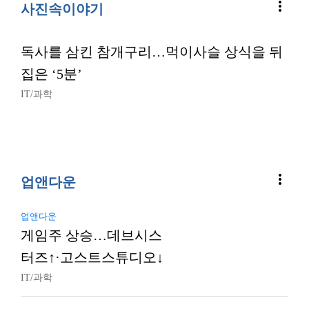
more_vert
사진속이야기
독사를 삼킨 참개구리…먹이사슬 상식을 뒤
집은 ‘5분’
IT/과학
more_vert
업앤다운
업앤다운
게임주 상승…데브시스
터즈↑·고스트스튜디오↓
IT/과학