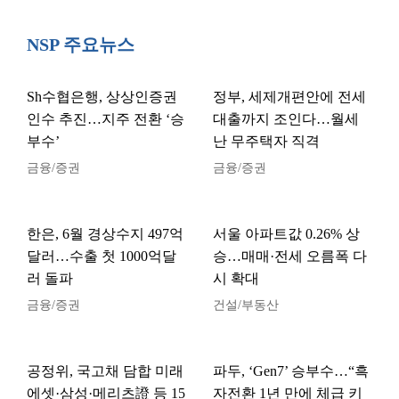
NSP 주요뉴스
Sh수협은행, 상상인증권
정부, 세제개편안에 전세
인수 추진…지주 전환 ‘승
대출까지 조인다…월세
부수’
난 무주택자 직격
금융/증권
금융/증권
한은, 6월 경상수지 497억
서울 아파트값 0.26% 상
달러…수출 첫 1000억달
승…매매·전세 오름폭 다
러 돌파
시 확대
금융/증권
건설/부동산
공정위, 국고채 담합 미래
파두, ‘Gen7’ 승부수…“흑
에셋·삼성·메리츠證 등 15
자전환 1년 만에 체급 키