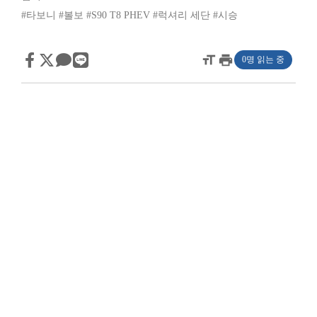
#타보니
#볼보
#S90 T8 PHEV
#럭셔리 세단
#시승
format_size
print
0명 읽는 중