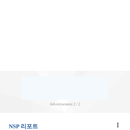
Advertisement
2 / 2
more_vert
NSP 리포트