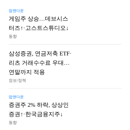
업앤다운
게임주 상승…데브시스
터즈↑·고스트스튜디오↓
동향
삼성증권, 연금저축 ETF·
리츠 거래수수료 우대…
연말까지 적용
정보/정책
업앤다운
증권주 2% 하락, 상상인
증권↑·한국금융지주↓
동향