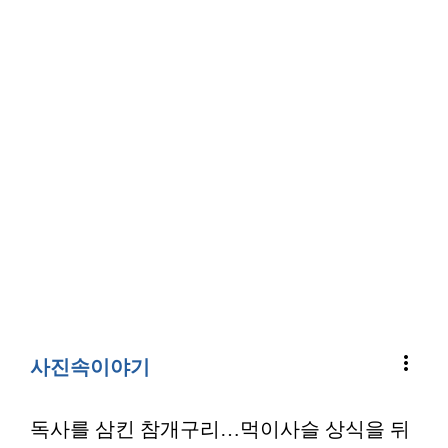
more_vert
사진속이야기
독사를 삼킨 참개구리…먹이사슬 상식을 뒤