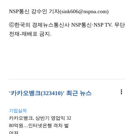
NSP통신 강수인 기자(sink606@nspna.com)
ⓒ한국의 경제뉴스통신사 NSP통신·NSP TV. 무단
전재-재배포 금지.
more_vert
'카카오뱅크(323410)' 최근 뉴스
기업실적
카카오뱅크, 상반기 영업익 32
80억원…인터넷은행 격차 벌
어져