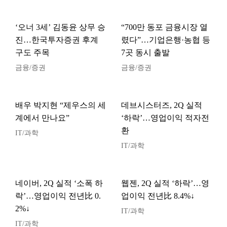
‘오너 3세’ 김동윤 상무 승
“700만 동포 금융시장 열
진…한국투자증권 후계
렸다”…기업은행·농협 등
구도 주목
7곳 동시 출발
금융/증권
금융/증권
배우 박지현 “제우스의 세
데브시스터즈, 2Q 실적
계에서 만나요”
‘하락’…영업이익 적자전
환
IT/과학
IT/과학
네이버, 2Q 실적 ‘소폭 하
웹젠, 2Q 실적 ‘하락’…영
락’…영업이익 전년比 0.
업이익 전년比 8.4%↓
2%↓
IT/과학
IT/과학