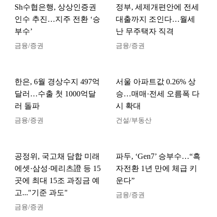
Sh수협은행, 상상인증권
정부, 세제개편안에 전세
인수 추진…지주 전환 ‘승
대출까지 조인다…월세
부수’
난 무주택자 직격
금융/증권
금융/증권
한은, 6월 경상수지 497억
서울 아파트값 0.26% 상
달러…수출 첫 1000억달
승…매매·전세 오름폭 다
러 돌파
시 확대
금융/증권
건설/부동산
공정위, 국고채 담합 미래
파두, ‘Gen7’ 승부수…“흑
에셋·삼성·메리츠證 등 15
자전환 1년 만에 체급 키
곳에 최대 15조 과징금 예
운다”
고..."기준 과도"
금융/증권
금융/증권