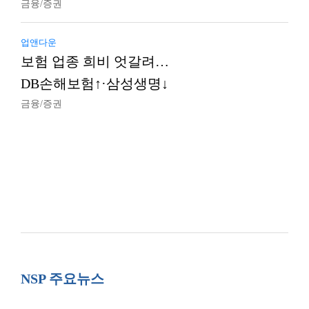
금융/증권
업앤다운
보험 업종 희비 엇갈려…
DB손해보험↑·삼성생명↓
금융/증권
NSP 주요뉴스