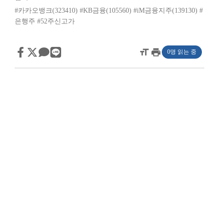
#카카오뱅크(323410)
#KB금융(105560)
#iM금융지주(139130)
#
은행주
#52주신고가
format_size
print
0명 읽는 중