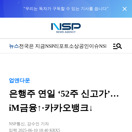
close
“우리는 독자가 구독할 수 있는 기사를 씁니다”
manage_search
뉴스
전국은 지금
NSP리포트
소상공인
이슈
NSPTV
업앤다운
은행주 연일 ‘52주 신고가’…
iM금융↑·카카오뱅크↓
NSP통신
,
강수인 기자
입력 2025-06-10 18:40
KRX5