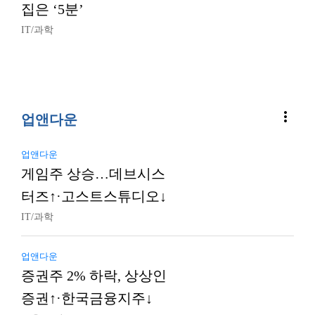
집은 ‘5분’
IT/과학
more_vert
업앤다운
업앤다운
게임주 상승…데브시스
터즈↑·고스트스튜디오↓
IT/과학
업앤다운
증권주 2% 하락, 상상인
증권↑·한국금융지주↓