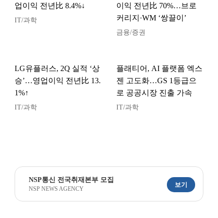
업이익 전년比 8.4%↓
이익 전년比 70%…브로
커리지·WM ‘쌍끌이’
IT/과학
금융/증권
LG유플러스, 2Q 실적 ‘상
플래티어, AI 플랫폼 엑스
승’…영업이익 전년比 13.
젠 고도화…GS 1등급으
1%↑
로 공공시장 진출 가속
IT/과학
IT/과학
NSP통신 전국취재본부 모집
보기
NSP NEWS AGENCY