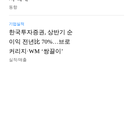
동향
기업실적
한국투자증권, 상반기 순
이익 전년比 70%…브로
커리지·WM ‘쌍끌이’
실적/매출