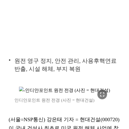
원전 영구 정지, 안전 관리, 사용후핵연료
반출, 시설 해체, 부지 복원
fullscreen
인디안포인트 원전 전경 (사진 = 현대건설)
(서울=NSP통신) 강은태 기자 = 현대건설(000720)
이 국내 건설사 최초로 미국 원전 해체 사업에 참