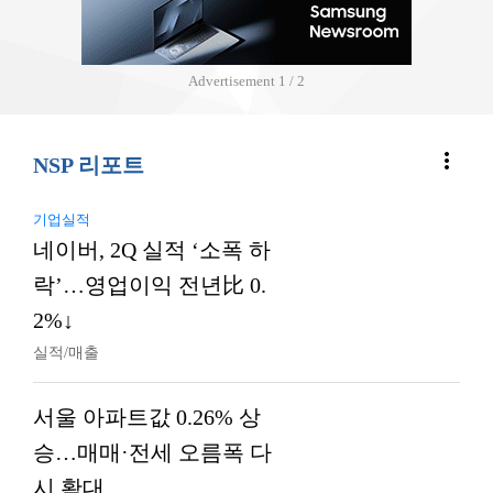
Advertisement
2 / 2
more_vert
NSP 리포트
기업실적
네이버, 2Q 실적 ‘소폭 하
락’…영업이익 전년比 0.
2%↓
실적/매출
서울 아파트값 0.26% 상
승…매매·전세 오름폭 다
시 확대