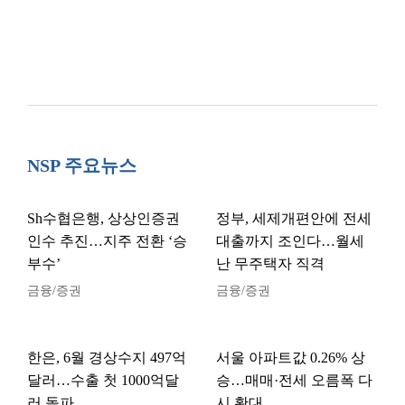
NSP 주요뉴스
Sh수협은행, 상상인증권
정부, 세제개편안에 전세
인수 추진…지주 전환 ‘승
대출까지 조인다…월세
부수’
난 무주택자 직격
금융/증권
금융/증권
한은, 6월 경상수지 497억
서울 아파트값 0.26% 상
달러…수출 첫 1000억달
승…매매·전세 오름폭 다
러 돌파
시 확대