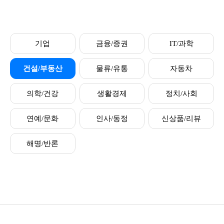
기업
금융/증권
IT/과학
건설/부동산
물류/유통
자동차
의학/건강
생활경제
정치/사회
연예/문화
인사/동정
신상품/리뷰
해명/반론