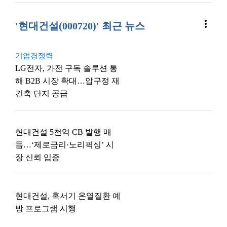
more_vert
'현대건설(000720)' 최근 뉴스
기업경쟁력
LG전자, 가전 구독 솔루션 통
해 B2B 시장 확대…압구정 재
건축 단지 공급
현대건설 5천억 CB 발행 매
듭…‘제로금리·노리픽싱’ 시
장 신뢰 입증
현대건설, 혹서기 온열질환 예
방 프로그램 시행