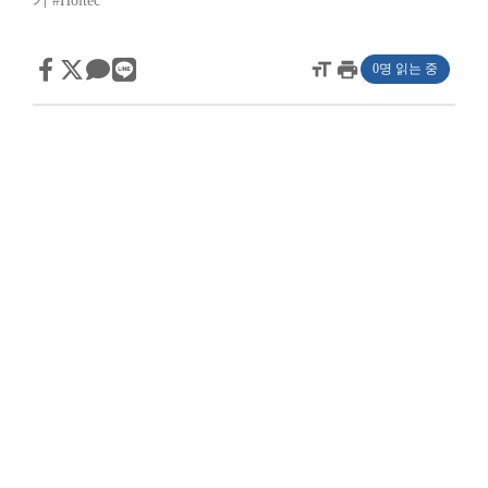
기
#Holtec
format_size
print
0명 읽는 중