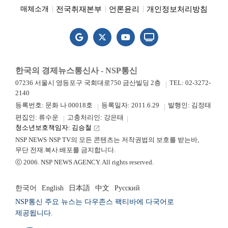
전국취재본부
언론윤리
개인정보처리방침
매체소개
한국의 경제뉴스통신사 - NSP통신
07236 서울시 영등포구 국회대로750 금산빌딩 2층
TEL: 02-3272-
2140
등록번호: 문화 나 00018호
등록일자: 2011.6.29
발행인: 김정태
편집인: 류수운
고충처리인: 강은태
청소년보호책임자: 김승철
launch
NSP NEWS·NSP TV의 모든 콘텐츠는 저작권법의 보호를 받는바,
무단 전재.복사.배포를 금지합니다.
ⓒ 2006. NSP NEWS AGENCY. All rights reserved.
한국어
English
日本語
中文
Русский
NSP통신 주요 뉴스는 다우존스 팩티바에 다국어로
제공됩니다.