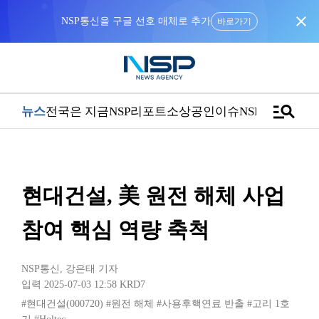
close
NSP통신을 구글 선호 매체로 추가
바로가기
manage_search
뉴스
전국은 지금
NSP리포트
소상공인
이슈
NSPTV
현대건설, 美 원전 해체 사업
참여 핵심 역량 축척
NSP통신
,
강은태 기자
입력 2025-07-03 12:58
KRD7
#현대건설(000720)
#원전 해체
#사용후핵연료 반출
#고리 1호