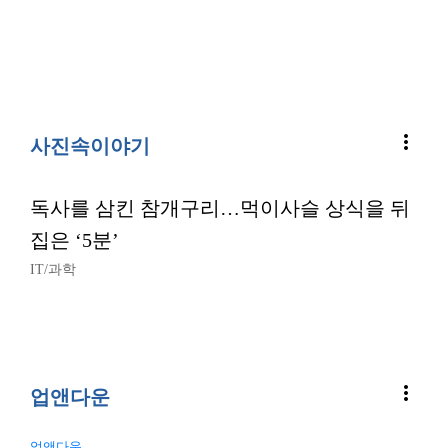
more_vert
사진속이야기
독사를 삼킨 참개구리…먹이사슬 상식을 뒤
집은 ‘5분’
IT/과학
more_vert
업앤다운
업앤다운