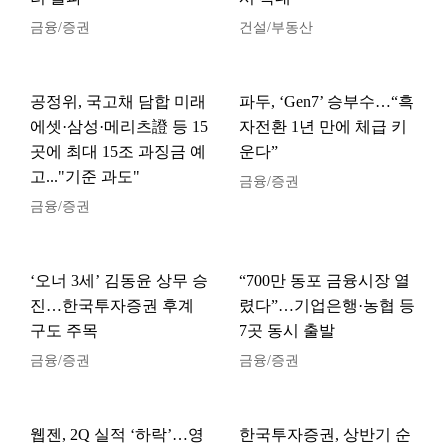
금융/증권
건설/부동산
공정위, 국고채 담합 미래
파두, ‘Gen7’ 승부수…“흑
에셋·삼성·메리츠證 등 15
자전환 1년 만에 체급 키
곳에 최대 15조 과징금 예
운다”
고..."기준 과도"
금융/증권
금융/증권
‘오너 3세’ 김동윤 상무 승
“700만 동포 금융시장 열
진…한국투자증권 후계
렸다”…기업은행·농협 등
구도 주목
7곳 동시 출발
금융/증권
금융/증권
웹젠, 2Q 실적 ‘하락’…영
한국투자증권, 상반기 순