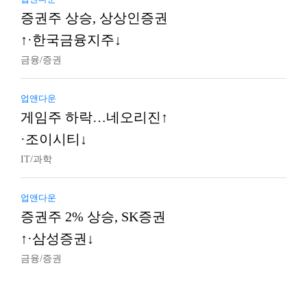
증권주 상승, 상상인증권
↑·한국금융지주↓
금융/증권
업앤다운
게임주 하락…네오리진↑
·조이시티↓
IT/과학
업앤다운
증권주 2% 상승, SK증권
↑·삼성증권↓
금융/증권