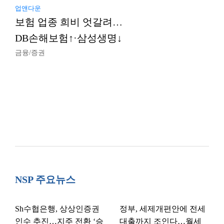
업앤다운
보험 업종 희비 엇갈려…
DB손해보험↑·삼성생명↓
금융/증권
NSP 주요뉴스
Sh수협은행, 상상인증권
정부, 세제개편안에 전세
인수 추진…지주 전환 ‘승
대출까지 조인다…월세