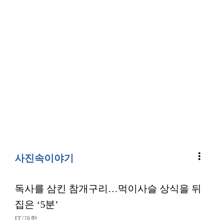
more_vert
사진속이야기
독사를 삼킨 참개구리…먹이사슬 상식을 뒤
집은 ‘5분’
IT/과학