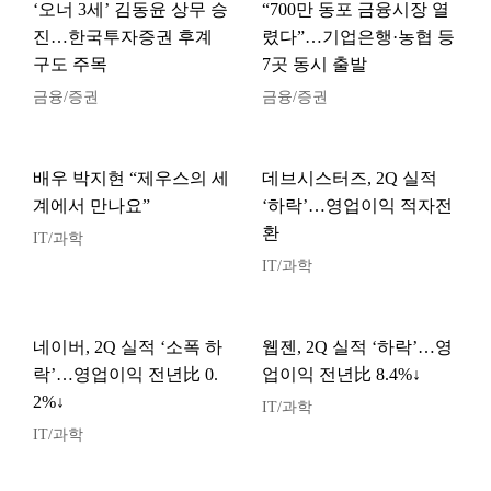
‘오너 3세’ 김동윤 상무 승
“700만 동포 금융시장 열
진…한국투자증권 후계
렸다”…기업은행·농협 등
구도 주목
7곳 동시 출발
금융/증권
금융/증권
배우 박지현 “제우스의 세
데브시스터즈, 2Q 실적
계에서 만나요”
‘하락’…영업이익 적자전
환
IT/과학
IT/과학
네이버, 2Q 실적 ‘소폭 하
웹젠, 2Q 실적 ‘하락’…영
락’…영업이익 전년比 0.
업이익 전년比 8.4%↓
2%↓
IT/과학
IT/과학