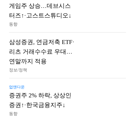
게임주 상승…데브시스
터즈↑·고스트스튜디오↓
동향
삼성증권, 연금저축 ETF·
리츠 거래수수료 우대…
연말까지 적용
정보/정책
업앤다운
증권주 2% 하락, 상상인
증권↑·한국금융지주↓
동향