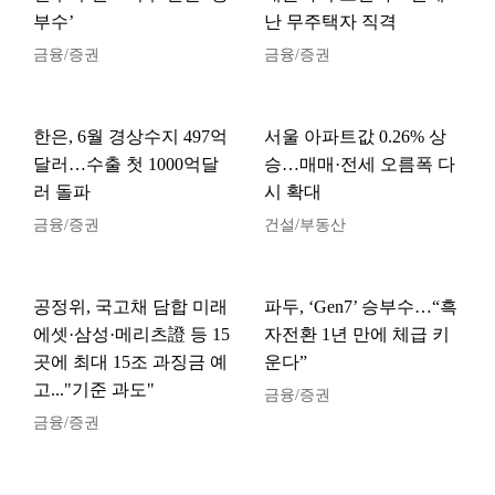
부수’
난 무주택자 직격
금융/증권
금융/증권
한은, 6월 경상수지 497억
서울 아파트값 0.26% 상
달러…수출 첫 1000억달
승…매매·전세 오름폭 다
러 돌파
시 확대
금융/증권
건설/부동산
공정위, 국고채 담합 미래
파두, ‘Gen7’ 승부수…“흑
에셋·삼성·메리츠證 등 15
자전환 1년 만에 체급 키
곳에 최대 15조 과징금 예
운다”
고..."기준 과도"
금융/증권
금융/증권