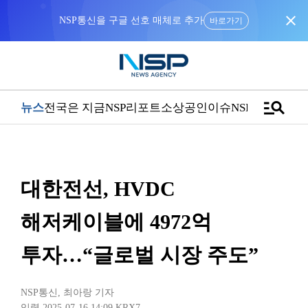
close
NSP통신을 구글 선호 매체로 추가
바로가기
manage_search
뉴스
전국은 지금
NSP리포트
소상공인
이슈
NSPTV
대한전선, HVDC
해저케이블에 4972억
투자…“글로벌 시장 주도”
NSP통신
,
최아랑 기자
입력 2025-07-16 14:09
KRX7