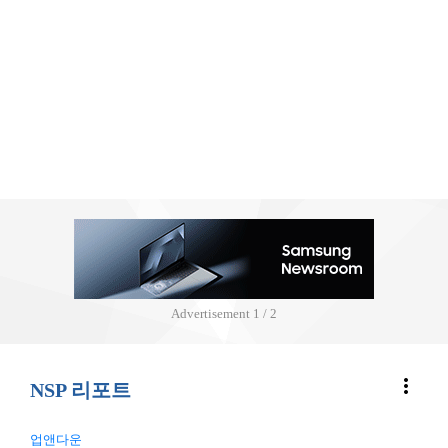
Advertisement
2 / 2
more_vert
NSP 리포트
업앤다운