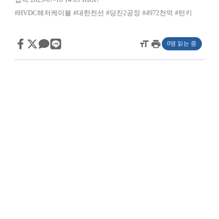
#HVDC해저케이블
#대한전선
#당진2공장
#4972천억
#턴키
format_size
print
0명 읽는 중