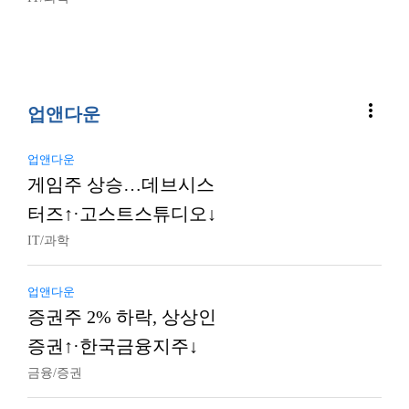
more_vert
업앤다운
업앤다운
게임주 상승…데브시스
터즈↑·고스트스튜디오↓
IT/과학
업앤다운
증권주 2% 하락, 상상인
증권↑·한국금융지주↓
금융/증권