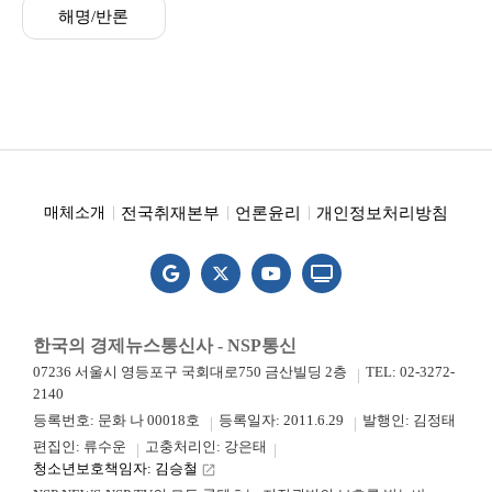
해명/반론
전국취재본부
언론윤리
개인정보처리방침
매체소개
한국의 경제뉴스통신사 - NSP통신
07236 서울시 영등포구 국회대로750 금산빌딩 2층
TEL: 02-3272-
2140
등록번호: 문화 나 00018호
등록일자: 2011.6.29
발행인: 김정태
편집인: 류수운
고충처리인: 강은태
청소년보호책임자: 김승철
launch