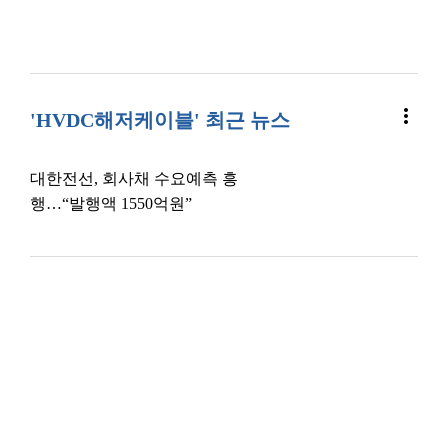
more_vert
'HVDC해저케이블' 최근 뉴스
대한전선, 회사채 수요예측 흥
행…“발행액 1550억원”