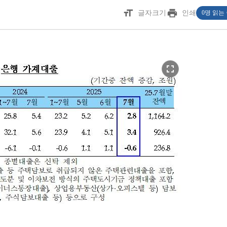
format_size
print
글자크기
인쇄
0명 읽는
fullscreen