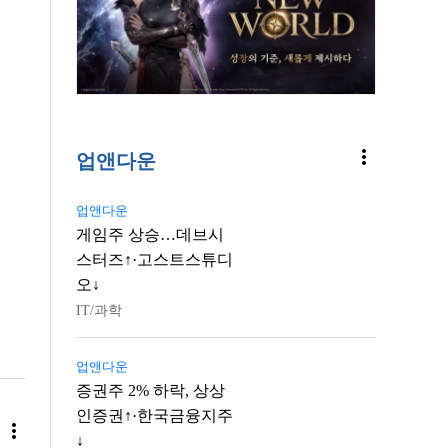
more_vert
업앤다운
업앤다운
게임주 상승…데브시
스터즈↑·고스트스튜디
오↓
IT/과학
업앤다운
증권주 2% 하락, 상상
인증권↑·한국금융지주
more_vert
↓