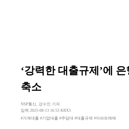
‘강력한 대출규제’에 
축소
NSP통신
,
강수인 기자
입력 2025-08-13 16:53
KRX5
#가계대출
#기업대출
#주담대
#대출규제
#아파트매매