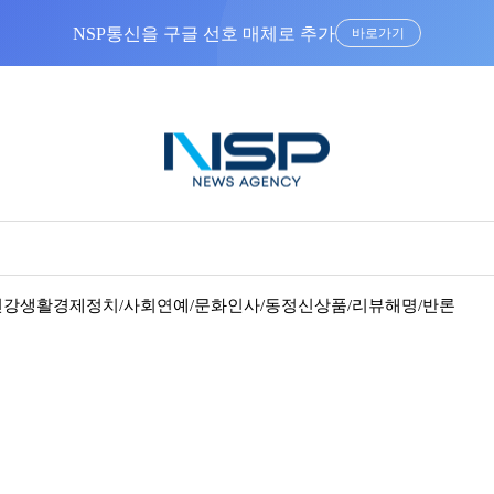
“우리는 독자가 구독할 수 있는 기사를 씁니다”
건강
생활경제
정치/사회
연예/문화
인사/동정
신상품/리뷰
해명/반론