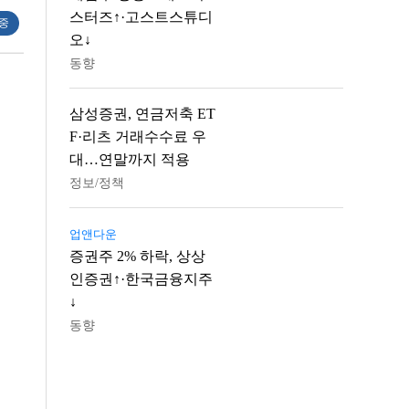
스터즈↑·고스트스튜디
 중
오↓
동향
삼성증권, 연금저축 ET
F·리츠 거래수수료 우
대…연말까지 적용
정보/정책
업앤다운
증권주 2% 하락, 상상
인증권↑·한국금융지주
↓
동향