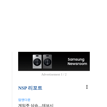
폭
Advertisement
2 / 2
more_vert
NSP 리포트
업앤다운
게임주 상승…데브시