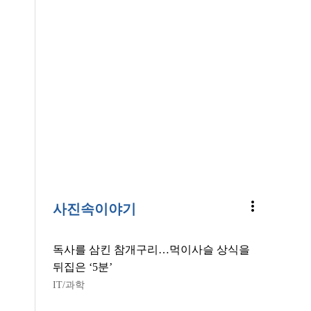
more_vert
사진속이야기
독사를 삼킨 참개구리…먹이사슬 상식을
뒤집은 ‘5분’
IT/과학