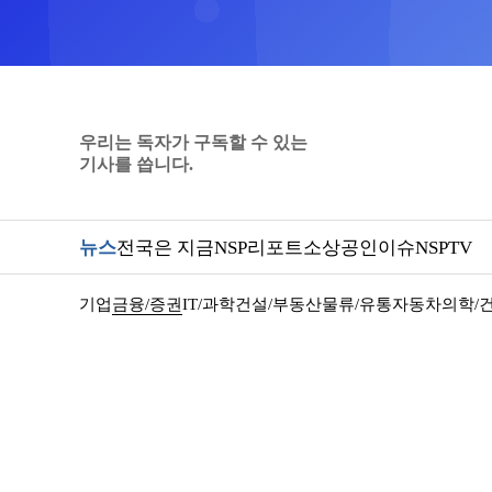
우리는 독자가 구독할 수 있는
기사를 씁니다.
뉴스
전국은 지금
NSP리포트
소상공인
이슈
NSPTV
기업
금융/증권
IT/과학
건설/부동산
물류/유통
자동차
의학/