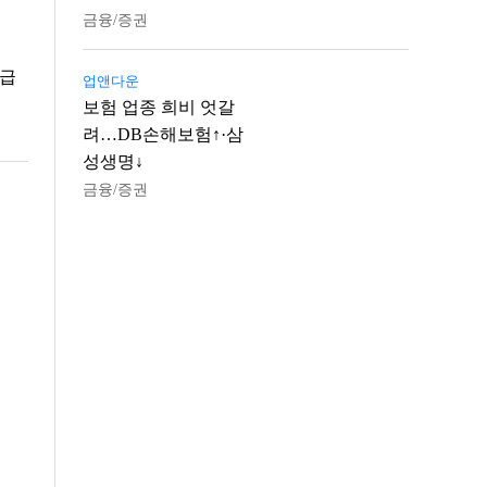
금융/증권
 급
업앤다운
보험 업종 희비 엇갈
려…DB손해보험↑·삼
성생명↓
금융/증권