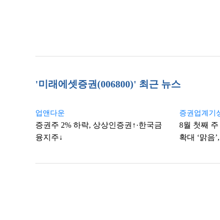
'미래에셋증권(006800)' 최근 뉴스
업앤다운
증권업계기
증권주 2% 하락, 상상인증권↑·한국금
8월 첫째 
융지주↓
확대 ‘맑음’,