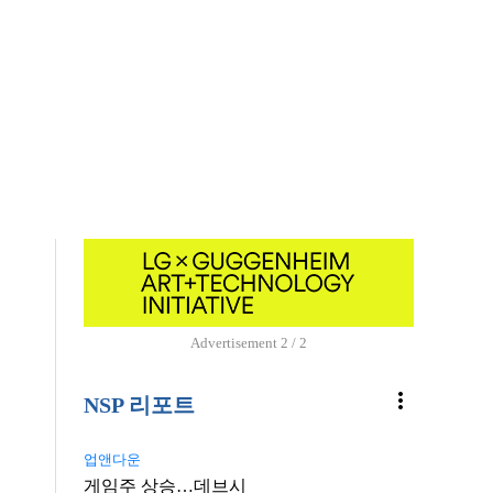
Advertisement
2 / 2
more_vert
NSP 리포트
업앤다운
게임주 상승…데브시