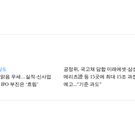
공정위, 국고채 담합 미래에셋·삼
상도
주 맑음 우세…실적·신사업
메리츠證 등 15곳에 최대 15조 과
 IPO 부진은 ‘흐림’
예고..."기준 과도"