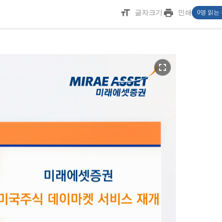
format_size
print
글자크기
인쇄
0명 읽는
fullscreen