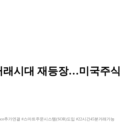
 거래시대 재등장…미국주식
ruce추가연결
#스마트주문시스템(SOR)도입
#22시간45분거래가능