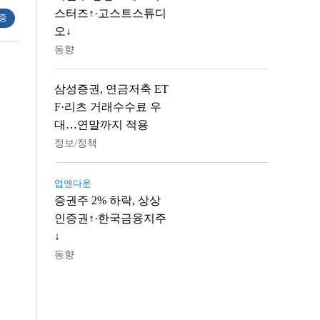
스터즈↑·고스트스튜디
 중
오↓
동향
삼성증권, 연금저축 ET
F·리츠 거래수수료 우
대…연말까지 적용
정보/정책
업앤다운
증권주 2% 하락, 상상
인증권↑·한국금융지주
↓
동향