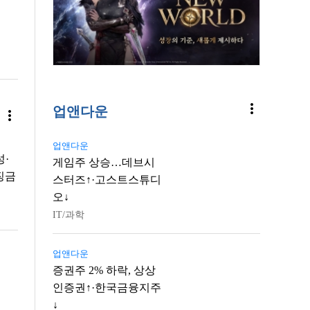
more_vert
업앤다운
more_vert
업앤다운
성·
게임주 상승…데브시
징금
스터즈↑·고스트스튜디
오↓
IT/과학
업앤다운
증권주 2% 하락, 상상
인증권↑·한국금융지주
↓