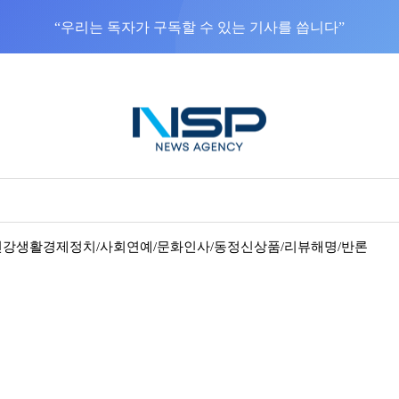
“우리는 독자가 구독할 수 있는 기사를 씁니다”
건강
생활경제
정치/사회
연예/문화
인사/동정
신상품/리뷰
해명/반론