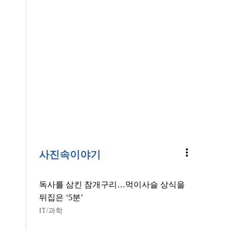
more_vert
사진속이야기
독사를 삼킨 참개구리…먹이사슬 상식을
뒤집은 ‘5분’
IT/과학