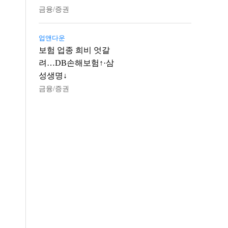
금융/증권
업앤다운
보험 업종 희비 엇갈
려…DB손해보험↑·삼
성생명↓
금융/증권