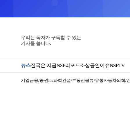
우리는 독자가 구독할 수 있는
기사를 씁니다.
뉴스
전국은 지금
NSP리포트
소상공인
이슈
NSPTV
기업
금융/증권
IT/과학
건설/부동산
물류/유통
자동차
의학/