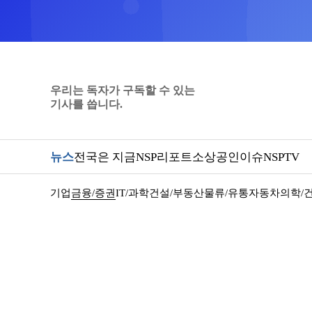
우리는 독자가 구독할 수 있는
기사를 씁니다.
뉴스
전국은 지금
NSP리포트
소상공인
이슈
NSPTV
기업
금융/증권
IT/과학
건설/부동산
물류/유통
자동차
의학/