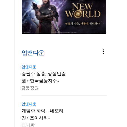
more_vert
업앤다운
업앤다운
증권주 상승, 상상인증
권↑·한국금융지주↓
금융/증권
업앤다운
게임주 하락…네오리
진↑·조이시티↓
IT/과학