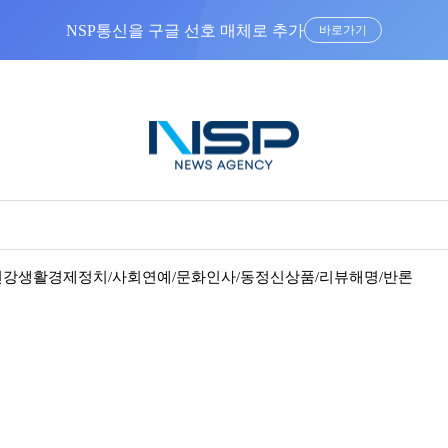
NSP통신을 구글 선호 매체로 추가
바로가기
건강
생활경제
정치/사회
연예/문화
인사/동정
신상품/리뷰
해명/반론