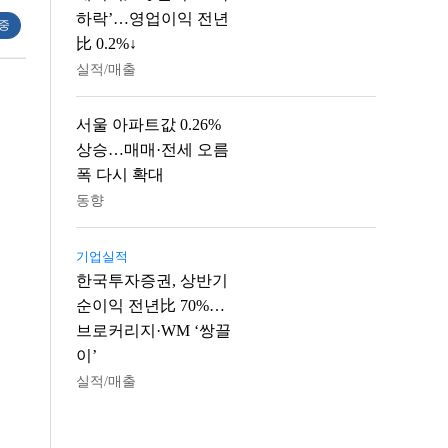
하락’…영업이익 전년
 중
比 0.2%↓
실적/매출
서울 아파트값 0.26%
상승…매매·전세 오름
폭 다시 확대
동향
기업실적
한국투자증권, 상반기
순이익 전년比 70%…
브로커리지·WM ‘쌍끌
이’
실적/매출