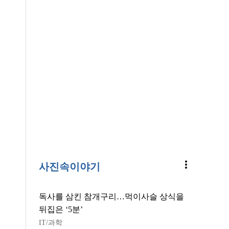
more_vert
사진속이야기
독사를 삼킨 참개구리…먹이사슬 상식을
뒤집은 ‘5분’
IT/과학