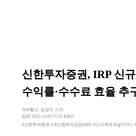
신한투자증권, IRP 신규
수익률·수수료 효율 추
NSP통신
,
임성수 기자
입력 2025-12-03 15:25
KRD7
#신한투자증권
#개인형퇴직연금(IRP)
#신규계좌개설135%↑