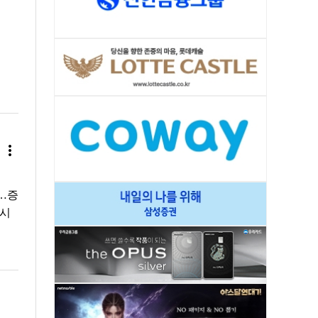
more_vert
개…증
 시