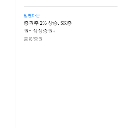
업앤다운
증권주 2% 상승, SK증
권↑·삼성증권↓
금융/증권