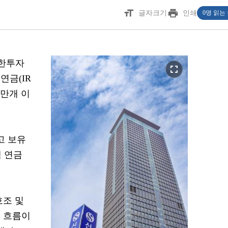
format_size
print
글자크기
인쇄
0명 읽는
신한투자
fullscreen
연금(IR
2만개 이
고 보유
액 연금
.
호조 및
 흐름이