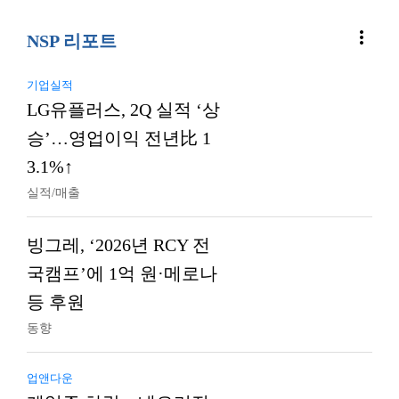
more_vert
NSP 리포트
기업실적
LG유플러스, 2Q 실적 ‘상
승’…영업이익 전년比 1
3.1%↑
실적/매출
빙그레, ‘2026년 RCY 전
국캠프’에 1억 원·메로나
등 후원
동향
업앤다운