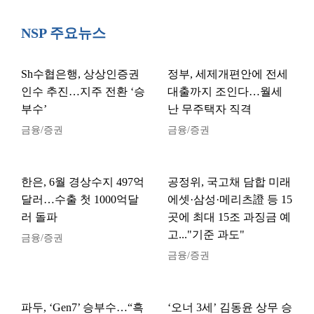
NSP 주요뉴스
Sh수협은행, 상상인증권
정부, 세제개편안에 전세
인수 추진…지주 전환 ‘승
대출까지 조인다…월세
부수’
난 무주택자 직격
금융/증권
금융/증권
한은, 6월 경상수지 497억
공정위, 국고채 담합 미래
달러…수출 첫 1000억달
에셋·삼성·메리츠證 등 15
러 돌파
곳에 최대 15조 과징금 예
고..."기준 과도"
금융/증권
금융/증권
파두, ‘Gen7’ 승부수…“흑
‘오너 3세’ 김동윤 상무 승