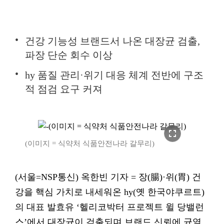
건강 기능성 브랜드서 나온 대장균 검출,
파장 단순 회수 이상
hy 품질 관리·위기 대응 체계 전반에 구조
적 점검 요구 커져
fullscreen
(이미지 = 식약처 식품안전나라 갈무리)
(서울=NSP통신) 옥한빈 기자 = 장(腸)·위(胃) 건
강을 핵심 가치로 내세워온 hy(옛 한국야쿠르트)
의 대표 발효유 ‘헬리코박터 프로젝트 윌 당밸런
스’에서 대장균이 검출되며 브랜드 신뢰에 균열