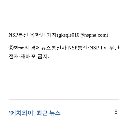
NSP통신 옥한빈 기자(gksqls010@nspna.com)
ⓒ한국의 경제뉴스통신사 NSP통신·NSP TV. 무단
전재-재배포 금지.
more_vert
'에치와이' 최근 뉴스