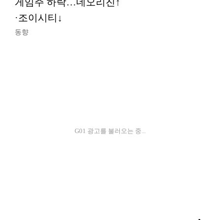
게임주 하락…네오리진↑
·조이시티↓
동향
G01 광고를 불러오는 중...