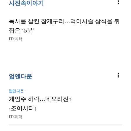
more_vert
사진속이야기
독사를 삼킨 참개구리…먹이사슬 상식을 뒤
집은 ‘5분’
IT/과학
more_vert
업앤다운
업앤다운
게임주 하락…네오리진↑
·조이시티↓
IT/과학