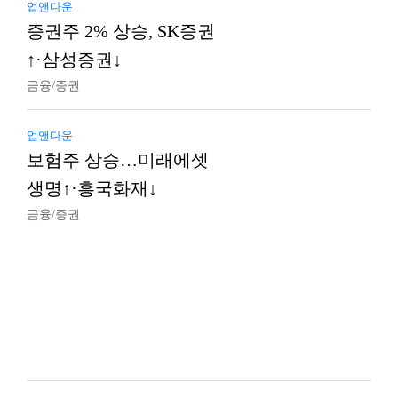
업앤다운
증권주 2% 상승, SK증권
↑·삼성증권↓
금융/증권
업앤다운
보험주 상승…미래에셋
생명↑·흥국화재↓
금융/증권