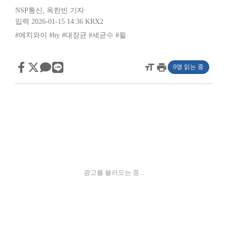
NSP통신
,
옥한빈 기자
입력 2026-01-15 14:36
KRX2
#에치와이
#hy
#대장균
#세균수
#윌
format_size
print
0명 읽는 중
광고를 불러오는 중...