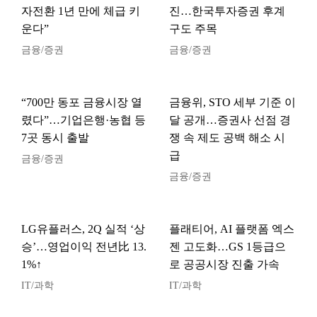
자전환 1년 만에 체급 키
진…한국투자증권 후계
운다”
구도 주목
금융/증권
금융/증권
“700만 동포 금융시장 열
금융위, STO 세부 기준 이
렸다”…기업은행·농협 등
달 공개…증권사 선점 경
7곳 동시 출발
쟁 속 제도 공백 해소 시
급
금융/증권
금융/증권
LG유플러스, 2Q 실적 ‘상
플래티어, AI 플랫폼 엑스
승’…영업이익 전년比 13.
젠 고도화…GS 1등급으
1%↑
로 공공시장 진출 가속
IT/과학
IT/과학