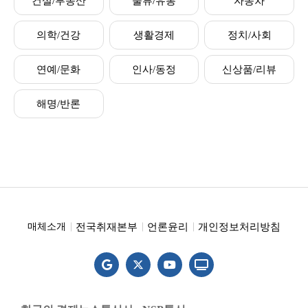
건설/부동산
물류/유통
자동차
의학/건강
생활경제
정치/사회
연예/문화
인사/동정
신상품/리뷰
해명/반론
전국취재본부
언론윤리
개인정보처리방침
매체소개