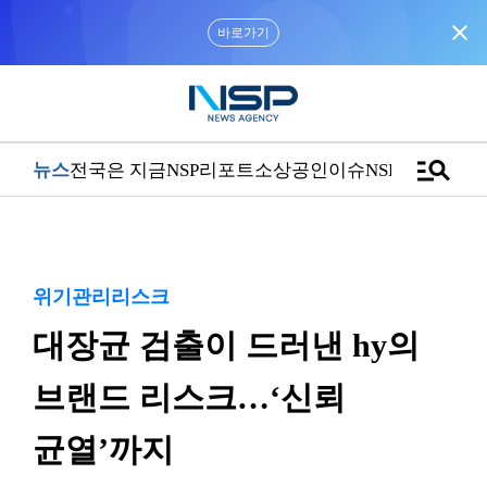
close
바로가기
manage_search
뉴스
전국은 지금
NSP리포트
소상공인
이슈
NSPTV
위기관리리스크
대장균 검출이 드러낸 hy의
브랜드 리스크…‘신뢰
균열’까지