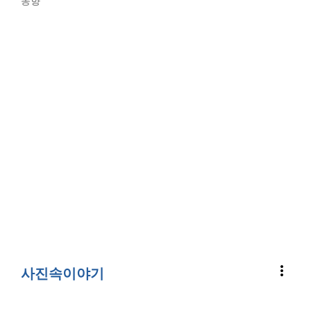
동향
more_vert
사진속이야기