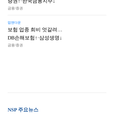
증권↑·한국금융지주↓
금융/증권
업앤다운
보험 업종 희비 엇갈려…
DB손해보험↑·삼성생명↓
금융/증권
NSP 주요뉴스