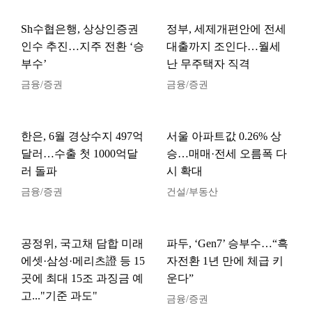
Sh수협은행, 상상인증권
정부, 세제개편안에 전세
인수 추진…지주 전환 ‘승
대출까지 조인다…월세
부수’
난 무주택자 직격
금융/증권
금융/증권
한은, 6월 경상수지 497억
서울 아파트값 0.26% 상
달러…수출 첫 1000억달
승…매매·전세 오름폭 다
러 돌파
시 확대
금융/증권
건설/부동산
공정위, 국고채 담합 미래
파두, ‘Gen7’ 승부수…“흑
에셋·삼성·메리츠證 등 15
자전환 1년 만에 체급 키
곳에 최대 15조 과징금 예
운다”
고..."기준 과도"
금융/증권