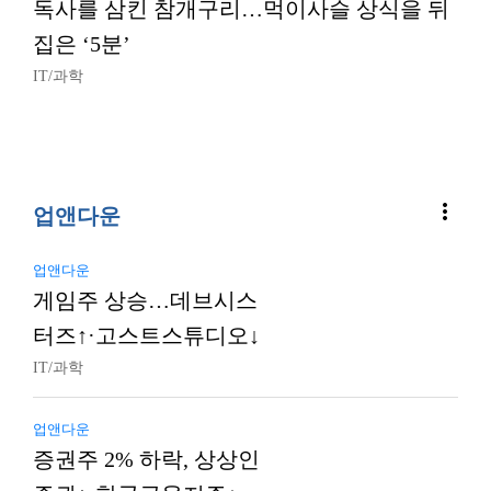
독사를 삼킨 참개구리…먹이사슬 상식을 뒤
집은 ‘5분’
IT/과학
more_vert
업앤다운
업앤다운
게임주 상승…데브시스
터즈↑·고스트스튜디오↓
IT/과학
업앤다운
증권주 2% 하락, 상상인