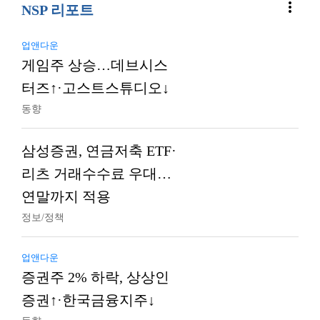
more_vert
NSP 리포트
업앤다운
게임주 상승…데브시스
터즈↑·고스트스튜디오↓
동향
삼성증권, 연금저축 ETF·
리츠 거래수수료 우대…
연말까지 적용
정보/정책
업앤다운
증권주 2% 하락, 상상인
증권↑·한국금융지주↓