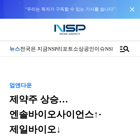
close
NSP통신을 구글 선호 매체로 추가
바로가기
manage_search
뉴스
전국은 지금
NSP리포트
소상공인
이슈
NSPTV
업앤다운
제약주 상승…
엔솔바이오사이언스↑·
제일바이오↓