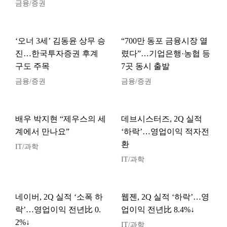
금융/증권
‘오너 3세’ 김동윤 상무 승
“700만 동포 금융시장 열
진…한국투자증권 후계
렸다”…기업은행·농협 등
구도 주목
7곳 동시 출발
금융/증권
금융/증권
배우 박지현 “제우스의 세
데브시스터즈, 2Q 실적
계에서 만나요”
‘하락’…영업이익 적자전
환
IT/과학
IT/과학
네이버, 2Q 실적 ‘소폭 하
웹젠, 2Q 실적 ‘하락’…영
락’…영업이익 전년比 0.
업이익 전년比 8.4%↓
2%↓
IT/과학