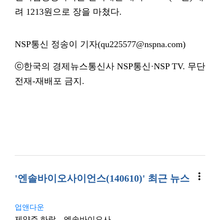
려 1213원으로 장을 마쳤다.
NSP통신 정송이 기자(qu225577@nspna.com)
ⓒ한국의 경제뉴스통신사 NSP통신·NSP TV. 무단
전재-재배포 금지.
more_vert
'엔솔바이오사이언스(140610)' 최근 뉴스
업앤다운
제약주 하락…엔솔바이오사