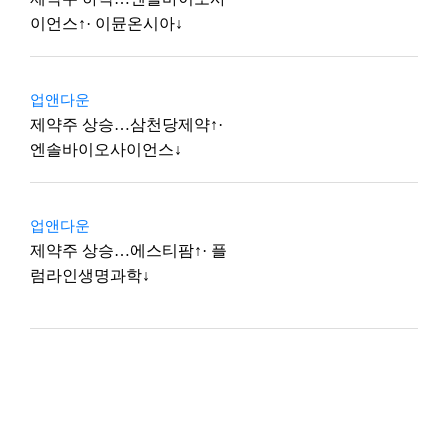
이언스↑· 이뮨온시아↓
업앤다운
제약주 상승…삼천당제약↑·
엔솔바이오사이언스↓
업앤다운
제약주 상승…에스티팜↑· 플
럼라인생명과학↓