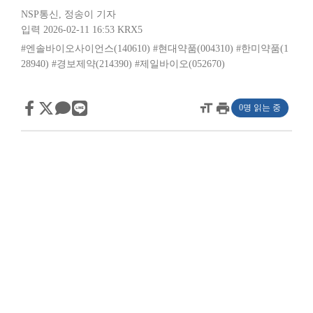
NSP통신
,
정송이 기자
입력 2026-02-11 16:53
KRX5
#엔솔바이오사이언스(140610)
#현대약품(004310)
#한미약품(1
28940)
#경보제약(214390)
#제일바이오(052670)
format_size
print
0명 읽는 중