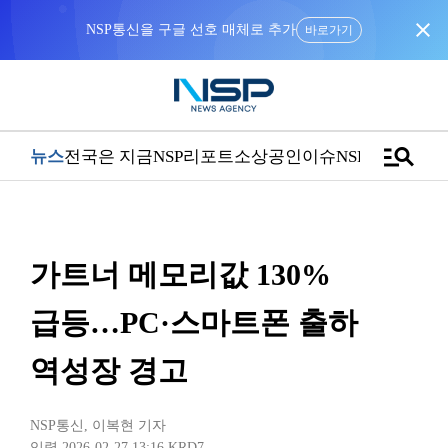
close
NSP통신을 구글 선호 매체로 추가
바로가기
manage_search
뉴스
전국은 지금
NSP리포트
소상공인
이슈
NSPTV
가트너 메모리값 130%
급등…PC·스마트폰 출하
역성장 경고
NSP통신
,
이복현 기자
입력 2026-02-27 13:16
KRD7