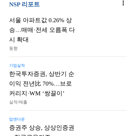
more_vert
NSP 리포트
서울 아파트값 0.26% 상
승…매매·전세 오름폭 다
시 확대
동향
기업실적
한국투자증권, 상반기 순
이익 전년比 70%…브로
커리지·WM ‘쌍끌이’
실적/매출
업앤다운
증권주 상승, 상상인증권