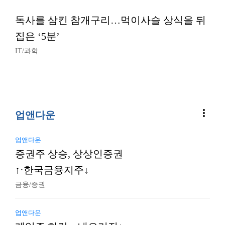
독사를 삼킨 참개구리…먹이사슬 상식을 뒤
집은 ‘5분’
IT/과학
more_vert
업앤다운
업앤다운
증권주 상승, 상상인증권
↑·한국금융지주↓
금융/증권
업앤다운