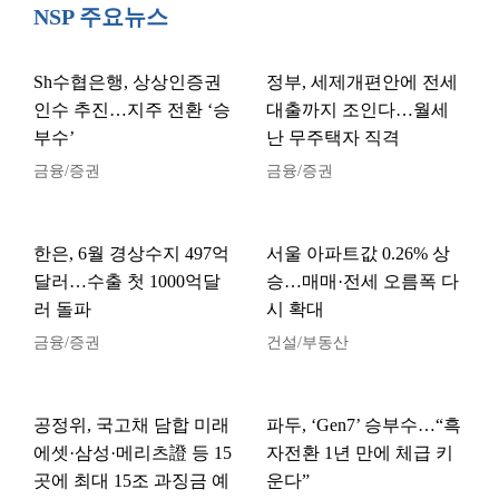
NSP 주요뉴스
Sh수협은행, 상상인증권
정부, 세제개편안에 전세
인수 추진…지주 전환 ‘승
대출까지 조인다…월세
부수’
난 무주택자 직격
금융/증권
금융/증권
한은, 6월 경상수지 497억
서울 아파트값 0.26% 상
달러…수출 첫 1000억달
승…매매·전세 오름폭 다
러 돌파
시 확대
금융/증권
건설/부동산
공정위, 국고채 담합 미래
파두, ‘Gen7’ 승부수…“흑
에셋·삼성·메리츠證 등 15
자전환 1년 만에 체급 키
곳에 최대 15조 과징금 예
운다”