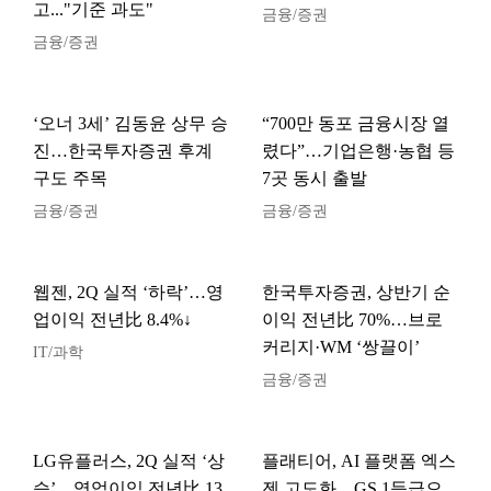
고..."기준 과도"
금융/증권
금융/증권
‘오너 3세’ 김동윤 상무 승
“700만 동포 금융시장 열
진…한국투자증권 후계
렸다”…기업은행·농협 등
구도 주목
7곳 동시 출발
금융/증권
금융/증권
웹젠, 2Q 실적 ‘하락’…영
한국투자증권, 상반기 순
업이익 전년比 8.4%↓
이익 전년比 70%…브로
커리지·WM ‘쌍끌이’
IT/과학
금융/증권
LG유플러스, 2Q 실적 ‘상
플래티어, AI 플랫폼 엑스
승’…영업이익 전년比 13.
젠 고도화…GS 1등급으