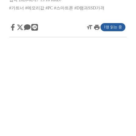
#가트너
#메모리값
#PC
#스마트폰
#D램과SSD가격
format_size
print
1명 읽는 중