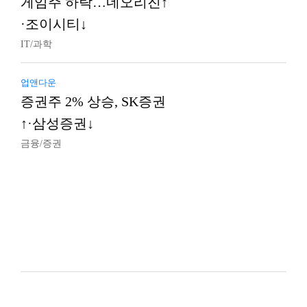
게임주 하락…네오리진↑
·조이시티↓
IT/과학
업앤다운
증권주 2% 상승, SK증권
↑·삼성증권↓
금융/증권