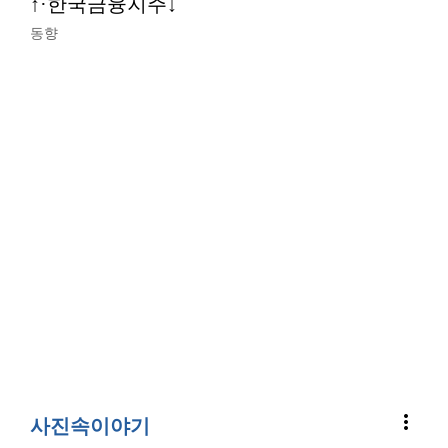
↑·한국금융지주↓
동향
more_vert
사진속이야기