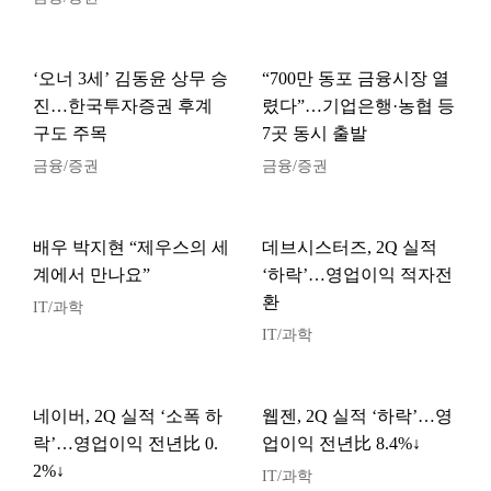
‘오너 3세’ 김동윤 상무 승
“700만 동포 금융시장 열
진…한국투자증권 후계
렸다”…기업은행·농협 등
구도 주목
7곳 동시 출발
금융/증권
금융/증권
배우 박지현 “제우스의 세
데브시스터즈, 2Q 실적
계에서 만나요”
‘하락’…영업이익 적자전
환
IT/과학
IT/과학
네이버, 2Q 실적 ‘소폭 하
웹젠, 2Q 실적 ‘하락’…영
락’…영업이익 전년比 0.
업이익 전년比 8.4%↓
2%↓
IT/과학