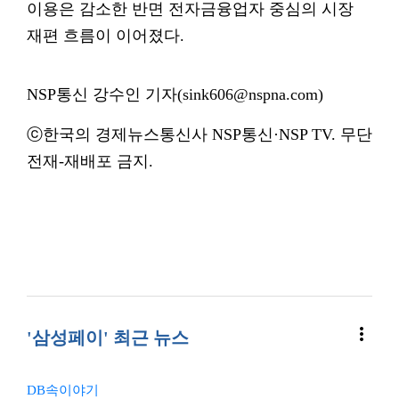
이용은 감소한 반면 전자금융업자 중심의 시장
재편 흐름이 이어졌다.
NSP통신 강수인 기자(sink606@nspna.com)
ⓒ한국의 경제뉴스통신사 NSP통신·NSP TV. 무단
전재-재배포 금지.
more_vert
'삼성페이' 최근 뉴스
DB속이야기