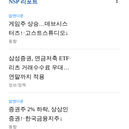
more_vert
NSP 리포트
업앤다운
게임주 상승…데브시스
터즈↑·고스트스튜디오↓
동향
삼성증권, 연금저축 ETF·
리츠 거래수수료 우대…
연말까지 적용
정보/정책
업앤다운
증권주 2% 하락, 상상인
증권↑·한국금융지주↓
동향