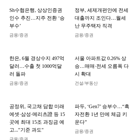
Sh수협은행, 상상인증권
정부, 세제개편안에 전세
인수 추진…지주 전환 ‘승
대출까지 조인다…월세
부수’
난 무주택자 직격
금융/증권
금융/증권
한은, 6월 경상수지 497억
서울 아파트값 0.26% 상
달러…수출 첫 1000억달
승…매매·전세 오름폭 다
러 돌파
시 확대
금융/증권
건설/부동산
공정위, 국고채 담합 미래
파두, ‘Gen7’ 승부수…“흑
에셋·삼성·메리츠證 등 15
자전환 1년 만에 체급 키
곳에 최대 15조 과징금 예
운다”
고..."기준 과도"
금융/증권
금융/증권