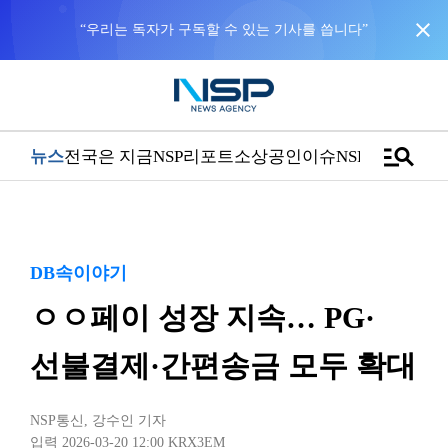
close
manage_search
뉴스
전국은 지금
NSP리포트
소상공인
이슈
NSPTV
DB속이야기
ㅇㅇ페이 성장 지속… PG·
선불결제·간편송금 모두 확대
NSP통신
,
강수인 기자
입력 2026-03-20 12:00
KRX3EM