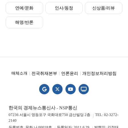
연예/문화
인사/동정
신상품/리뷰
해명/반론
전국취재본부
언론윤리
개인정보처리방침
매체소개
한국의 경제뉴스통신사 - NSP통신
07236 서울시 영등포구 국회대로750 금산빌딩 2층
TEL: 02-3272-
2140
등록번호: 문화 나 00018호
등록일자: 2011.6.29
발행인: 김정태