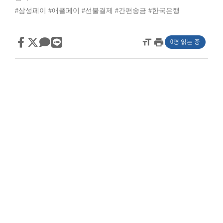
#삼성페이
#애플페이
#선불결제
#간편송금
#한국은행
format_size
print
0명 읽는 중