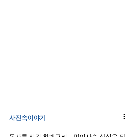
more_vert
사진속이야기
독사를 삼킨 참개구리…먹이사슬 상식을 뒤