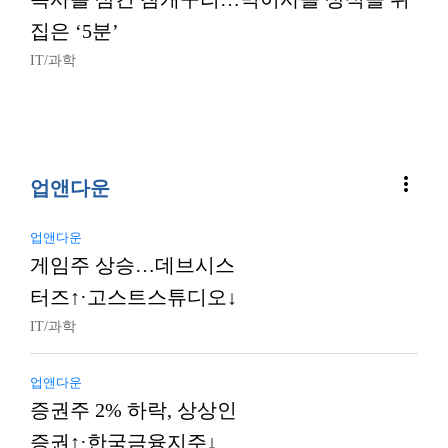
집은 ‘5분’
IT/과학
more_vert
업앤다운
업앤다운
게임주 상승…데브시스
터즈↑·고스트스튜디오↓
IT/과학
업앤다운
증권주 2% 하락, 상상인
증권↑·한국금융지주↓