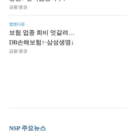
금융/증권
업앤다운
보험 업종 희비 엇갈려…
DB손해보험↑·삼성생명↓
금융/증권
NSP 주요뉴스