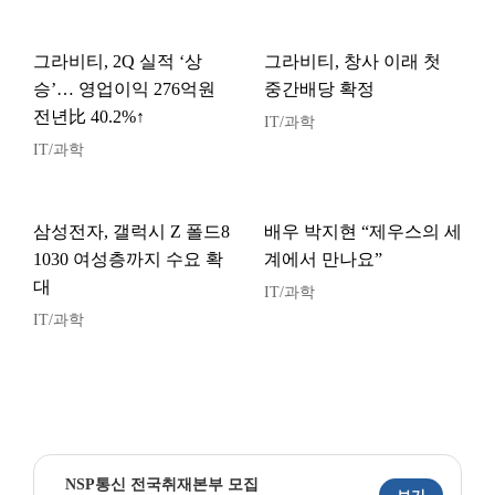
그라비티, 2Q 실적 ‘상
그라비티, 창사 이래 첫
승’… 영업이익 276억원
중간배당 확정
전년比 40.2%↑
IT/과학
IT/과학
삼성전자, 갤럭시 Z 폴드8
배우 박지현 “제우스의 세
1030 여성층까지 수요 확
계에서 만나요”
대
IT/과학
IT/과학
NSP통신 전국취재본부 모집