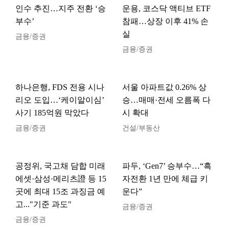
인수 추진…지주 전환 ‘승
운용, 코스닥 액티브 ETF
부수’
참패…상장 이후 41% 손
실
금융/증권
금융/증권
하나은행, FDS 전용 시나
서울 아파트값 0.26% 상
리오 도입…‘케이알이심’
승…매매·전세 오름폭 다
사기 185억원 막았다
시 확대
금융/증권
건설/부동산
공정위, 국고채 담합 미래
파두, ‘Gen7’ 승부수…“흑
에셋·삼성·메리츠證 등 15
자전환 1년 만에 체급 키
곳에 최대 15조 과징금 예
운다”
고..."기준 과도"
금융/증권
금융/증권