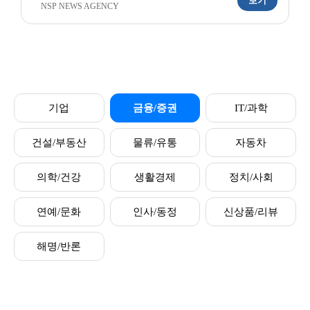
보기
NSP NEWS AGENCY
기업
금융/증권
IT/과학
건설/부동산
물류/유통
자동차
의학/건강
생활경제
정치/사회
연예/문화
인사/동정
신상품/리뷰
해명/반론