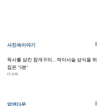
more_vert
사진속이야기
독사를 삼킨 참개구리…먹이사슬 상식을 뒤
집은 ‘5분’
IT/과학
more_vert
업앤다운