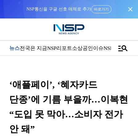
close
NSP통신을 구글 선호 매체로 추가
바로가기
manage_search
뉴스
전국은 지금
NSP리포트
소상공인
이슈
NSPTV
‘애플페이’, ‘혜자카드
단종’에 기름 부을까…이복현
“도입 못 막아…소비자 전가
안 돼”