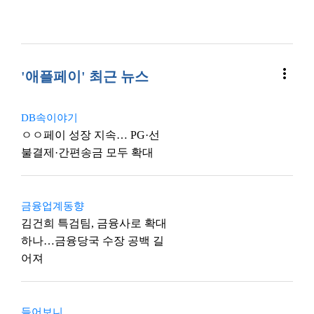
more_vert
'애플페이' 최근 뉴스
DB속이야기
ㅇㅇ페이 성장 지속… PG·선
불결제·간편송금 모두 확대
금융업계동향
김건희 특검팀, 금융사로 확대
하나…금융당국 수장 공백 길
어져
들어보니