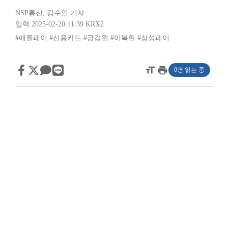
NSP통신
,
강수인 기자
입력 2025-02-20 11:39
KRX2
#애플페이
#신용카드
#금감원
#이복현
#삼성페이
format_size
print
0명 읽는 중