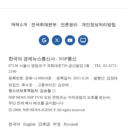
전국취재본부
언론윤리
개인정보처리방침
매체소개
한국의 경제뉴스통신사 - NSP통신
07236 서울시 영등포구 국회대로750 금산빌딩 2층
TEL: 02-3272-
2140
등록번호: 문화 나 00018호
등록일자: 2011.6.29
발행인: 김정태
편집인: 류수운
고충처리인: 강은태
청소년보호책임자: 김승철
launch
NSP NEWS·NSP TV의 모든 콘텐츠는 저작권법의 보호를 받는바,
무단 전재.복사.배포를 금지합니다.
ⓒ 2006. NSP NEWS AGENCY. All rights reserved.
한국어
English
日本語
中文
Русский