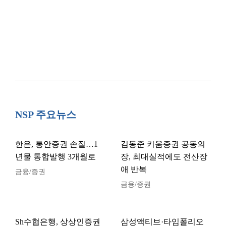
NSP 주요뉴스
한은, 통안증권 손질…1
김동준 키움증권 공동의
년물 통합발행 3개월로
장, 최대실적에도 전산장
애 반복
금융/증권
금융/증권
Sh수협은행, 상상인증권
삼성액티브·타임폴리오