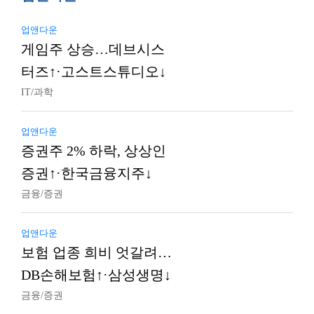
업앤다운
게임주 상승…데브시스
터즈↑·고스트스튜디오↓
IT/과학
업앤다운
증권주 2% 하락, 상상인
증권↑·한국금융지주↓
금융/증권
업앤다운
보험 업종 희비 엇갈려…
DB손해보험↑·삼성생명↓
금융/증권