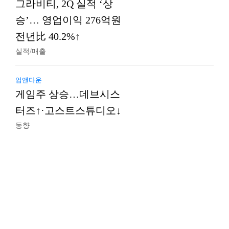
그라비티, 2Q 실적 ‘상
승’… 영업이익 276억원
전년比 40.2%↑
실적/매출
업앤다운
게임주 상승…데브시스
터즈↑·고스트스튜디오↓
동향