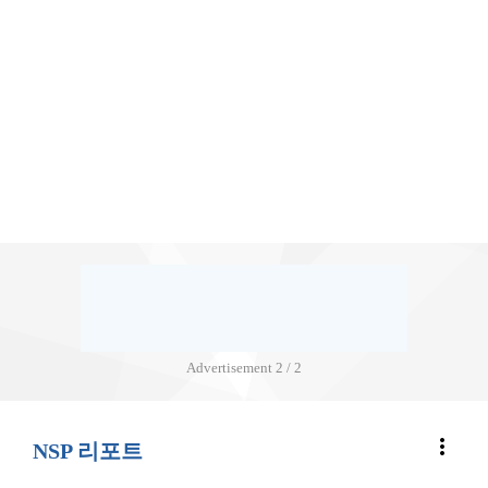
Advertisement
2 / 2
more_vert
NSP 리포트