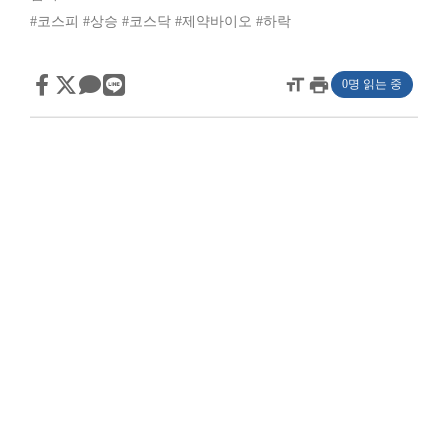
#코스피
#상승
#코스닥
#제약바이오
#하락
format_size
print
0명 읽는 중