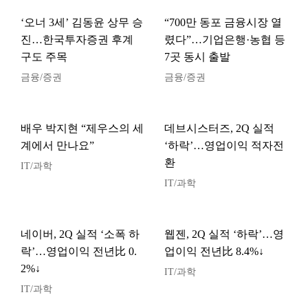
‘오너 3세’ 김동윤 상무 승
“700만 동포 금융시장 열
진…한국투자증권 후계
렸다”…기업은행·농협 등
구도 주목
7곳 동시 출발
금융/증권
금융/증권
배우 박지현 “제우스의 세
데브시스터즈, 2Q 실적
계에서 만나요”
‘하락’…영업이익 적자전
환
IT/과학
IT/과학
네이버, 2Q 실적 ‘소폭 하
웹젠, 2Q 실적 ‘하락’…영
락’…영업이익 전년比 0.
업이익 전년比 8.4%↓
2%↓
IT/과학
IT/과학