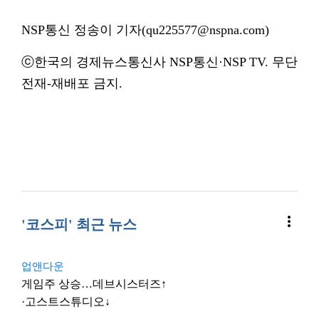
NSP통신 정송이 기자(qu225577@nspna.com)
ⓒ한국의 경제뉴스통신사 NSP통신·NSP TV. 무단
전재-재배포 금지.
more_vert
'코스피' 최근 뉴스
업앤다운
게임주 상승…데브시스터즈↑
·고스트스튜디오↓