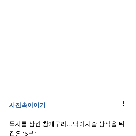
more_vert
사진속이야기
독사를 삼킨 참개구리…먹이사슬 상식을 뒤
집은 ‘5분’