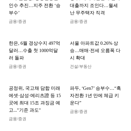
인수 추진…지주 전환 ‘승
대출까지 조인다…월세
부수’
난 무주택자 직격
금융/증권
금융/증권
한은, 6월 경상수지 497억
서울 아파트값 0.26% 상
달러…수출 첫 1000억달
승…매매·전세 오름폭 다
러 돌파
시 확대
금융/증권
건설/부동산
공정위, 국고채 담합 미래
파두, ‘Gen7’ 승부수…“흑
에셋·삼성·메리츠證 등 15
자전환 1년 만에 체급 키
곳에 최대 15조 과징금 예
운다”
고..."기준 과도"
금융/증권
금융/증권