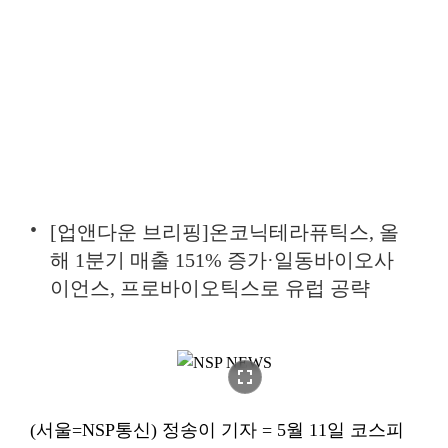
[업앤다운 브리핑]온코닉테라퓨틱스, 올
해 1분기 매출 151% 증가·일동바이오사
이언스, 프로바이오틱스로 유럽 공략
fullscreen
(서울=NSP통신) 정송이 기자 = 5월 11일 코스피