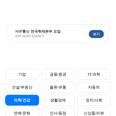
NSP통신 전국취재본부 모집
보기
NSP NEWS AGENCY
기업
금융/증권
IT/과학
건설/부동산
물류/유통
자동차
의학/건강
생활경제
정치/사회
연예/문화
인사/동정
신상품/리뷰