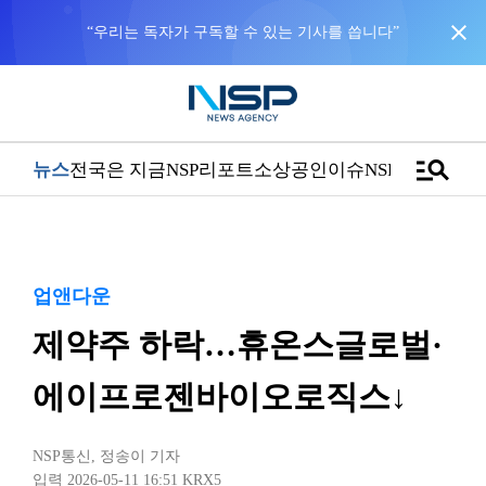
close
“우리는 독자가 구독할 수 있는 기사를 씁니다”
manage_search
뉴스
전국은 지금
NSP리포트
소상공인
이슈
NSPTV
업앤다운
제약주 하락…휴온스글로벌·
에이프로젠바이오로직스↓
NSP통신
,
정송이 기자
입력 2026-05-11 16:51
KRX5