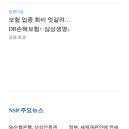
업앤다운
보험 업종 희비 엇갈려…
DB손해보험↑·삼성생명↓
금융/증권
NSP 주요뉴스
Sh수협은행, 상상인증권
정부, 세제개편안에 전세