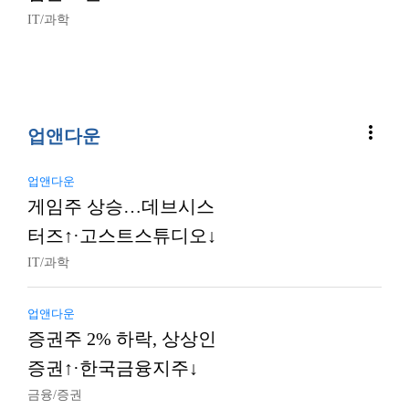
IT/과학
more_vert
업앤다운
업앤다운
게임주 상승…데브시스
터즈↑·고스트스튜디오↓
IT/과학
업앤다운
증권주 2% 하락, 상상인
증권↑·한국금융지주↓
금융/증권