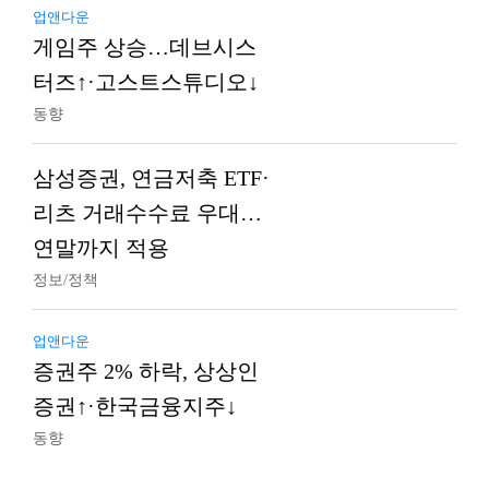
업앤다운
게임주 상승…데브시스
터즈↑·고스트스튜디오↓
동향
삼성증권, 연금저축 ETF·
리츠 거래수수료 우대…
연말까지 적용
정보/정책
업앤다운
증권주 2% 하락, 상상인
증권↑·한국금융지주↓
동향