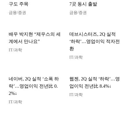
구도 주목
7곳 동시 출발
금융/증권
금융/증권
배우 박지현 “제우스의 세
데브시스터즈, 2Q 실적
계에서 만나요”
‘하락’…영업이익 적자전
환
IT/과학
IT/과학
네이버, 2Q 실적 ‘소폭 하
웹젠, 2Q 실적 ‘하락’…영
락’…영업이익 전년比 0.
업이익 전년比 8.4%↓
2%↓
IT/과학
IT/과학