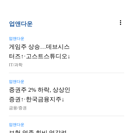
more_vert
업앤다운
업앤다운
게임주 상승…데브시스
터즈↑·고스트스튜디오↓
IT/과학
업앤다운
증권주 2% 하락, 상상인
증권↑·한국금융지주↓
금융/증권
업앤다운
보험 업종 희비 엇갈려…