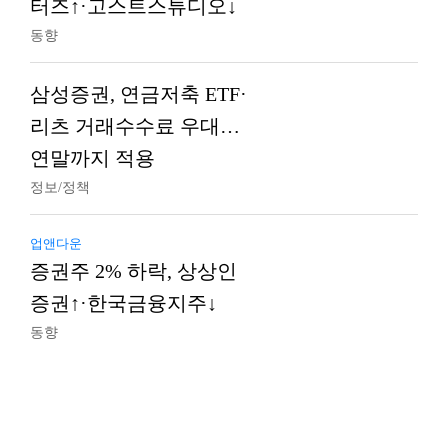
터즈↑·고스트스튜디오↓
동향
삼성증권, 연금저축 ETF·
리츠 거래수수료 우대…
연말까지 적용
정보/정책
업앤다운
증권주 2% 하락, 상상인
증권↑·한국금융지주↓
동향