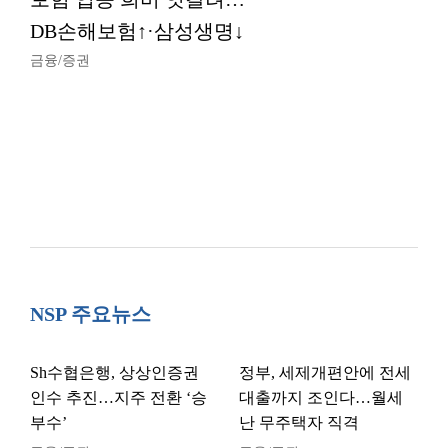
DB손해보험↑·삼성생명↓
금융/증권
NSP 주요뉴스
Sh수협은행, 상상인증권
정부, 세제개편안에 전세
인수 추진…지주 전환 ‘승
대출까지 조인다…월세
부수’
난 무주택자 직격