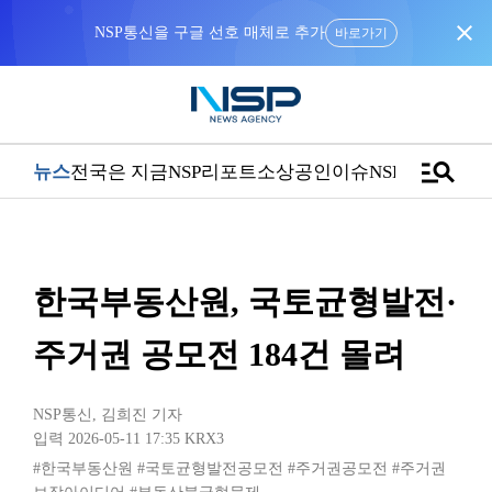
close
NSP통신을 구글 선호 매체로 추가
바로가기
manage_search
뉴스
전국은 지금
NSP리포트
소상공인
이슈
NSPTV
한국부동산원, 국토균형발전·
주거권 공모전 184건 몰려
NSP통신
,
김희진 기자
입력 2026-05-11 17:35
KRX3
#한국부동산원
#국토균형발전공모전
#주거권공모전
#주거권