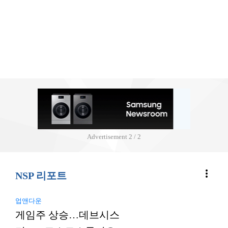
Advertisement
2 / 2
more_vert
NSP 리포트
업앤다운
게임주 상승…데브시스