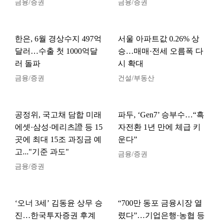
금융/증권
금융/증권
한은, 6월 경상수지 497억
서울 아파트값 0.26% 상
달러…수출 첫 1000억달
승…매매·전세 오름폭 다
러 돌파
시 확대
금융/증권
건설/부동산
공정위, 국고채 담합 미래
파두, ‘Gen7’ 승부수…“흑
에셋·삼성·메리츠證 등 15
자전환 1년 만에 체급 키
곳에 최대 15조 과징금 예
운다”
고..."기준 과도"
금융/증권
금융/증권
‘오너 3세’ 김동윤 상무 승
“700만 동포 금융시장 열
진…한국투자증권 후계
렸다”…기업은행·농협 등