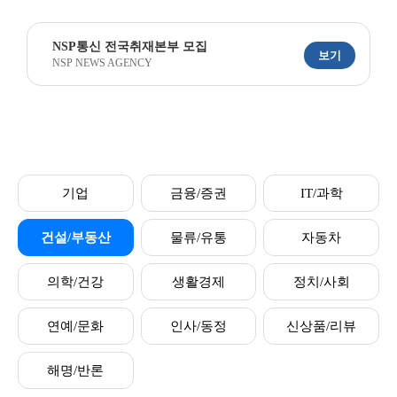
NSP통신 전국취재본부 모집
보기
NSP NEWS AGENCY
기업
금융/증권
IT/과학
건설/부동산
물류/유통
자동차
의학/건강
생활경제
정치/사회
연예/문화
인사/동정
신상품/리뷰
해명/반론