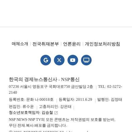
전국취재본부
언론윤리
개인정보처리방침
매체소개
한국의 경제뉴스통신사 - NSP통신
07236 서울시 영등포구 국회대로750 금산빌딩 2층
TEL: 02-3272-
2140
등록번호: 문화 나 00018호
등록일자: 2011.6.29
발행인: 김정태
편집인: 류수운
고충처리인: 강은태
청소년보호책임자: 김승철
launch
NSP NEWS·NSP TV의 모든 콘텐츠는 저작권법의 보호를 받는바,
무단 전재.복사.배포를 금지합니다.