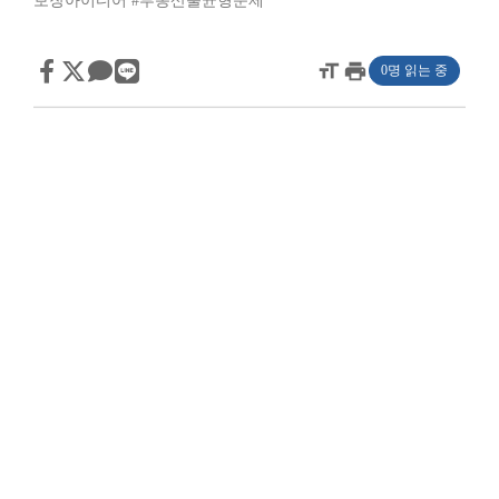
보장아이디어
#부동산불균형문제
format_size
print
0명 읽는 중