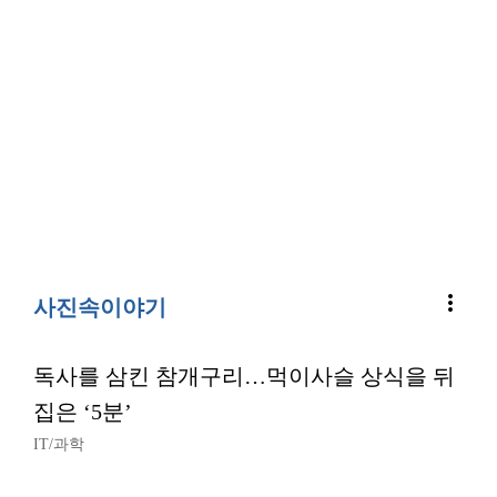
more_vert
사진속이야기
독사를 삼킨 참개구리…먹이사슬 상식을 뒤
집은 ‘5분’
IT/과학