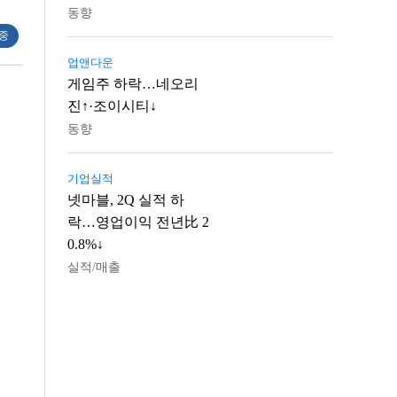
동향
 중
업앤다운
게임주 하락…네오리
진↑·조이시티↓
동향
기업실적
넷마블, 2Q 실적 하
락…영업이익 전년比 2
0.8%↓
실적/매출