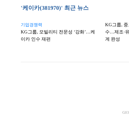
'케이카(381970)' 최근 뉴스
KG그룹, 중
기업경쟁력
KG그룹, 모빌리티 전문성 ‘강화’…케
수…제조·유
이카 인수 재편
계 완성
G0