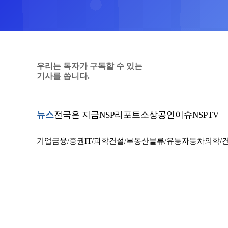
우리는 독자가 구독할 수 있는
기사를 씁니다.
뉴스
전국은 지금
NSP리포트
소상공인
이슈
NSPTV
기업
금융/증권
IT/과학
건설/부동산
물류/유통
자동차
의학/