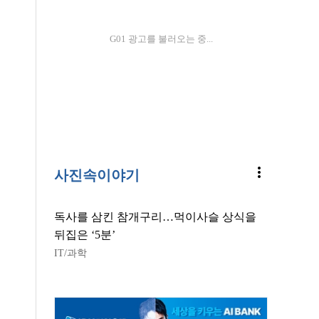
G01 광고를 불러오는 중...
more_vert
사진속이야기
독사를 삼킨 참개구리…먹이사슬 상식을
뒤집은 ‘5분’
IT/과학