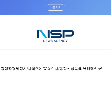
바로가기
건강
생활경제
정치/사회
연예/문화
인사/동정
신상품/리뷰
해명/반론