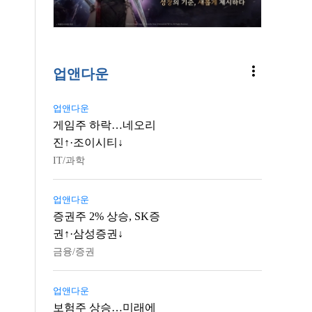
more_vert
업앤다운
업앤다운
게임주 하락…네오리
진↑·조이시티↓
IT/과학
업앤다운
증권주 2% 상승, SK증
권↑·삼성증권↓
금융/증권
업앤다운
보험주 상승…미래에