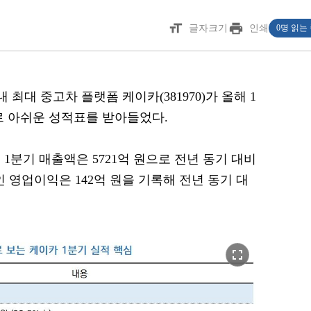
format_size
print
글자크기
인쇄
0명 읽는
내 최대 중고차 플랫폼 케이카(381970)가 올해 1
로 아쉬운 성적표를 받아들었다.
 1분기 매출액은 5721억 원으로 전년 동기 대비
인 영업이익은 142억 원을 기록해 전년 동기 대
fullscreen