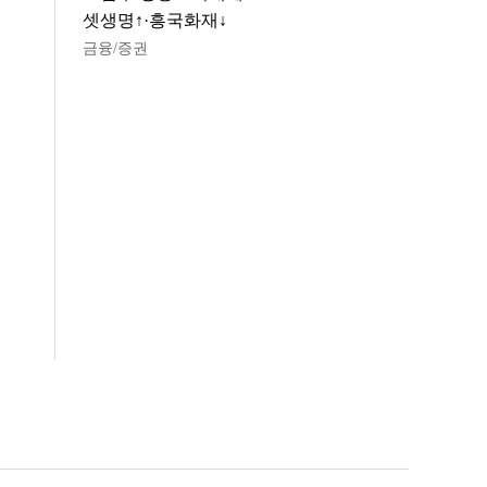
셋생명↑·흥국화재↓
금융/증권