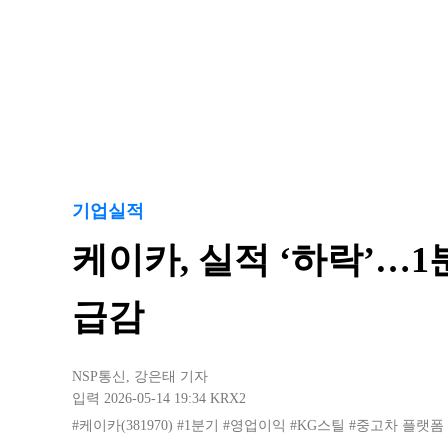
기업실적
케이카, 실적 ‘하락’…1
급감
NSP통신
,
강은태 기자
입력 2026-05-14 19:34
KRX2
#케이카(381970)
#1분기
#영업이익
#KG스틸
#중고차 플랫폼