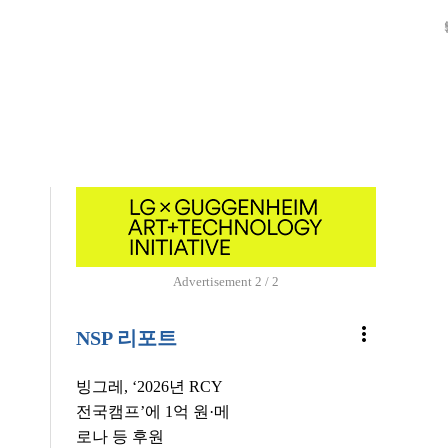
S02
Advertisement
1 / 2
more_vert
NSP 리포트
빙그레, ‘2026년 RCY
전국캠프’에 1억 원·메
로나 등 후원