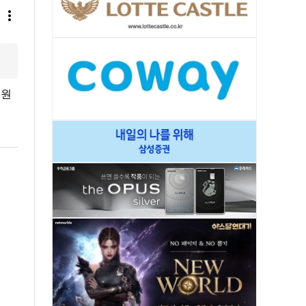
more_vert
임원