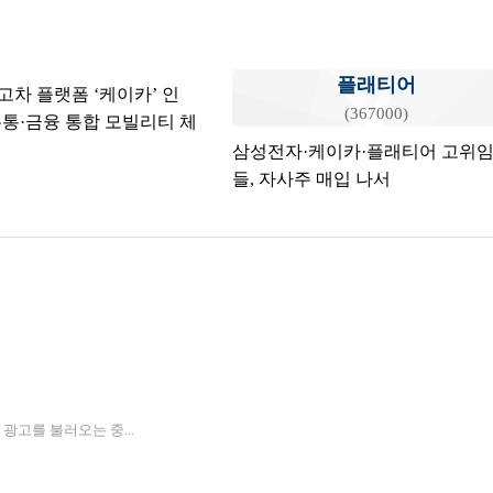
플래티어
고차 플랫폼 ‘케이카’ 인
(367000)
통·금융 통합 모빌리티 체
삼성전자·케이카·플래티어 고위
들, 자사주 매입 나서
3 광고를 불러오는 중...