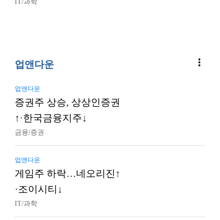
IT/과학
more_vert
업앤다운
업앤다운
증권주 상승, 상상인증권
↑·한국금융지주↓
금융/증권
업앤다운
게임주 하락…네오리진↑
·조이시티↓
IT/과학