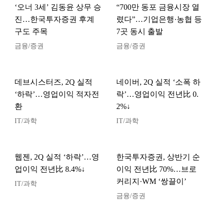
‘오너 3세’ 김동윤 상무 승
“700만 동포 금융시장 열
진…한국투자증권 후계
렸다”…기업은행·농협 등
구도 주목
7곳 동시 출발
금융/증권
금융/증권
데브시스터즈, 2Q 실적
네이버, 2Q 실적 ‘소폭 하
‘하락’…영업이익 적자전
락’…영업이익 전년比 0.
환
2%↓
IT/과학
IT/과학
웹젠, 2Q 실적 ‘하락’…영
한국투자증권, 상반기 순
업이익 전년比 8.4%↓
이익 전년比 70%…브로
커리지·WM ‘쌍끌이’
IT/과학
금융/증권