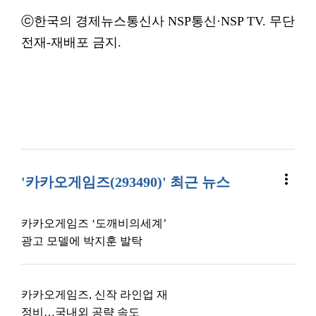
ⓒ한국의 경제뉴스통신사 NSP통신·NSP TV. 무단
전재-재배포 금지.
more_vert
'카카오게임즈(293490)' 최근 뉴스
카카오게임즈 ‘도깨비의세계’
광고 모델에 박지훈 발탁
카카오게임즈, 신작 라인업 재
정비…국내외 공략 속도