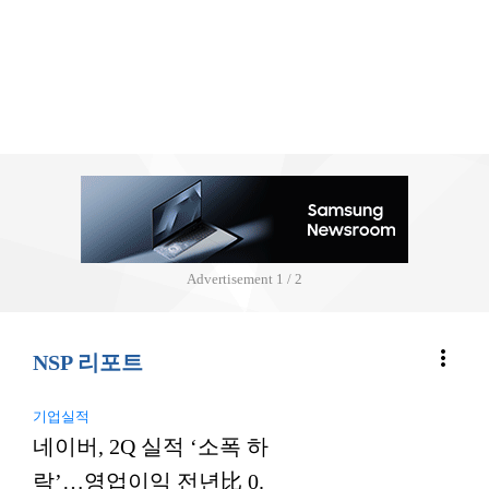
Advertisement
2 / 2
more_vert
NSP 리포트
기업실적
네이버, 2Q 실적 ‘소폭 하
락’…영업이익 전년比 0.