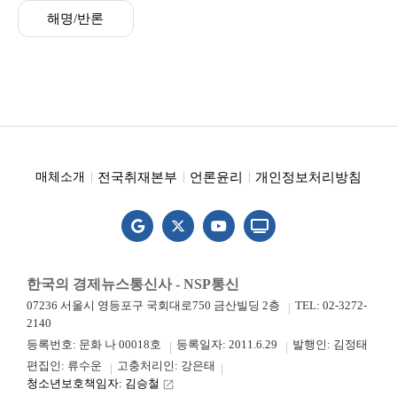
해명/반론
전국취재본부
언론윤리
개인정보처리방침
매체소개
한국의 경제뉴스통신사 - NSP통신
07236 서울시 영등포구 국회대로750 금산빌딩 2층
TEL: 02-3272-
2140
등록번호: 문화 나 00018호
등록일자: 2011.6.29
발행인: 김정태
편집인: 류수운
고충처리인: 강은태
청소년보호책임자: 김승철
launch