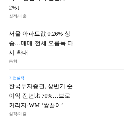
2%↓
실적/매출
서울 아파트값 0.26% 상
승…매매·전세 오름폭 다
시 확대
동향
기업실적
한국투자증권, 상반기 순
이익 전년比 70%…브로
커리지·WM ‘쌍끌이’
실적/매출