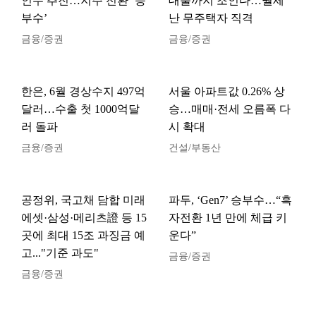
인수 추진…지주 전환 ‘승
대출까지 조인다…월세
부수’
난 무주택자 직격
금융/증권
금융/증권
한은, 6월 경상수지 497억
서울 아파트값 0.26% 상
달러…수출 첫 1000억달
승…매매·전세 오름폭 다
러 돌파
시 확대
금융/증권
건설/부동산
공정위, 국고채 담합 미래
파두, ‘Gen7’ 승부수…“흑
에셋·삼성·메리츠證 등 15
자전환 1년 만에 체급 키
곳에 최대 15조 과징금 예
운다”
고..."기준 과도"
금융/증권
금융/증권