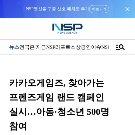
close
NSP통신을 구글 선호 매체로 추가
바로가기
manage_search
뉴스
전국은 지금
NSP리포트
소상공인
이슈
NSPTV
카카오게임즈, 찾아가는
프렌즈게임 랜드 캠페인
실시…아동·청소년 500명
참여