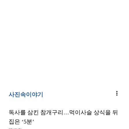
more_vert
사진속이야기
독사를 삼킨 참개구리…먹이사슬 상식을 뒤
집은 ‘5분’