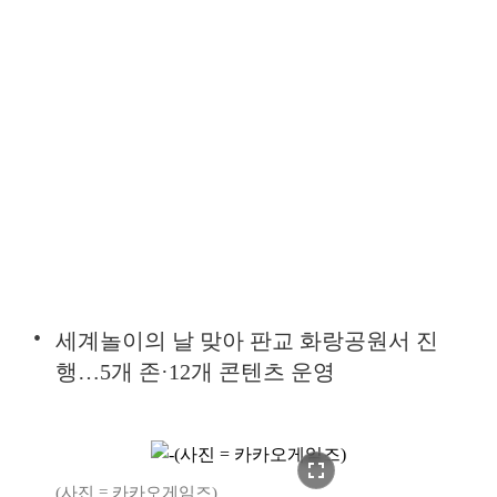
세계놀이의 날 맞아 판교 화랑공원서 진
행…5개 존·12개 콘텐츠 운영
fullscreen
(사진 = 카카오게임즈)