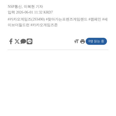
NSP통신
,
이복현 기자
입력 2026-06-01 11:32
KRD7
#카카오게임즈(293490)
#찾아가는프렌즈게임랜드
#캠페인
#세
이브더칠드런
#카카오게임즈존
format_size
print
0명 읽는 중